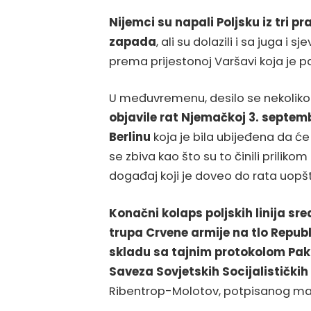
Nijemci su napali Poljsku iz tri p
zapada
, ali su dolazili i sa juga i s
prema prijestonoj Varšavi koja je p
U međuvremenu, desilo se nekoliko 
objavile rat Njemačkoj 3. septemb
Berlinu
koja je bila ubijeđena da 
se zbiva kao što su to činili priliko
događaj koji je doveo do rata uopšt
Konačni kolaps poljskih linija s
trupa Crvene armije na tlo Republ
skladu sa tajnim protokolom Pa
Saveza Sovjetskih Socijalističkih
Ribentrop-Molotov, potpisanog man