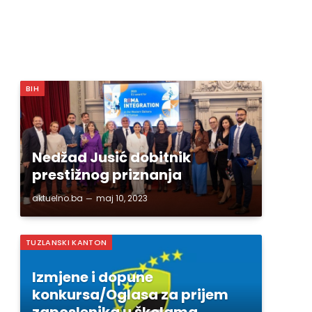
BIH
Nedžad Jusić dobitnik
prestižnog priznanja
aktuelno.ba
maj 10, 2023
TUZLANSKI KANTON
Izmjene i dopune
konkursa/Oglasa za prijem
zaposlenika u školama