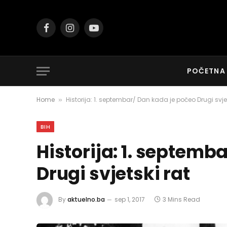
Facebook
Instagram
YouTube
POČETNA
Home
Historija: 1. septembar/ Dan kada je počeo Drugi svjet
»
BIH
Historija: 1. septemb
Drugi svjetski rat
By
aktuelno.ba
sep 1, 2017
3 Mins Read