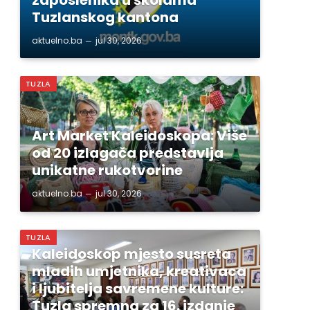
Tuzlanskog kantona
aktuelno.ba
jul 30, 2026
TUZLA
Art Market Kaleidoskopa: Više
od 20 izlagača predstavlja
unikatne rukotvorine
aktuelno.ba
jul 30, 2026
TUZLA
Kaleidoskop mjesto susreta
mladih umjetnika, kreativaca
i ljubitelja savremene kulture:
Tuzla spremna za 16. izdanje