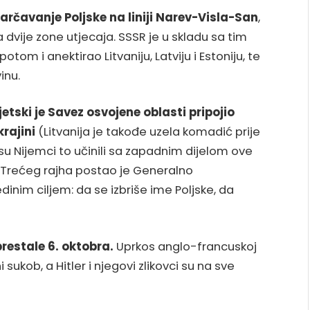
rčavanje Poljske na liniji Narev-Visla-San
,
a dvije zone utjecaja. SSSR je u skladu sa tim
om i anektirao Litvaniju, Latviju i Estoniju, te
inu.
jetski je Savez osvojene oblasti pripojio
krajini
(Litvanija je takođe uzela komadić prije
su Nijemci to učinili sa zapadnim dijelom ove
 Trećeg rajha postao je Generalno
inim ciljem: da se izbriše ime Poljske, da
prestale 6. oktobra.
Uprkos anglo-francuskoj
ni sukob, a Hitler i njegovi zlikovci su na sve