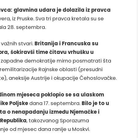
ravca: glavnina udara je dolazila iz pravca
jevera, iz Pruske. Sva tri pravca kretala su se
ala 28. septembra.
važnih stvari.
Britanija i Francuska su
ra, šokiravši time čitavu vrhušku u
će zapadne demokratije mirno posmatrati šta
m remilitarizacije Rajnske oblasti (presudni
e), aneksije Austrije i okupacije Čehoslovačke.
redinom mjeseca poklopio se sa ulaskom
ike Poljske
dana 17. septembra.
Bilo je to u
kta o nenapadanju između Njemačke i
 Republika
, takozvanog Sporazuma
je od mjesec dana ranije u Moskvi.