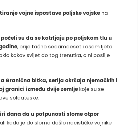
tiranje vojne ispostave poljske vojske
na
eli su da se kotrljaju po poljskom tlu u
 godine
, prije tačno sedamdeset i osam ljeta.
akla kakav svijet do tog trenutka, a ni poslije
a Granična bitka, serija okršaja njemačkih i
j granici između dvije zemlje
koje su se
ove soldateske.
iri dana da u potpunosti slome otpor
, ali kada je do sloma došlo nacističke vojnike