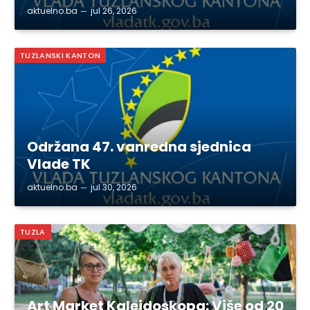
aktuelno.ba
jul 26, 2026
TUZLANSKI KANTON
Održana 47. vanredna sjednica
Vlade TK
aktuelno.ba
jul 30, 2026
TUZLA
Art Market Kaleidoskopa: Više od 20