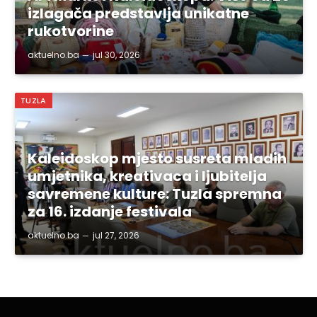
izlagača predstavlja unikatne
rukotvorine
aktuelno.ba
jul 30, 2026
TUZLA
Kaleidoskop mjesto susreta mladih
umjetnika, kreativaca i ljubitelja
savremene kulture: Tuzla spremna
za 16. izdanje festivala
aktuelno.ba
jul 27, 2026