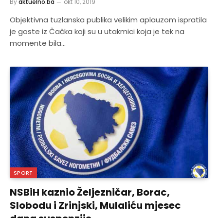
By
aktuelno.ba
okt 10, 2019
Objektivna tuzlanska publika velikim aplauzom ispratila
je goste iz Čačka koji su u utakmici koja je tek na
momente bila…
SPORT
NSBiH kaznio Željezničar, Borac,
Slobodu i Zrinjski, Mulaliću mjesec