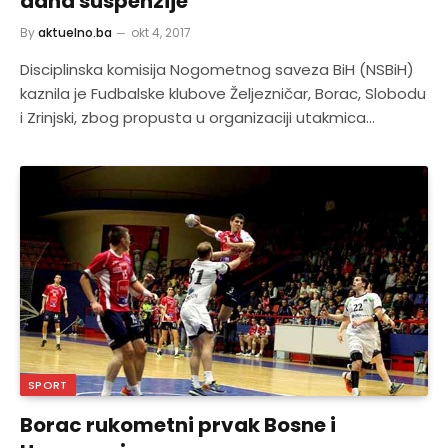
dana suspenzije
By
aktuelno.ba
okt 4, 2017
Disciplinska komisija Nogometnog saveza BiH (NSBiH)
kaznila je Fudbalske klubove Željezničar, Borac, Slobodu
i Zrinjski, zbog propusta u organizaciji utakmica…
SPORT
Borac rukometni prvak Bosne i