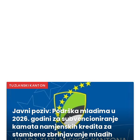
TUZLANSKI KANTON
Javni poziv: Podrška mladima u
2026. godini za subvencioniranje
kamata namjenskih kredita za
stambeno zbrinjavanje mladih