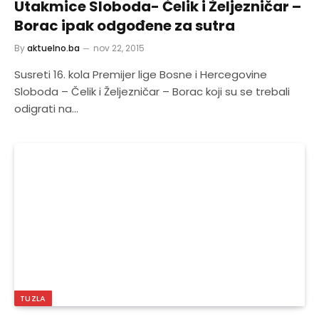
Utakmice Sloboda- Čelik i Željezničar –
Borac ipak odgođene za sutra
By
aktuelno.ba
nov 22, 2015
Susreti 16. kola Premijer lige Bosne i Hercegovine
Sloboda – Čelik i Željezničar – Borac koji su se trebali
odigrati na…
TUZLA