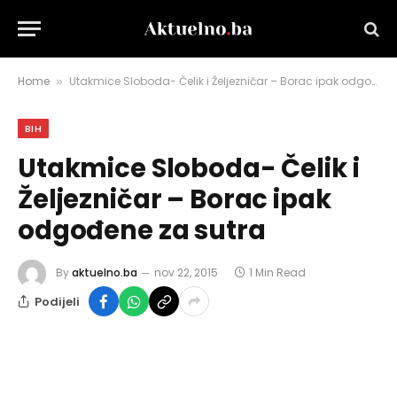
Home
Utakmice Sloboda- Čelik i Željezničar – Borac ipak odgođene za sutra
»
BIH
Utakmice Sloboda- Čelik i
Željezničar – Borac ipak
odgođene za sutra
By
aktuelno.ba
nov 22, 2015
1 Min Read
Podijeli