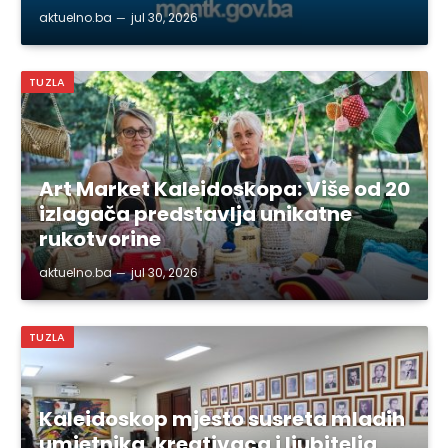
aktuelno.ba
jul 30, 2026
TUZLA
Art Market Kaleidoskopa: Više od 20
izlagača predstavlja unikatne
rukotvorine
aktuelno.ba
jul 30, 2026
TUZLA
Kaleidoskop mjesto susreta mladih
umjetnika, kreativaca i ljubitelja