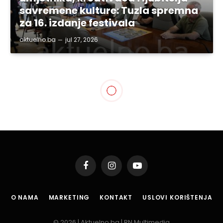
savremene kulture: Tuzla spremna
za 16. izdanje festivala
aktuelno.ba
jul 27, 2026
BIH
I narednih dana snijeg i
minusi
By
aktuelno.ba
nov 22, 2015
Updated:
nov 22, 2015
2 Mins Read
Podijeli