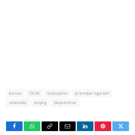
borac
ČELIK
Izdvojeno
premijer liga bih
sloboda
snijeg
željezničar
Facebook
WhatsApp
Copy
Email
LinkedIn
Pinterest
Twitte