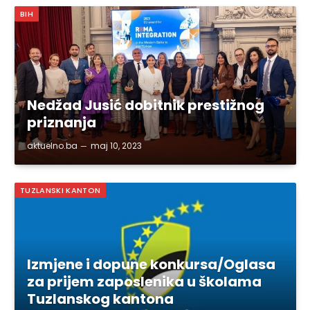
BIH
Nedžad Jusić dobitnik prestižnog
priznanja
aktuelno.ba
maj 10, 2023
TUZLANSKI KANTON
Izmjene i dopune konkursa/Oglasa
za prijem zaposlenika u školama
Tuzlanskog kantona