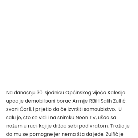
Na današnju 30. sjednicu Općinskog vijeća Kalesija
upao je demobilisani borac Armije RBiH Salih Zulfić,
zvani Čarli, i prijetio da će izvršiti samoubistvo. U
salu je, što se vidi i na snimku Neon TV, ušao sa
nožem u ruci, koji je držao sebi pod vratom. Tražio je
da mu se pomogne jer nema šta da jede. Zulfić je