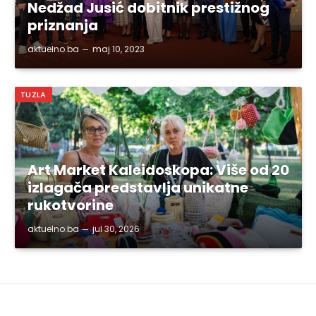
Nedžad Jusić dobitnik prestižnog
priznanja
aktuelno.ba
maj 10, 2023
TUZLA
Art Market Kaleidoskopa: Više od 20
izlagača predstavlja unikatne
rukotvorine
aktuelno.ba
jul 30, 2026