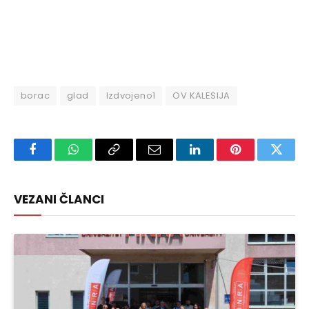
borac
glad
Izdvojeno1
OV KALESIJA
Facebook
WhatsApp
Copy
Email
LinkedIn
Pinterest
Twitte
Link
VEZANI ČLANCI