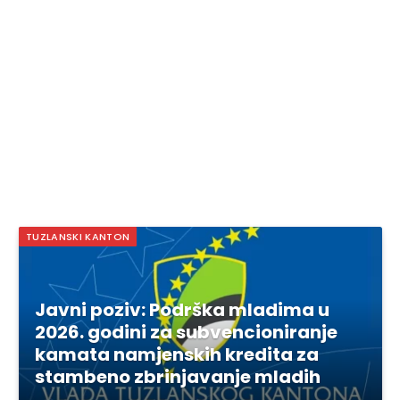
TUZLANSKI KANTON
Javni poziv: Podrška mladima u
2026. godini za subvencioniranje
kamata namjenskih kredita za
stambeno zbrinjavanje mladih