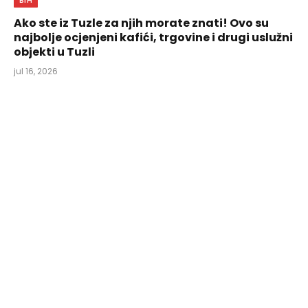
BIH
Ako ste iz Tuzle za njih morate znati! Ovo su
najbolje ocjenjeni kafići, trgovine i drugi uslužni
objekti u Tuzli
jul 16, 2026