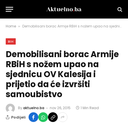
Home
Demobilisani borac Armije RBiH s nožem upao na sjednicu OV Kalesija i prijetio da će izvršiti samoubistvo
»
BIH
Demobilisani borac Armije
RBiH s nožem upao na
sjednicu OV Kalesija i
prijetio da će izvršiti
samoubistvo
By
aktuelno.ba
nov 26, 2015
1 Min Read
Podijeli