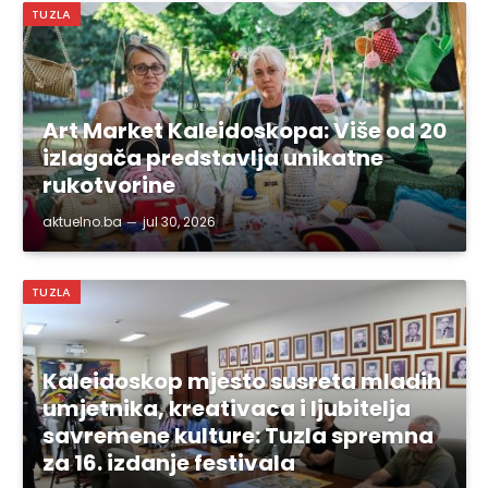
TUZLA
Art Market Kaleidoskopa: Više od 20
izlagača predstavlja unikatne
rukotvorine
aktuelno.ba
jul 30, 2026
TUZLA
Kaleidoskop mjesto susreta mladih
umjetnika, kreativaca i ljubitelja
savremene kulture: Tuzla spremna
za 16. izdanje festivala