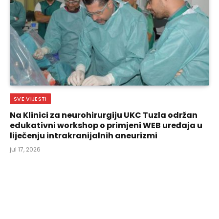
SVE VIJESTI
Na Klinici za neurohirurgiju UKC Tuzla održan
edukativni workshop o primjeni WEB uređaja u
liječenju intrakranijalnih aneurizmi
jul 17, 2026