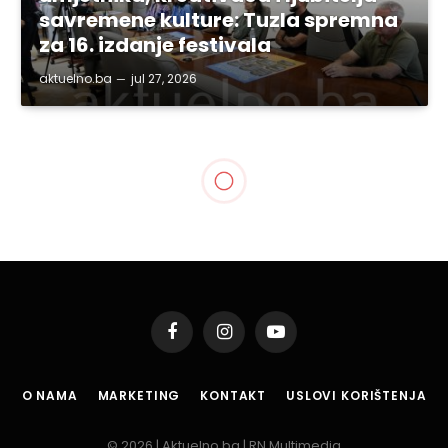
savremene kulture: Tuzla spremna
za 16. izdanje festivala
aktuelno.ba
jul 27, 2026
Facebook
Instagram
YouTube
O NAMA
MARKETING
KONTAKT
USLOVI KORIŠTENJA
© 2026 | Aktuelno.ba | RN Multimedia