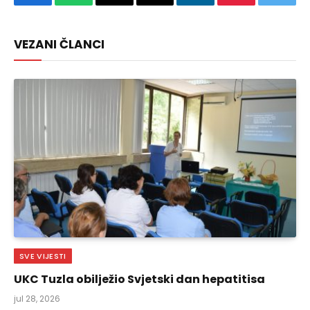
Facebook
WhatsApp
Copy
Email
LinkedIn
Pinterest
Twitte
Link
VEZANI ČLANCI
SVE VIJESTI
UKC Tuzla obilježio Svjetski dan hepatitisa
jul 28, 2026