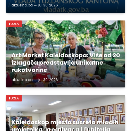
aktuelno.ba
jul 30, 2026
TUZLA
Art Market Kaleidoskopa: Više od 20
izlagača predstavlja unikatne
rukotvorine
aktuelno.ba
jul 30, 2026
TUZLA
Kaleidoskop mjesto susreta mladih
umjetnika, kreativaca i ljubitelja