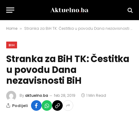
Home
Stranka za BiH TK: Čestitka u povodu Dana nezavisnosti BiH
»
BIH
Stranka za BiH TK: Čestitka
u povodu Dana
nezavisnosti BiH
By
aktuelno.ba
feb 28, 2019
1 Min Read
Podijeli