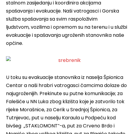
stalnom zasijedanju i koordinira akcijama
spašavanja i evakuacije. Naši vatrogasci i Gorska
služba spašavanja sa svim raspoloživim
ljudstvom,
vozilima i opremom su na terenu i u službi
evakuacije i spašavanja ugroženih stanovnika naše
općine.
U toku su evakuacije stanovnika iz naselja Špionica
Centar a naši hrabri vatrogasci čamcima dolaze do
najugroženijih. Prekinute su putne komunikacije; za
Falešiće u NN Luka zbog klizišta koje je zatvorilo tok
rijeke Morašnice, za Cerik u Srednjoj Špionica, za
Tutnjevac, put u naselju Karaula u Podpeću kod
bivšeg „STAKLOMONT“-a, put za Crveno Brdo i
Memiće zbog velikog klizišta, put za Blagiće takođe