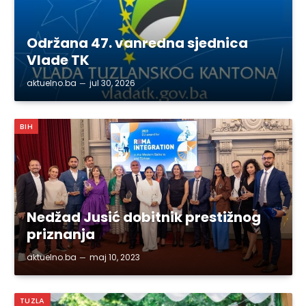
Održana 47. vanredna sjednica
Vlade TK
aktuelno.ba
jul 30, 2026
BIH
Nedžad Jusić dobitnik prestižnog
priznanja
aktuelno.ba
maj 10, 2023
TUZLA