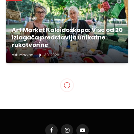
Art Market Kaleidoskopa: Više od 20
izlagača predstavlja unikatne
rukotvorine
aktuelno.ba
jul 30, 2026
Facebook
Instagram
YouTube