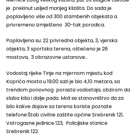
je prekinut usljed manjeg klizišta. Do sada je
poplavljeno više od 300 stambenih objekata
a
privremeno izmješteno 30-tak porodica.
Poplavljena su: 22 privredna objekta, 3, vjerska
objekta, 3 sportska terena, oštećeno je 26
mostova, 3 obrazovne ustanove…
Vodostaj rijeke Tinje na mjernom mjestu kod
Koprića mosta u 19;00 sati je bio 4,10 metara, sa
trendom ponovnog porasta vodostaja, obzirom da
slaba kiša i dalje pada. Moli
se stanovništvo da za
bilo kakve dojave sa terena koriste poznate
telefone:Štab civilne zaštite općine Srebrenik 121,
Vatrogasne jedinice 123, Policijiske stanice
Srebrenik 122.