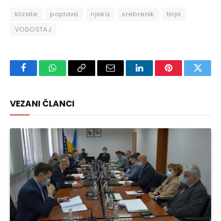
kliziste
poplava
rijeka
srebrenik
tinja
VODOSTAJ
Facebook
WhatsApp
Copy
Email
LinkedIn
Pinterest
Twitte
Link
VEZANI ČLANCI