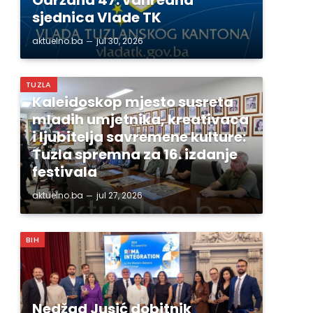
sjednica Vlade TK
aktuelno.ba
jul 30, 2026
TUZLA
Kaleidoskop mjesto susreta
mladih umjetnika, kreativaca
i ljubitelja savremene kulture:
Tuzla spremna za 16. izdanje
festivala
aktuelno.ba
jul 27, 2026
BIH
Nedžad Jusić dobitnik