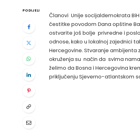
PODIJELI
Članovi Unije socijaldemokrata BiH 
čestitke povodom Dana opštine Ban
ostvarite još bolje privredne i pos
odnose, kako u lokalnoj zajednici ta
Hercegovine. Stvaranje ambijenta z
okruženja su način da svima nama bu
želimo da Bosna i Hercegovina krene
priključenju Sjeverno-atlantskom s