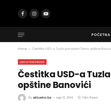
Facebook
Instagram
YouTube
POČETNA
Home
Čestitka USD-a Tuzla povodom Dana opštine Banov
»
UNCATEGORIZED
Čestitka USD-a Tuz
opštine Banovići
By
aktuelno.ba
sep 10, 2014
1 Min Read