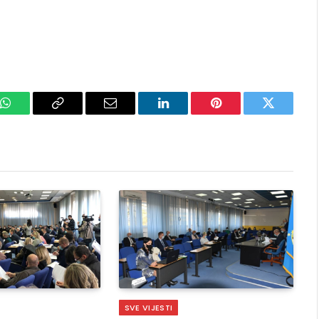
k
WhatsApp
Copy
Email
LinkedIn
Pinterest
Twitter
Link
SVE VIJESTI