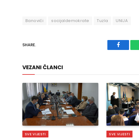
Banovići
socijaldemokrate
Tuzla
UNIJA
SHARE.
Faceboo
VEZANI ČLANCI
SVE VIJESTI
SVE VIJESTI