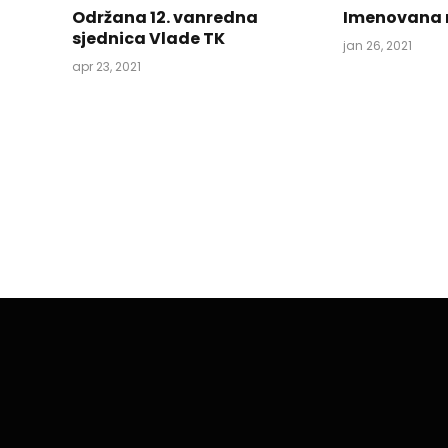
Održana 12. vanredna
Imenovana 
sjednica Vlade TK
jan 26, 2021
apr 23, 2021