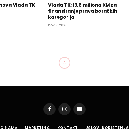
nova Vlada TK
Vlada TK: 13,6 miliona KM za
finansiranje prava boračkih
kategorija
nov 3, 2020
Facebook
Instagram
YouTube
O NAMA
MARKETING
KONTAKT
USLOVI KORIŠTENJA