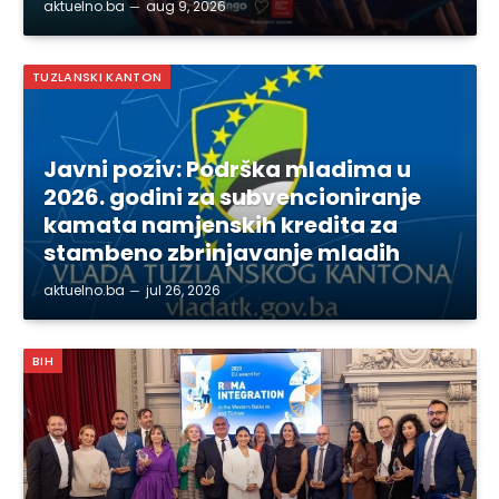
aktuelno.ba
aug 9, 2026
TUZLANSKI KANTON
Javni poziv: Podrška mladima u
2026. godini za subvencioniranje
kamata namjenskih kredita za
stambeno zbrinjavanje mladih
aktuelno.ba
jul 26, 2026
BIH