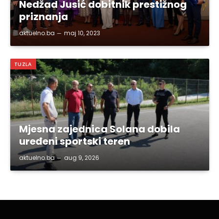
Nedžad Jusić dobitnik prestižnog
priznanja
aktuelno.ba
maj 10, 2023
TUZLA
Mjesna zajednica Solana dobila
uređeni sportski teren
aktuelno.ba
aug 9, 2026