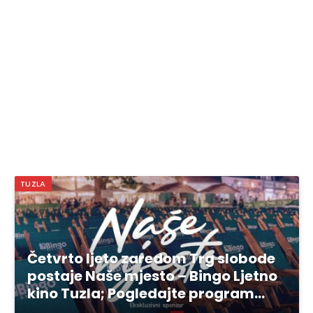
TUZLA
Četvrto ljeto zaredom Trg slobode
postaje Naše mjesto – Bingo Ljetno
kino Tuzla; Pogledajte program…