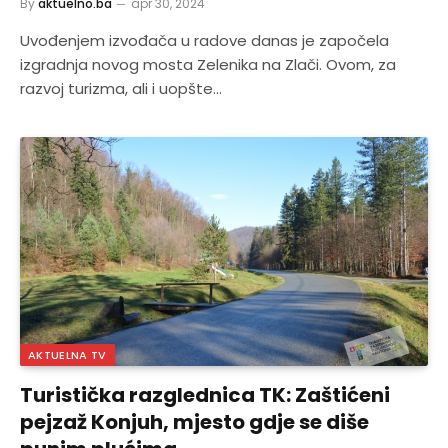
By
aktuelno.ba
apr 30, 2024
Uvođenjem izvođača u radove danas je započela
izgradnja novog mosta Zelenika na Zlači. Ovom, za
razvoj turizma, ali i uopšte…
AKTUELNA TV
Turistička razglednica TK: Zaštićeni
pejzaž Konjuh, mjesto gdje se diše