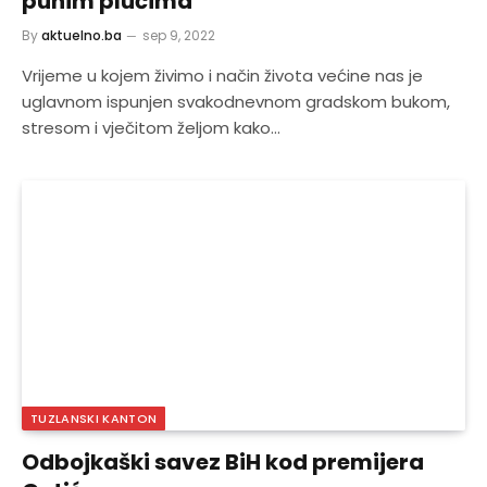
punim plućima
By
aktuelno.ba
sep 9, 2022
Vrijeme u kojem živimo i način života većine nas je
uglavnom ispunjen svakodnevnom gradskom bukom,
stresom i vječitom željom kako…
TUZLANSKI KANTON
Odbojkaški savez BiH kod premijera