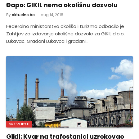
Đapo: GIKIL nema okolišnu dozvolu
By
aktuelno.ba
aug 14, 2018
Federalno ministarstvo okoliša i turizma odbacilo je
Zahtjev za izdavanje okolišne dozvole za GIKIL d.o.o.
Lukavac. Građani Lukavca i građani…
SVE VIJESTI
Gikil: Kvar na trafostanici uzrokovao