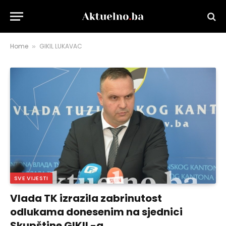
Home
GIKIL LUKAVAC
»
SVE VIJESTI
Vlada TK izrazila zabrinutost
odlukama donesenim na sjednici
Skupštine GIKIL-a