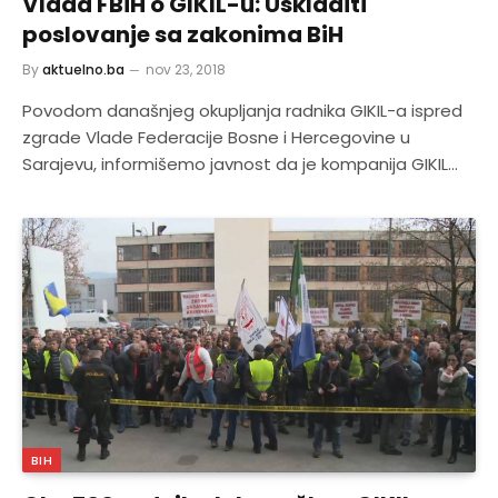
Vlada FBiH o GIKIL-u: Uskladiti
poslovanje sa zakonima BiH
By
aktuelno.ba
nov 23, 2018
Povodom današnjeg okupljanja radnika GIKIL-a ispred
zgrade Vlade Federacije Bosne i Hercegovine u
Sarajevu, informišemo javnost da je kompanija GIKIL…
BIH