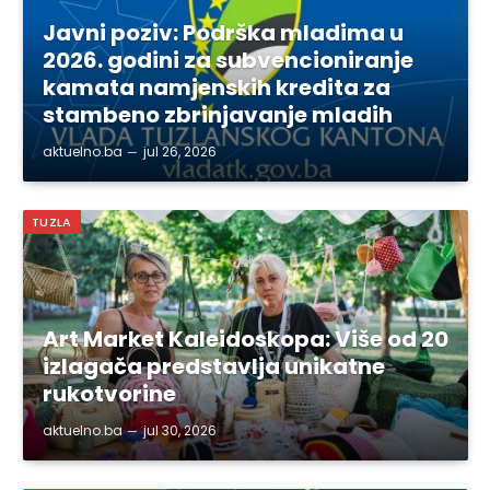
Javni poziv: Podrška mladima u
2026. godini za subvencioniranje
kamata namjenskih kredita za
stambeno zbrinjavanje mladih
aktuelno.ba
jul 26, 2026
TUZLA
Art Market Kaleidoskopa: Više od 20
izlagača predstavlja unikatne
rukotvorine
aktuelno.ba
jul 30, 2026