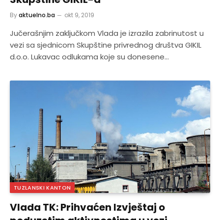
By
aktuelno.ba
okt 9, 2019
Jučerašnjim zaključkom Vlada je izrazila zabrinutost u
vezi sa sjednicom Skupštine privrednog društva GIKIL
d.o.o. Lukavac odlukama koje su donesene…
TUZLANSKI KANTON
Vlada TK: Prihvaćen Izvještaj o