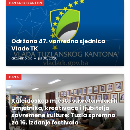
TUZLANSKI KANTON
Održana 47. vanredna sjednica
Vlade TK
aktuelno.ba
jul 30, 2026
TUZLA
Kaleidoskop mjesto susreta mladih
umjetnika, kreativaca i ljubitelja
savremene kulture: Tuzla spremna
za 16. izdanje festivala