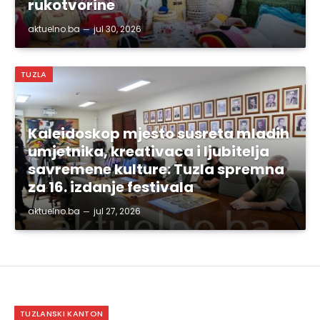
rukotvorine
aktuelno.ba
jul 30, 2026
TUZLA
Kaleidoskop mjesto susreta mladih
umjetnika, kreativaca i ljubitelja
savremene kulture: Tuzla spremna
za 16. izdanje festivala
aktuelno.ba
jul 27, 2026
TUZLANSKI KANTON