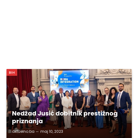
BIH
Nedžad Jusić dobitnik prestižnog
priznanja
aktuelno.ba
maj 10, 2023