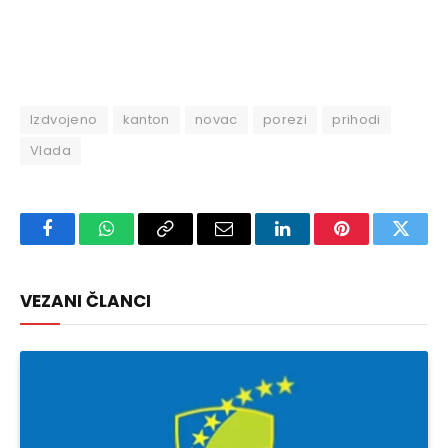
Izdvojeno
kanton
novac
porezi
prihodi
Vlada
Facebook
WhatsApp
Copy
Email
LinkedIn
Pinterest
Twitte
Link
VEZANI ČLANCI