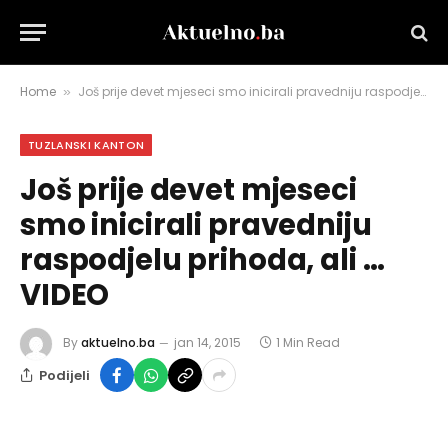
Home
Još prije devet mjeseci smo inicirali pravedniju raspodjelu prihoda, ali …VIDEO
»
TUZLANSKI KANTON
Još prije devet mjeseci
smo inicirali pravedniju
raspodjelu prihoda, ali …
VIDEO
By
aktuelno.ba
jan 14, 2015
1 Min Read
Podijeli