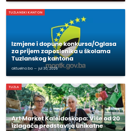
TUZLANSKI KANTON
Izmjene i dopune konkursa/Oglasa
za prijem zaposlenika u školama
Tuzlanskog kantona
aktuelno.ba
jul 30, 2026
TUZLA
Art Market Kaleidoskopa: Više od 20
izlagača predstavlja unikatne