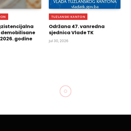
TON
TUZLANSKI KANTON
zistencijalna
Održana 47. vanredna
 demobilisane
sjednica Vlade TK
i 2026. godine
jul 30, 2026