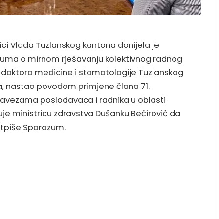
ci Vlada Tuzlanskog kantona donijela je
zuma o mirnom rješavanju kolektivnog radnog
 doktora medicine i stomatologije Tuzlanskog
a, nastao povodom primjene člana 71.
bavezama poslodavaca i radnika u oblasti
uje ministricu zdravstva Dušanku Bećirović da
otpiše Sporazum.