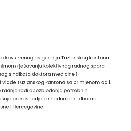
d zdravstvenog osiguranja Tuzlanskog kantona
 mirnom rješavanju kolektivnog radnog spora,
nog sindikata doktora medicine i
i Vlade Tuzlanskog kantona sa primjenom od 1.
radnje radi obezbjeđenja potrebnih
trašnje preraspodjele shodno odredbama
sne i Hercegovine.