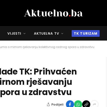
VIJESTI
AKTUELNA TV
TK TURIZAM
zuma o mirnom rješavanju kolektivnog radnog spora u zdravstvu
lade TK: Prihvaćen
irnom rješavanju
pora u zdravstvu
Podijeli