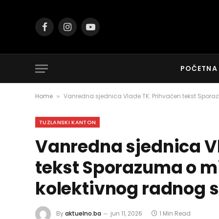
Facebook
Instagram
YouTube
POČETNA
Home
Vanredna sjednica Vlade TK: Prihvaćen tekst Spora
»
TUZLANSKI KANTON
Vanredna sjednica V
tekst Sporazuma o m
kolektivnog radnog s
By
aktuelno.ba
jun 11, 2026
1 Min Read