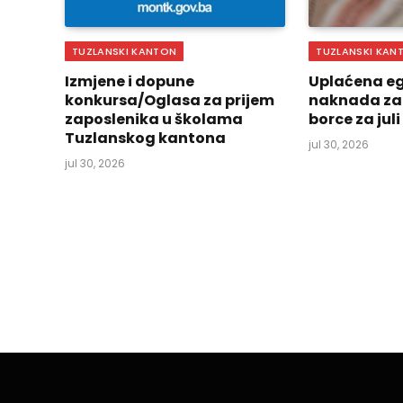
TUZLANSKI KANTON
TUZLANSKI KAN
Izmjene i dopune
Uplaćena eg
konkursa/Oglasa za prijem
naknada za
zaposlenika u školama
borce za jul
Tuzlanskog kantona
jul 30, 2026
jul 30, 2026