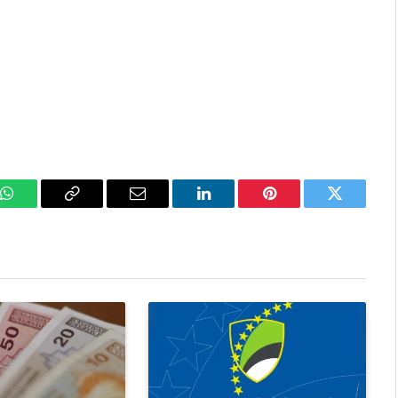
k
WhatsApp
Copy
Email
LinkedIn
Pinterest
Twitter
Link