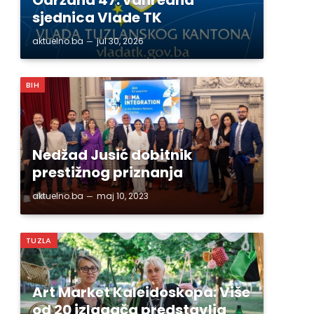
sjednica Vlade TK
aktuelno.ba
jul 30, 2026
BIH
Nedžad Jusić dobitnik
prestižnog priznanja
aktuelno.ba
maj 10, 2023
TUZLA
Art Market Kaleidoskopa: Više
od 20 izlagača predstavlja