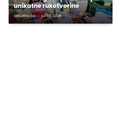
unikatne rukotvorine
aktuelno.ba
jul 30, 2026