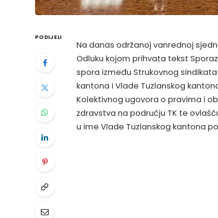
PODIJELI
Na danas održanoj vanrednoj sjedni
Odluku kojom prihvata tekst Spora
spora između Strukovnog sindikata
kantona i Vlade Tuzlanskog kanton
Kolektivnog ugovora o pravima i o
zdravstva na području TK te ovlašć
u ime Vlade Tuzlanskog kantona p