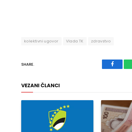
kolektivni ugovor
Vlada TK
zdravstvo
SHARE.
Faceboo
VEZANI ČLANCI