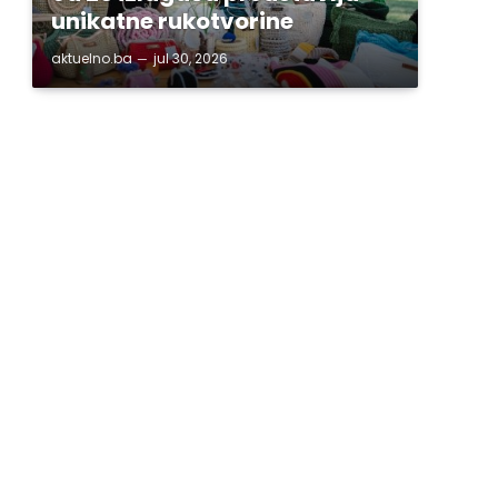
unikatne rukotvorine
aktuelno.ba
jul 30, 2026