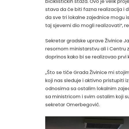
biciklističkih staza. Ovo je velik pr
stava da će biti fazna realizacija i d
da sve tri lokalne zajednice mogu i
taj sjeverni dio mogli realizovati“,
Sekretar gradske uprave Živinice J
resornom ministarstvu ali i Centru z
doprinos kako bi se realizovao prvi 
„Što se tiče Grada Živinice mi stoj
koji nas sleduje i aktivno pristupiti i
odnosima sa ostalim lokalnim zaj
sa ministricom i svim ostalim koji s
sekretar Omerbegović.