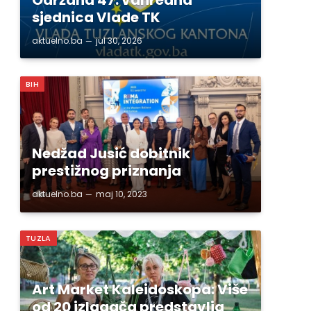
sjednica Vlade TK
aktuelno.ba
jul 30, 2026
BIH
Nedžad Jusić dobitnik
prestižnog priznanja
aktuelno.ba
maj 10, 2023
TUZLA
Art Market Kaleidoskopa: Više
od 20 izlagača predstavlja