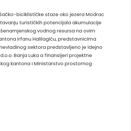
šačko-biciklističke staze oko jezera Modrac
tavanju turističkih potencijala akumulacije
višenamjenskog vodnog resursa na ovim
antona Irfanu Halilagiću, predstavnicima
e nevladinog sektora predstavljeno je idejno
 d.o.o. Banja Luka a finansijeri projektne
skog kantona i Ministarstvo prostornog