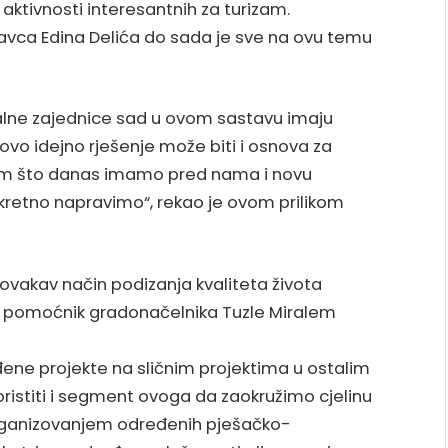
aktivnosti interesantnih za turizam.
avca Edina Delića do sada je sve na ovu temu
kalne zajednice sad u ovom sastavu imaju
vo idejno rješenje može biti i osnova za
ovom što danas imamo pred nama i novu
nkretno napravimo“, rekao je ovom prilikom
 ovakav način podizanja kvaliteta života
 je pomoćnik gradonačelnika Tuzle Miralem
ene projekte na sličnim projektima u ostalim
ristiti i segment ovoga da zaokružimo cjelinu
organizovanjem određenih pješačko-