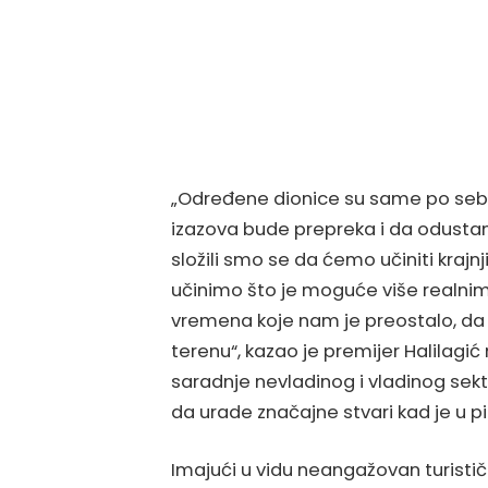
„Određene dionice su same po sebi i
izazova bude prepreka i da odustan
složili smo se da ćemo učiniti krajn
učinimo što je moguće više realnim 
vremena koje nam je preostalo, d
terenu“, kazao je premijer Halilagić 
saradnje nevladinog i vladinog sekt
da urade značajne stvari kad je u p
Imajući u vidu neangažovan turistič