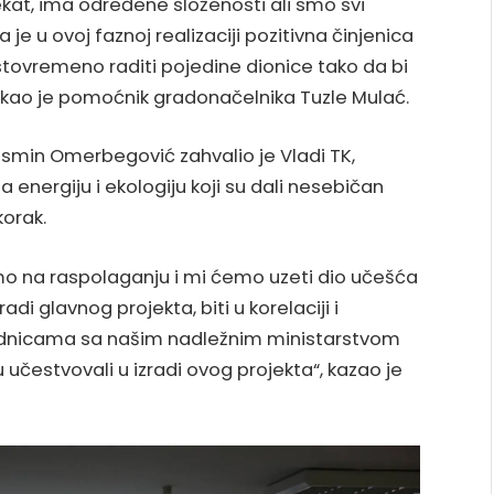
ojekat, ima određene složenosti ali smo svi
a je u ovoj faznoj realizaciji pozitivna činjenica
stovremeno raditi pojedine dionice tako da bi
 rekao je pomoćnik gradonačelnika Tuzle Mulać.
asmin Omerbegović zahvalio je Vladi TK,
a energiju i ekologiju koji su dali nesebičan
korak.
imo na raspolaganju i mi ćemo uzeti dio učešća
zradi glavnog projekta, biti u korelaciji i
ednicama sa našim nadležnim ministarstvom
u učestvovali u izradi ovog projekta“, kazao je