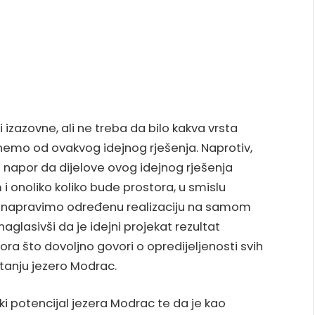
zazovne, ali ne treba da bilo kakva vrsta
emo od ovakvog idejnog rješenja. Naprotiv,
ji napor da dijelove ovog idejnog rješenja
i onoliko koliko bude prostora, u smislu
a napravimo određenu realizaciju na samom
naglasivši da je idejni projekat rezultat
ora što dovoljno govori o opredijeljenosti svih
itanju jezero Modrac.
ki potencijal jezera Modrac te da je kao