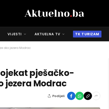
VIJESTI
AKTUELNA TV
TK TURIZAM
taze oko jezera Modrac
rojekat pješačko-
ko jezera Modrac
Podijeli