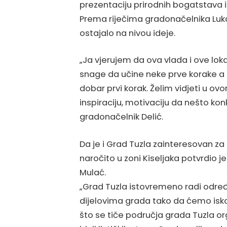
prezentaciju prirodnih bogatstava i 
Prema riječima gradonačelnika Luk
ostajalo na nivou ideje.
„Ja vjerujem da ova vlada i ove lo
snage da učine neke prve korake a o
dobar prvi korak. Želim vidjeti u 
inspiraciju, motivaciju da nešto ko
gradonačelnik Delić.
Da je i Grad Tuzla zainteresovan za
naročito u zoni Kiseljaka potvrdio
Mulać.
„Grad Tuzla istovremeno radi određ
dijelovima grada tako da ćemo isko
što se tiče područja grada Tuzla 