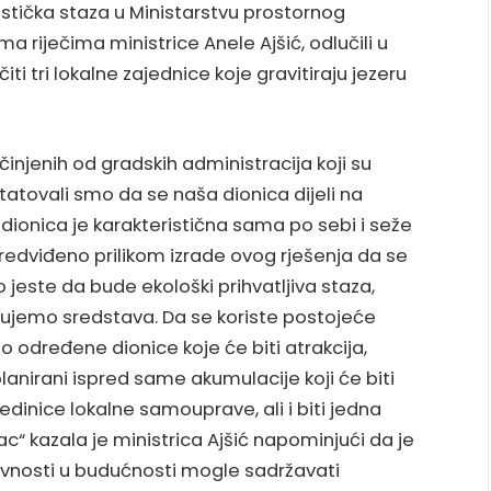
stička staza u Ministarstvu prostornog
ma riječima ministrice Anele Ajšić, odlučili u
iti tri lokalne zajednice koje gravitiraju jezeru
injenih od gradskih administracija koji su
tatovali smo da se naša dionica dijeli na
onica je karakteristična sama po sebi i seže
predviđeno prilikom izrade ovog rješenja da se
o jeste da bude ekološki prihvatljiva staza,
dujemo sredstava. Da se koriste postojeće
 određene dionice koje će biti atrakcija,
anirani ispred same akumulacije koji će biti
dinice lokalne samouprave, ali i biti jedna
c“ kazala je ministrica Ajšić napominjući da je
ktivnosti u budućnosti mogle sadržavati