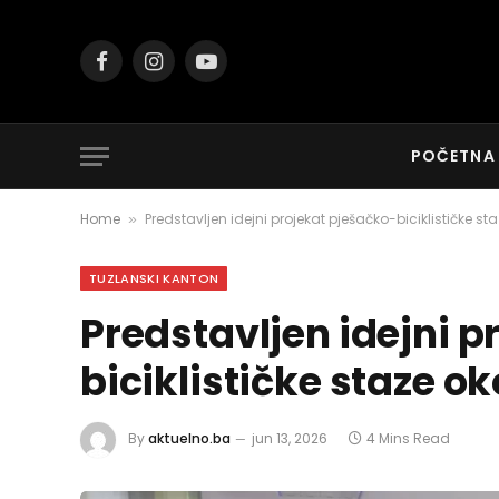
Facebook
Instagram
YouTube
POČETNA
Home
Predstavljen idejni projekat pješačko-biciklističke s
»
TUZLANSKI KANTON
Predstavljen idejni p
biciklističke staze o
By
aktuelno.ba
jun 13, 2026
4 Mins Read