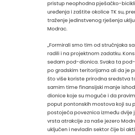
pristup neophodna pješačko-bicikli
uređenja i zaštite okolice TK su, pre
traženje jedinstvenog rješenja uključ
Modrac.
„Formirali smo tim od stručnjaka sač
radili i na projektnom zadatku. Kons
sedam pod-dionica. Svaka ta pod-di
po gradskim teritorijama ali da je 
što više koriste prirodna sredstva t
samim time finansijski manje isho
dionice koje su moguće i da pravimo
poput pontonskih mostova koji su pl
postojeća poveznica između dvije je
vrsta atrakcije za naše jezero Modra
uključen i nevladin sektor čije bi a