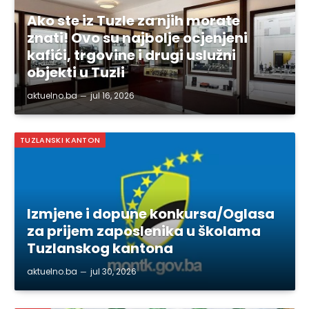
Ako ste iz Tuzle za njih morate
znati! Ovo su najbolje ocjenjeni
kafići, trgovine i drugi uslužni
objekti u Tuzli
aktuelno.ba
jul 16, 2026
TUZLANSKI KANTON
Izmjene i dopune konkursa/Oglasa
za prijem zaposlenika u školama
Tuzlanskog kantona
aktuelno.ba
jul 30, 2026