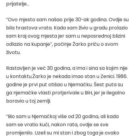
prijatelje…
“Ovo mjesto sam našao prije 30-ak godina. Ovdje su
bila hrastova vrata. Kada sam živio u gradu prolazio
sam kraj ovog mjesta jer sam u neposrednoj blizini
odlazio na kupanje”, počinje Žarko priču o svom
životu.
Rastavljen je već 30 godina, a ima i sina sa kojim nije
u kontaktu.Žarko je nekada imao stan u Zenici. 1986.
godine je prvi put otišao u Njemačku. Šest puta su
ga njemačke vlasti protjerivale u BiH, jer je ilegalno
boravio u toj zemlji.
“Bio sam u Njemačkoj više od 20 godina, ali kada
sam se vratio kući, nakon rata, ovdje se sve
promijenilo. Uzeli su mi stan i zbog toga je ovako