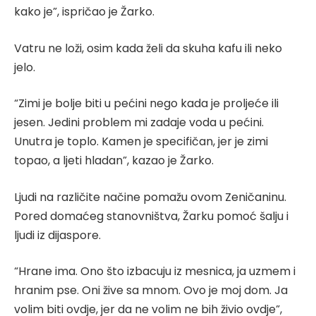
kako je”, ispričao je Žarko.
Vatru ne loži, osim kada želi da skuha kafu ili neko
jelo.
“Zimi je bolje biti u pećini nego kada je proljeće ili
jesen. Jedini problem mi zadaje voda u pećini.
Unutra je toplo. Kamen je specifičan, jer je zimi
topao, a ljeti hladan”, kazao je Žarko.
Ljudi na različite načine pomažu ovom Zeničaninu.
Pored domaćeg stanovništva, Žarku pomoć šalju i
ljudi iz dijaspore.
“Hrane ima. Ono što izbacuju iz mesnica, ja uzmem i
hranim pse. Oni žive sa mnom. Ovo je moj dom. Ja
volim biti ovdje, jer da ne volim ne bih živio ovdje”,