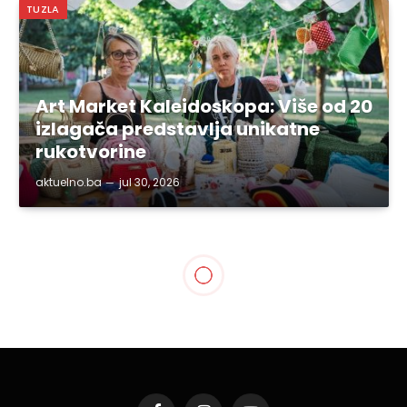
TUZLA
Art Market Kaleidoskopa: Više od 20
izlagača predstavlja unikatne
rukotvorine
aktuelno.ba
jul 30, 2026
BIH
Od ponedjeljka nešto
toplije