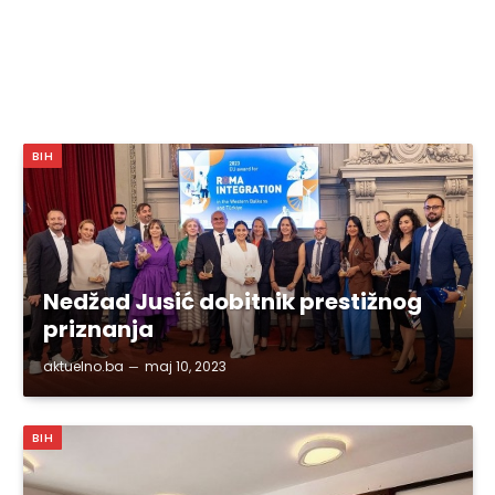
BIH
Nedžad Jusić dobitnik prestižnog
priznanja
aktuelno.ba
maj 10, 2023
BIH