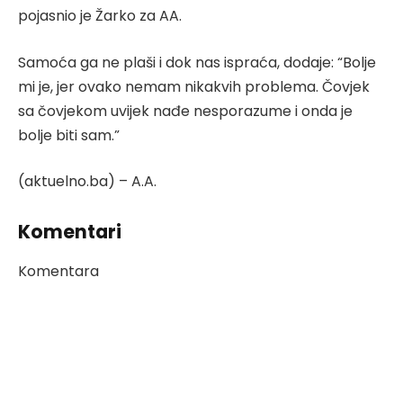
pojasnio je Žarko za AA.
Samoća ga ne plaši i dok nas ispraća, dodaje: “Bolje
mi je, jer ovako nemam nikakvih problema. Čovjek
sa čovjekom uvijek nađe nesporazume i onda je
bolje biti sam.”
(aktuelno.ba) – A.A.
Komentari
Komentara