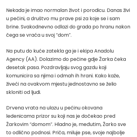
Nekada je imao normalan život i porodicu. Danas živi
u pećini, a društvo mu prave psi za koje se i sam
brine. Svakodnevno odlazi do grada po hranu nakon
čega se vraća u svoj “dom”.
Na putu do kuće zatekla ga je i ekipa Anadolu
Agency (AA). Dolazimo do pećine gdje Žarka čeka
desetak pasa. Pozdravljaju svog gazdu koji
komunicira sa njima i odmah ih hrani. Kako kaže,
živeći na ovakvom mjestu jednostavno se želio
skloniti od ljudi.
Drvena vrata na ulazu u pećinu okovana
ledenicama prizor su koji nas je dočekao pred
Žarkovim “domom”. Hladno je, međutim, Žarko sve
to odlično podnosi. Priča, miluje pse, svoje najbolje