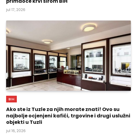
primaoce krvi širom BiH
jul 17, 2026
BIH
Ako ste iz Tuzle za njih morate znati! Ovo su
najbolje ocjenjeni kafići, trgovine i drugi uslužni
objekti u Tuzli
jul 16, 2026