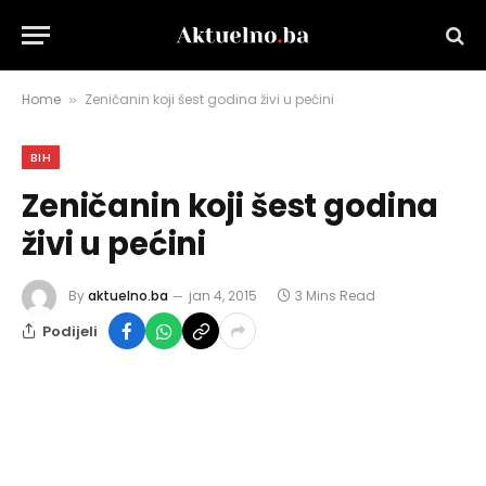
Home
Zeničanin koji šest godina živi u pećini
»
BIH
Zeničanin koji šest godina
živi u pećini
By
aktuelno.ba
jan 4, 2015
3 Mins Read
Podijeli