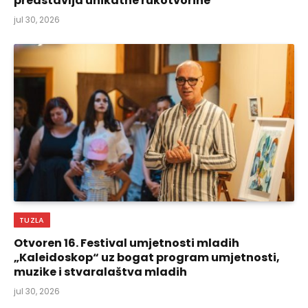
predstavlja unikatne rukotvorine
jul 30, 2026
TUZLA
Otvoren 16. Festival umjetnosti mladih
„Kaleidoskop“ uz bogat program umjetnosti,
muzike i stvaralaštva mladih
jul 30, 2026