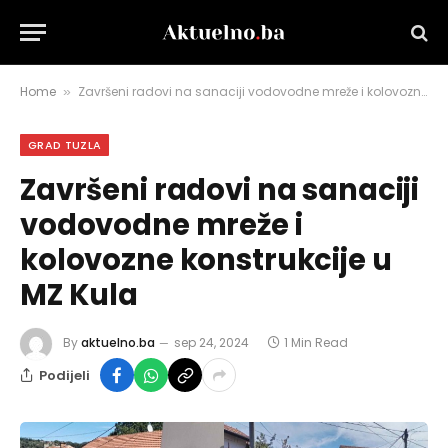
Home
Završeni radovi na sanaciji vodovodne mreže i kolovozne konstrukcije u MZ Kula
»
GRAD TUZLA
Završeni radovi na sanaciji
vodovodne mreže i
kolovozne konstrukcije u
MZ Kula
By
aktuelno.ba
sep 24, 2024
1 Min Read
Podijeli