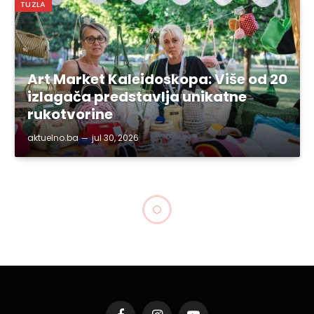
TUZLA
Art Market Kaleidoskopa: Više od 20
izlagača predstavlja unikatne
rukotvorine
aktuelno.ba
jul 30, 2026