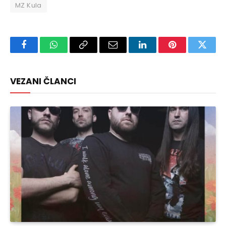
MZ Kula
Facebook
WhatsApp
Copy
Email
LinkedIn
Pinterest
Twitte
Link
VEZANI ČLANCI