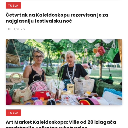
TUZLA
Četvrtak na Kaleidoskopu rezervisan je za
najglasniju festivalsku noć
jul 30, 2026
TUZLA
Art Market Kaleidoskopa: Više od 20 izlagača