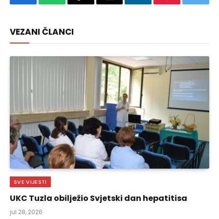
Facebook
WhatsApp
Copy
Email
LinkedIn
Pinterest
Twitte
Link
VEZANI ČLANCI
SVE VIJESTI
UKC Tuzla obilježio Svjetski dan hepatitisa
jul 28, 2026