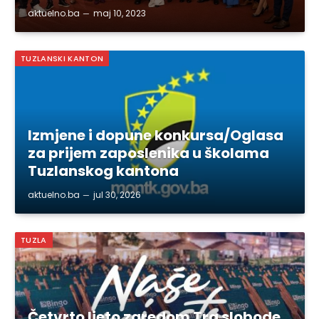
aktuelno.ba
maj 10, 2023
TUZLANSKI KANTON
Izmjene i dopune konkursa/Oglasa
za prijem zaposlenika u školama
Tuzlanskog kantona
aktuelno.ba
jul 30, 2026
TUZLA
Četvrto ljeto zaredom Trg slobode