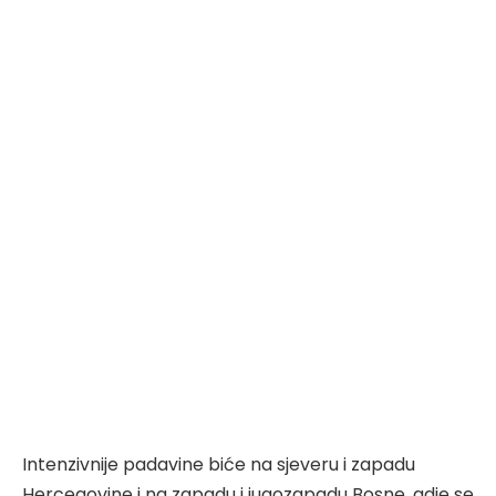
Intenzivnije padavine biće na sjeveru i zapadu
Hercegovine i na zapadu i jugozapadu Bosne, gdje se