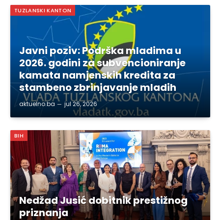
TUZLANSKI KANTON
Javni poziv: Podrška mladima u
2026. godini za subvencioniranje
kamata namjenskih kredita za
stambeno zbrinjavanje mladih
aktuelno.ba
jul 26, 2026
BIH
Nedžad Jusić dobitnik prestižnog
priznanja