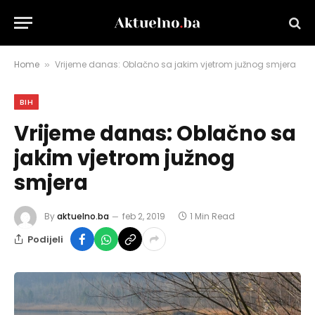
Home
Vrijeme danas: Oblačno sa jakim vjetrom južnog smjera
»
BIH
Vrijeme danas: Oblačno sa
jakim vjetrom južnog
smjera
By
aktuelno.ba
feb 2, 2019
1 Min Read
Podijeli