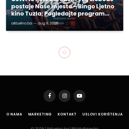
postaje Naše mjesto – Bingo Ljetno
kino Tuzla; Pogledajte program…
aktuelno.ba
aug 9, 2026
Facebook
Instagram
YouTube
O NAMA
MARKETING
KONTAKT
USLOVI KORIŠTENJA
© 2026 | Aktuelno.ba | RN Multimedia