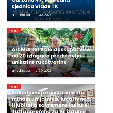
sjednica Vlade TK
aktuelno.ba
jul 30, 2026
TUZLA
Art Market Kaleidoskopa: Više
od 20 izlagača predstavlja
unikatne rukotvorine
aktuelno.ba
jul 30, 2026
TUZLA
Kaleidoskop mjesto susreta
mladih umjetnika, kreativaca
i ljubitelja savremene kulture:
Tuzla spremna za 16. izdanje