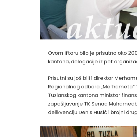
Ovom iftaru bilo je prisutno oko 200
kantona, delegacije iz pet organizac
Prisutni su još bili i direktor Merha
Regionalnog odbora „Merhameta“ T
Tuzlanskog kantona ministar finansi
zapošljavanje TK Senad Muhamedbeg
delikvenciju Denis Husić i brojni drug