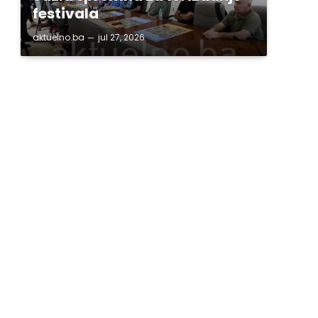
festivala
aktuelno.ba
jul 27, 2026