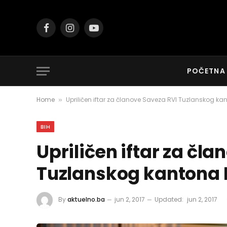
Facebook
Instagram
YouTube
POČETNA
Home
Upriličen iftar za članove Saveza RVI Tuzlanskog k
»
BIH
Upriličen iftar za čl
Tuzlanskog kantona
By
aktuelno.ba
jun 2, 2017
Updated:
jun 2, 2017