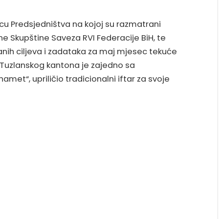
cu Predsjedništva na kojoj su razmatrani
žane Skupštine Saveza RVI Federacije BiH, te
crtanih ciljeva i zadataka za maj mjesec tekuće
a Tuzlanskog kantona je zajedno sa
t“, upriličio tradicionalni iftar za svoje