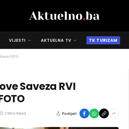
VIJESTI
AKTUELNA TV
TK TURIZAM
antona FOTO
anove Saveza RVI
 FOTO
Podijeli
2 Mins Read