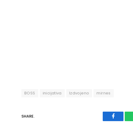
BOSS
inicijativa
Izdvojeno
mirnes
SHARE.
Faceboo