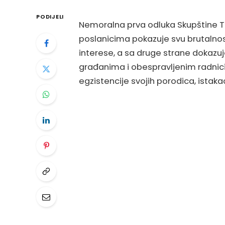
PODIJELI
Nemoralna prva odluka Skupštine T
poslanicima pokazuje svu brutalnost
interese, a sa druge strane dokazu
građanima i obespravljenim radnici
egzistencije svojih porodica, istak