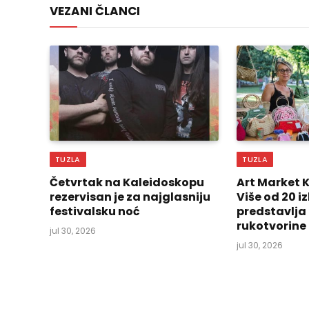
VEZANI ČLANCI
TUZLA
TUZLA
Četvrtak na Kaleidoskopu
Art Market 
rezervisan je za najglasniju
Više od 20 
festivalsku noć
predstavlja
rukotvorine
jul 30, 2026
jul 30, 2026