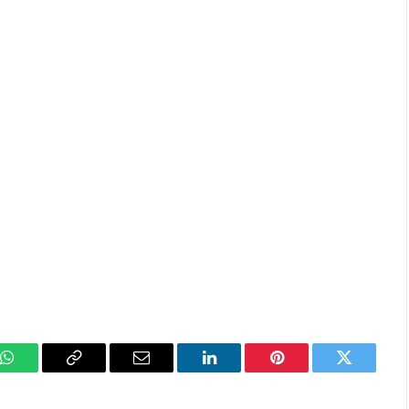
k
WhatsApp
Copy
Email
LinkedIn
Pinterest
Twitter
Link