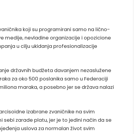
aničnika koji su programirani samo na lično-
e medije, nevladine organizacije i opozicione
anja u cilju ukidanja profesionalizacije
nje državnih budžeta davanjem nezaslužene
araka za oko 500 poslanika samo u Federaciji
miliona maraka, a posebno jer se država nalazi
narcisoidne izabrane zvaničnike na svim
sebi zarade platu, jer je to jedini način da se
zbjeđenja uslova za normalan život svim