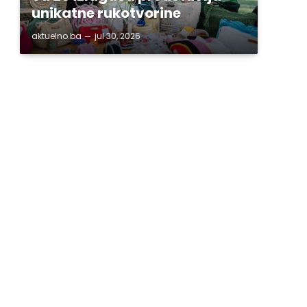
unikatne rukotvorine
aktuelno.ba
jul 30, 2026