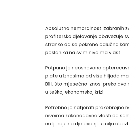
Apsolutna nemoralnost izabranih zv
profitersko djelovanje obavezuje sv
stranke da se pokrene odlučna kamp
poslanika na svim nivoima vlasti.
Potpuno je neosnovano opterećava
plate u iznosima od više hiljada m
BiH, što mjesečno iznosi preko dva 
u teškoj ekonomskoj krizi.
Potrebno je natjerati prekobrojne 
nivoima zakonodavne vlasti da sami 
natjeraju na djelovanje u cilju obe