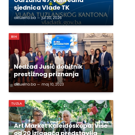
sjednica Vlade TK
aktuelno.ba
jul 30, 2026
BIH
Nedžad Jusić dobitnik
prestižnog priznanja
aktuelno.ba
maj 10, 2023
TUZLA
Art Market Kaleidoskopa: Više
od 20 izlagača predstavlja