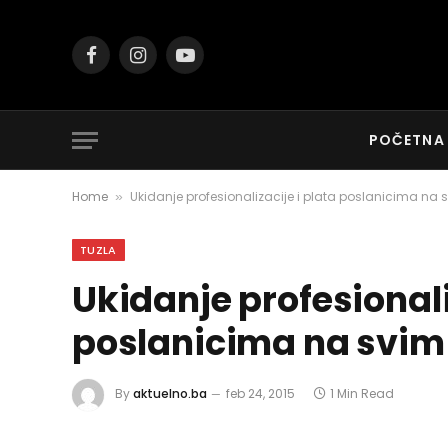
Facebook
Instagram
YouTube
POČETNA
Home
Ukidanje profesionalizacije i plata poslanicima na s
»
TUZLA
Ukidanje profesionali
poslanicima na svim 
By
aktuelno.ba
feb 24, 2015
1 Min Read