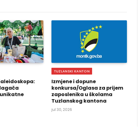
TUZLANSKI KANTON
Kaleidoskopa:
Izmjene i dopune
izlagača
konkursa/Oglasa za prijem
 unikatne
zaposlenika u školama
Tuzlanskog kantona
jul 30, 2026