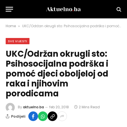
Home
UKC/Održan okrugli sto: Psihosocijalna podrška i pomoć djeci oboljeloj od raka i njihovim porodicama
»
SVE VIJESTI
UKC/Održan okrugli sto:
Psihosocijalna podrška i
pomoć djeci oboljeloj od
raka i njihovim
porodicama
By
aktuelno.ba
feb 20, 2018
2 Mins Read
Podijeli