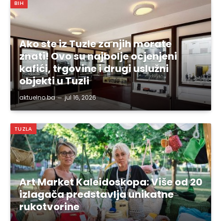
BIH
Ako ste iz Tuzle za njih morate
znati! Ovo su najbolje ocjenjeni
kafići, trgovine i drugi uslužni
objekti u Tuzli
aktuelno.ba
jul 16, 2026
TUZLA
Art Market Kaleidoskopa: Više od 20
izlagača predstavlja unikatne
rukotvorine