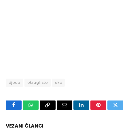
djeca
okrugli sto
ukc
Facebook
WhatsApp
Copy
Email
LinkedIn
Pinterest
Twitte
Link
VEZANI ČLANCI