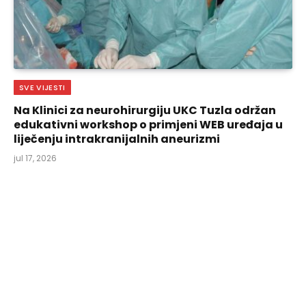
SVE VIJESTI
Na Klinici za neurohirurgiju UKC Tuzla održan
edukativni workshop o primjeni WEB uređaja u
liječenju intrakranijalnih aneurizmi
jul 17, 2026