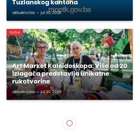
Tuzlanskog kantona
aktuelno.ba
jul 30, 2026
TUZLA
Art Market Kaleidoskopa: Više od 20
izlagača predstavlja unikatne
rukotvorine
aktuelno.ba
jul 30, 2026
BIH