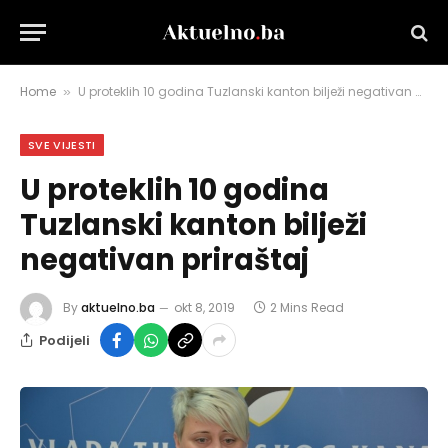
Home
U proteklih 10 godina Tuzlanski kanton bilježi negativan priraštaj
»
SVE VIJESTI
U proteklih 10 godina
Tuzlanski kanton bilježi
negativan priraštaj
By
aktuelno.ba
okt 8, 2019
2 Mins Read
Podijeli