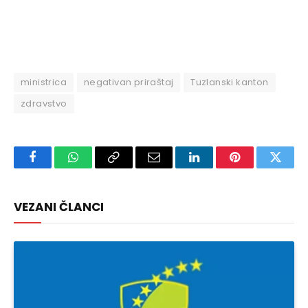
ministrica
negativan priraštaj
Tuzlanski kanton
zdravstvo
Facebook
WhatsApp
Copy
Email
LinkedIn
Pinterest
Twitte
Link
VEZANI ČLANCI