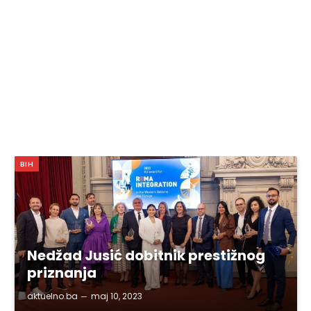
BIH
Nedžad Jusić dobitnik prestižnog
priznanja
aktuelno.ba
maj 10, 2023