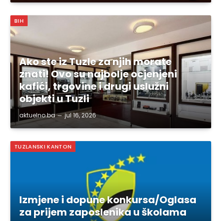
BIH
Ako ste iz Tuzle za njih morate
znati! Ovo su najbolje ocjenjeni
kafići, trgovine i drugi uslužni
objekti u Tuzli
aktuelno.ba
jul 16, 2026
TUZLANSKI KANTON
Izmjene i dopune konkursa/Oglasa
za prijem zaposlenika u školama