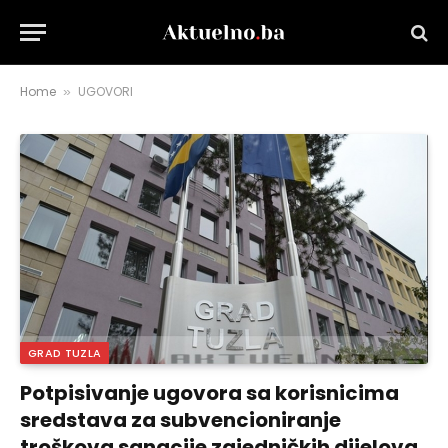
Home
UGOVORI
»
GRAD TUZLA
Potpisivanje ugovora sa korisnicima
sredstava za subvencioniranje
troškova sanacije zajedničkih dijelova