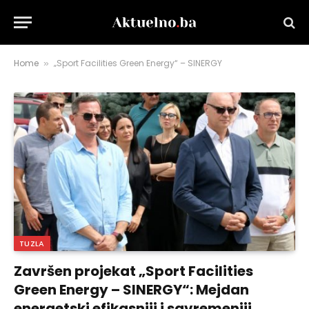
Home
„Sport Facilities Green Energy“ – SINERGY
»
TUZLA
Završen projekat „Sport Facilities
Green Energy – SINERGY“: Mejdan
energetski efikasniji i savremeniji