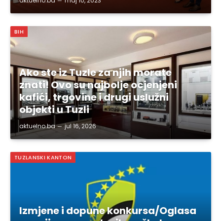
aktuelno.ba
maj 10, 2023
BIH
Ako ste iz Tuzle za njih morate
znati! Ovo su najbolje ocjenjeni
kafići, trgovine i drugi uslužni
objekti u Tuzli
aktuelno.ba
jul 16, 2026
TUZLANSKI KANTON
Izmjene i dopune konkursa/Oglasa