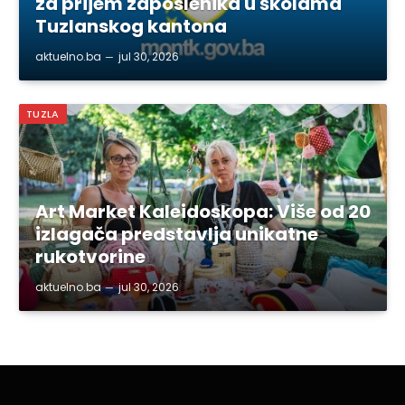
za prijem zaposlenika u školama
Tuzlanskog kantona
aktuelno.ba
jul 30, 2026
TUZLA
Art Market Kaleidoskopa: Više od 20
izlagača predstavlja unikatne
rukotvorine
aktuelno.ba
jul 30, 2026