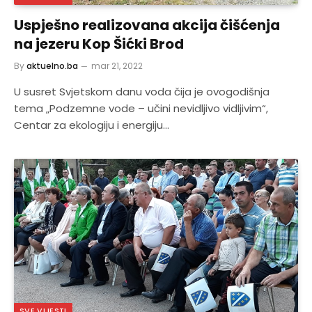
Uspješno realizovana akcija čišćenja
na jezeru Kop Šićki Brod
By
aktuelno.ba
mar 21, 2022
U susret Svjetskom danu voda čija je ovogodišnja
tema „Podzemne vode – učini nevidljivo vidljivim“,
Centar za ekologiju i energiju…
SVE VIJESTI