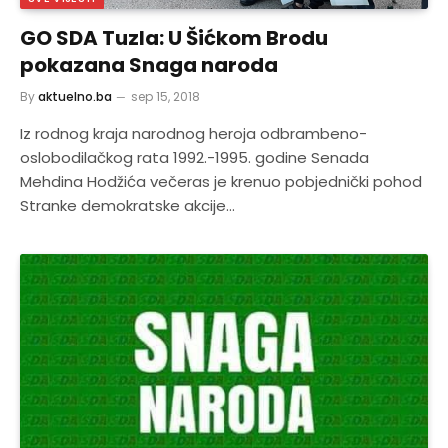
GO SDA Tuzla: U Šićkom Brodu
pokazana Snaga naroda
By
aktuelno.ba
sep 15, 2018
Iz rodnog kraja narodnog heroja odbrambeno-
oslobodilačkog rata 1992.-1995. godine Senada
Mehdina Hodžića večeras je krenuo pobjednički pohod
Stranke demokratske akcije…