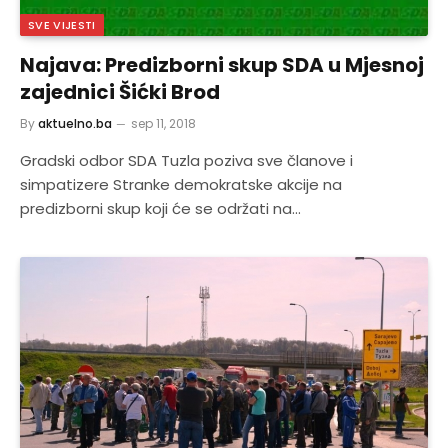
SVE VIJESTI
Najava: Predizborni skup SDA u Mjesnoj
zajednici Šićki Brod
By
aktuelno.ba
sep 11, 2018
Gradski odbor SDA Tuzla poziva sve članove i
simpatizere Stranke demokratske akcije na
predizborni skup koji će se održati na…