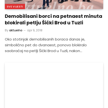
SVE VIJESTI
Demobilisani borci na petnaest minuta
blokirali petlju Šićki Brod u Tuzli
By
aktuelno
apr 9, 2018
Oko stotinjak demobilisanih boraca danas je,
simbolično pet do dvanaest, ponovo blokiralo
saobraćaj na petlji Šićki Brod u Tuzli, nakon…