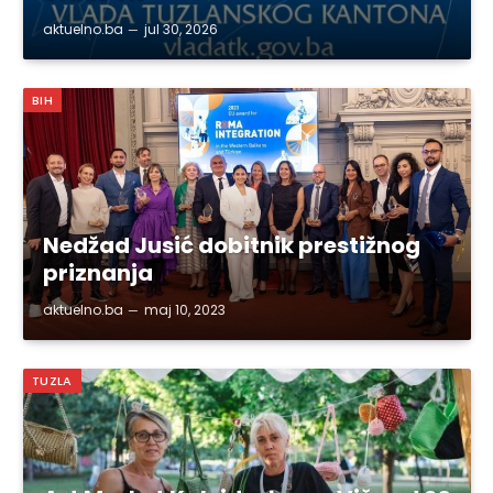
aktuelno.ba
jul 30, 2026
BIH
Nedžad Jusić dobitnik prestižnog
priznanja
aktuelno.ba
maj 10, 2023
TUZLA