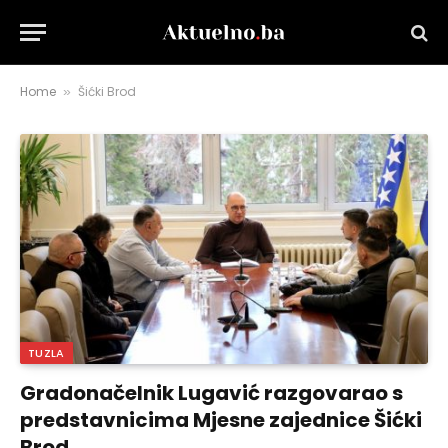
Home
Šićki Brod
»
TUZLA
Gradonačelnik Lugavić razgovarao s
predstavnicima Mjesne zajednice Šićki
Brod