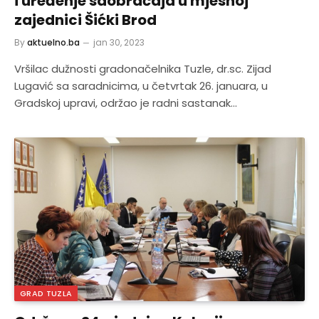
i uređenje saobraćaja u mjesnoj
zajednici Šićki Brod
By
aktuelno.ba
jan 30, 2023
Vršilac dužnosti gradonačelnika Tuzle, dr.sc. Zijad
Lugavić sa saradnicima, u četvrtak 26. januara, u
Gradskoj upravi, održao je radni sastanak…
GRAD TUZLA