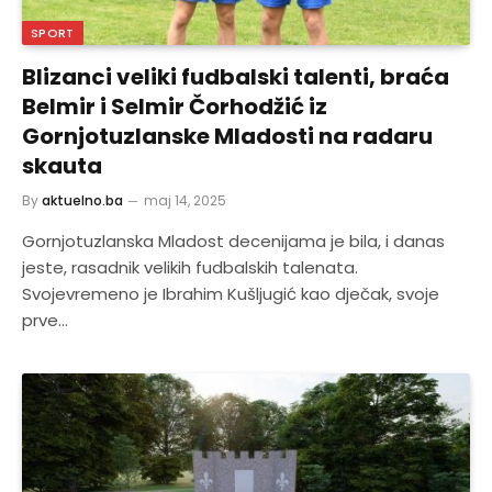
SPORT
Blizanci veliki fudbalski talenti, braća
Belmir i Selmir Čorhodžić iz
Gornjotuzlanske Mladosti na radaru
skauta
By
aktuelno.ba
maj 14, 2025
Gornjotuzlanska Mladost decenijama je bila, i danas
jeste, rasadnik velikih fudbalskih talenata.
Svojevremeno je Ibrahim Kušljugić kao dječak, svoje
prve…