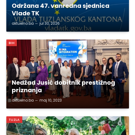
Održana 47. vanredna sjednica
Vlade TK
aktuelno.ba
jul 30, 2026
BIH
Nedžad Jusić dobitnik prestižnog
priznanja
aktuelno.ba
maj 10, 2023
TUZLA