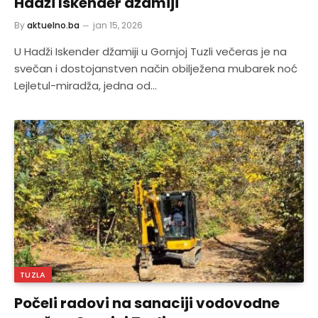
Hadži Iskender džamiji
By
aktuelno.ba
jan 15, 2026
U Hadži Iskender džamiji u Gornjoj Tuzli večeras je na
svečan i dostojanstven način obilježena mubarek noć
Lejletul-miradža, jedna od…
TUZLA
Počeli radovi na sanaciji vodovodne