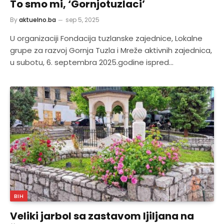
To smo mi, ‘Gornjotuzlaci’
By
aktuelno.ba
sep 5, 2025
U organizaciji Fondacija tuzlanske zajednice, Lokalne
grupe za razvoj Gornja Tuzla i Mreže aktivnih zajednica,
u subotu, 6. septembra 2025.godine ispred…
BIH
Veliki jarbol sa zastavom ljiljana na