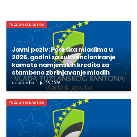
TUZLANSKI KANTON
Javni poziv: Podrška mladima u
2026. godini za subvencioniranje
kamata namjenskih kredita za
stambeno zbrinjavanje mladih
aktuelno.ba
jul 26, 2026
TUZLANSKI KANTON