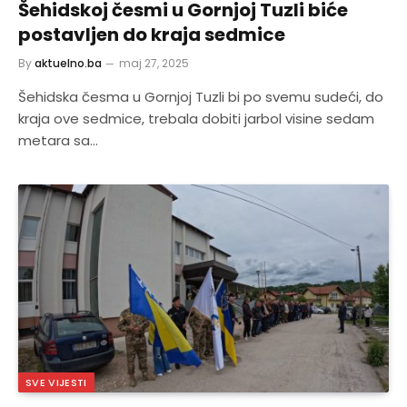
Šehidskoj česmi u Gornjoj Tuzli biće
postavljen do kraja sedmice
By
aktuelno.ba
maj 27, 2025
Šehidska česma u Gornjoj Tuzli bi po svemu sudeći, do
kraja ove sedmice, trebala dobiti jarbol visine sedam
metara sa…
SVE VIJESTI