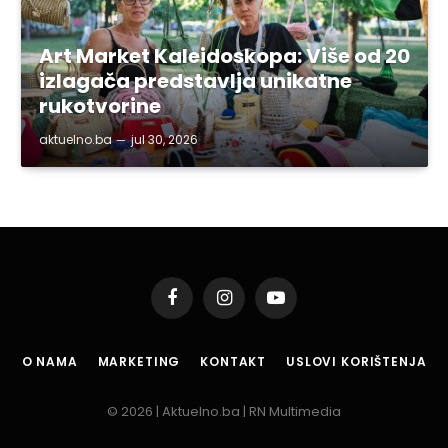
Art Market Kaleidoskopa: Više od 20
izlagača predstavlja unikatne
rukotvorine
aktuelno.ba
jul 30, 2026
Facebook
Instagram
YouTube
O NAMA
MARKETING
KONTAKT
USLOVI KORIŠTENJA
© 2026 | Aktuelno.ba | RN Multimedia