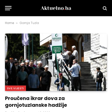
Home
Gornja Tuzla
»
SVE VIJESTI
Proučena ikrar dova za
gornjotuzlanske hadžije