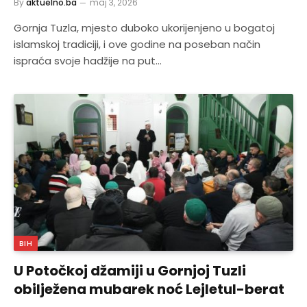
By
aktuelno.ba
maj 3, 2026
Gornja Tuzla, mjesto duboko ukorijenjeno u bogatoj
islamskoj tradiciji, i ove godine na poseban način
ispraća svoje hadžije na put…
BIH
U Potočkoj džamiji u Gornjoj Tuzli
obilježena mubarek noć Lejletul-berat