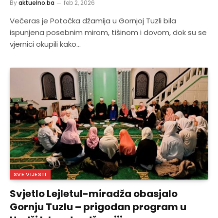
By
aktuelno.ba
feb 2, 2026
Večeras je Potočka džamija u Gornjoj Tuzli bila
ispunjena posebnim mirom, tišinom i dovom, dok su se
vjernici okupili kako…
SVE VIJESTI
Svjetlo Lejletul-miradža obasjalo
Gornju Tuzlu – prigodan program u