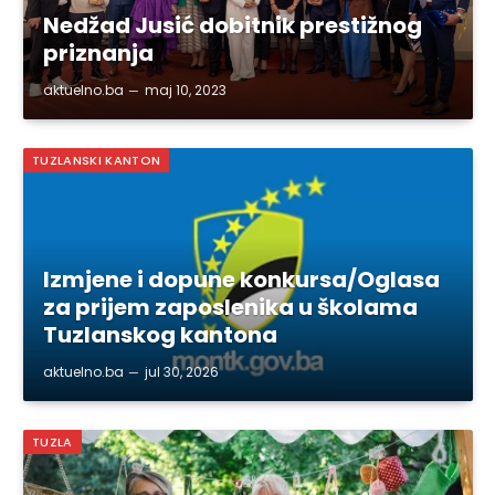
Nedžad Jusić dobitnik prestižnog
priznanja
aktuelno.ba
maj 10, 2023
TUZLANSKI KANTON
Izmjene i dopune konkursa/Oglasa
za prijem zaposlenika u školama
Tuzlanskog kantona
aktuelno.ba
jul 30, 2026
TUZLA