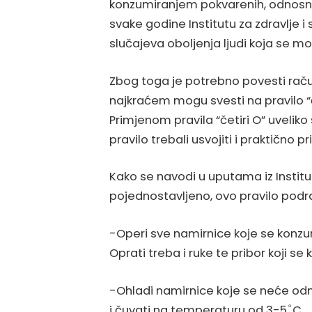
konzumiranjem pokvarenih, odnosno
svake godine Institutu za zdravlje i
slučajeva oboljenja ljudi koja se 
Zbog toga je potrebno povesti rač
najkraćem mogu svesti na pravilo “če
Primjenom pravila “četiri O” uveliko 
pravilo trebali usvojiti i praktično pr
Kako se navodi u uputama iz Institut
pojednostavljeno, ovo pravilo podr
-Operi sve namirnice koje se konzum
Oprati treba i ruke te pribor koji se 
-Ohladi namirnice koje se neće odm
i čuvati na temperaturu od 3-5 ͦ C.