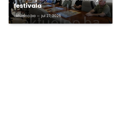
festivala
aktuelno.ba
jul 27, 2026