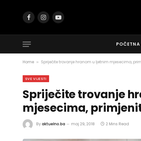
Facebook
Instagram
YouTube
POČETNA
Home
Spriječite trovanje hranom u ljetnim mjesecima, primje
»
SVE VIJESTI
Spriječite trovanje h
mjesecima, primjenite
By
aktuelno.ba
maj 29, 2018
2 Mins Read