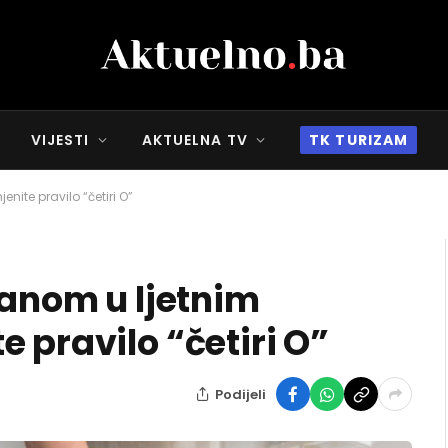
VIJESTI
AKTUELNA TV
TK TURIZAM
nite pravilo “četiri O”
ranom u ljetnim
 pravilo “četiri O”
Podijeli