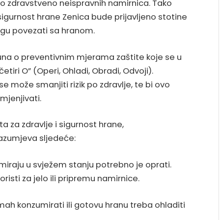
 zdravstveno neispravnih namirnica. Tako
 sigurnost hrane Zenica bude prijavljeno stotine
mogu povezati sa hranom.
una o preventivnim mjerama zaštite koje se u
tiri O” (Operi, Ohladi, Obradi, Odvoji).
se može smanjiti rizik po zdravlje, te bi ovo
imjenjivati.
a za zdravlje i sigurnost hrane,
azumjeva sljedeće:
iraju u svježem stanju potrebno je oprati.
koristi za jelo ili pripremu namirnice.
ah konzumirati ili gotovu hranu treba ohladiti