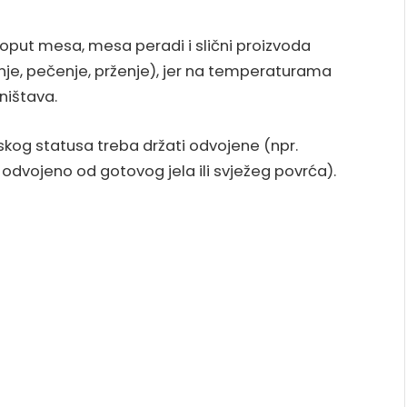
put mesa, mesa peradi i slični proizvoda
nje, pečenje, prženje), jer na temperaturama
uništava.
nskog statusa treba držati odvojene (npr.
 odvojeno od gotovog jela ili svježeg povrća).