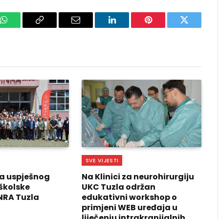
k
WhatsApp
Copy
Email
LinkedIn
Pinterest
Twitter
Link
SVE VIJESTI
a uspješnog
Na Klinici za neurohirurgiju
školske
UKC Tuzla održan
NRA Tuzla
edukativni workshop o
primjeni WEB uređaja u
liječenju intrakranijalnih