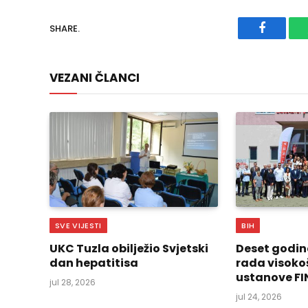
SHARE.
Faceboo
VEZANI ČLANCI
SVE VIJESTI
BIH
UKC Tuzla obilježio Svjetski
Deset godin
dan hepatitisa
rada visoko
ustanove FI
jul 28, 2026
jul 24, 2026