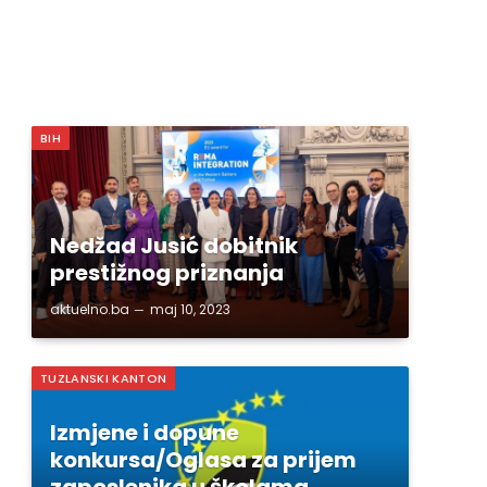
BIH
Nedžad Jusić dobitnik
prestižnog priznanja
aktuelno.ba
maj 10, 2023
TUZLANSKI KANTON
Izmjene i dopune
konkursa/Oglasa za prijem
zaposlenika u školama