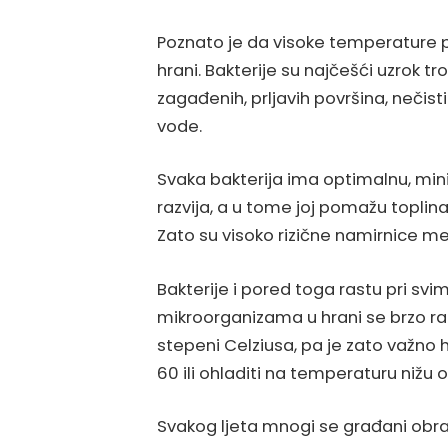
Poznato je da visoke temperature po
hrani. Bakterije su najčešći uzrok t
zagađenih, prljavih površina, nečisti
vode.
Svaka bakterija ima optimalnu, min
razvija, a u tome joj pomažu toplin
Zato su visoko rizične namirnice meso,
Bakterije i pored toga rastu pri sv
mikroorganizama u hrani se brzo 
stepeni Celziusa, pa je zato važno h
60 ili ohladiti na temperaturu nižu 
Svakog ljeta mnogi se građani obr