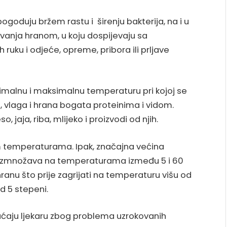
goduju bržem rastu i širenju bakterija, na i u
rovanja hranom, u koju dospijevaju sa
h ruku i odjeće, opreme, pribora ili prljave
imalnu i maksimalnu temperaturu pri kojoj se
a, vlaga i hrana bogata proteinima i vidom.
 jaja, riba, mlijeko i proizvodi od njih.
im temperaturama. Ipak, značajna većina
razmnožava na temperaturama između 5 i 60
ranu što prije zagrijati na temperaturu višu od
od 5 stepeni.
aćaju ljekaru zbog problema uzrokovanih