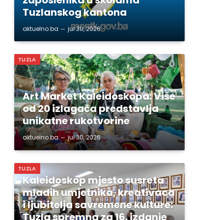
Tuzlanskog kantona
aktuelno.ba
jul 30, 2026
TUZLA
Art Market Kaleidoskopa: Više
od 20 izlagača predstavlja
unikatne rukotvorine
aktuelno.ba
jul 30, 2026
TUZLA
Kaleidoskop mjesto susreta
mladih umjetnika, kreativaca
i ljubitelja savremene kulture:
Tuzla spremna za 16. izdanje