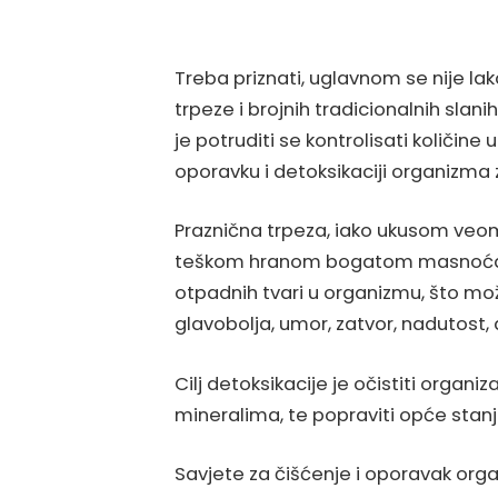
Treba priznati, uglavnom se nije la
trpeze i brojnih tradicionalnih slani
je potruditi se kontrolisati količin
oporavku i detoksikaciji organizma 
Praznična trpeza, iako ukusom veoma
teškom hranom bogatom masnoćama
otpadnih tvari u organizmu, što mož
glavobolja, umor, zatvor, nadutost, a
Cilj detoksikacije je očistiti organi
mineralima, te popraviti opće sta
Savjete za čišćenje i oporavak org