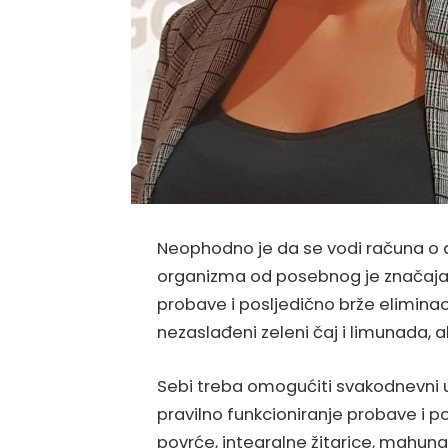
Neophodno je da se vodi računa o do
organizma od posebnog je značaja d
probave i posljedično brže eliminac
nezaslađeni zeleni čaj i limunada, al
Sebi treba omogućiti svakodnevni u
pravilno funkcioniranje probave i p
povrće, integralne žitarice, mahuna