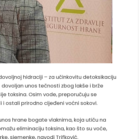
voljnoj hidraciji – za učinkovitu detoksikaciju
ovoljan unos tečnosti zbog lakše i brže
ije toksina. Osim vode, preporučuju se
i i ostali prirodno cijeđeni voćni sokovi.
nos hrane bogate vlaknima, koja utiču na
omažu eliminaciju toksina, kao što su voće,
rke, sjemenke, navodi Trifković.