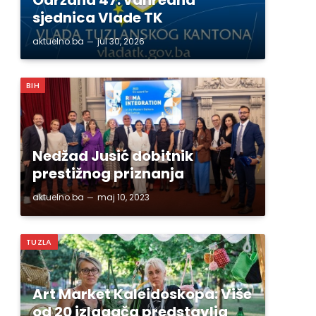
sjednica Vlade TK
aktuelno.ba
jul 30, 2026
BIH
Nedžad Jusić dobitnik
prestižnog priznanja
aktuelno.ba
maj 10, 2023
TUZLA
Art Market Kaleidoskopa: Više
od 20 izlagača predstavlja