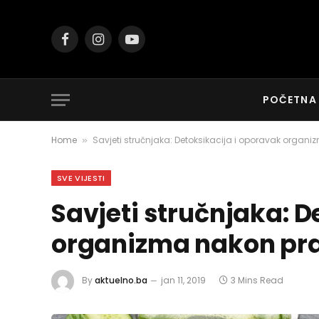
Facebook
Instagram
YouTube
POČETNA
Home
Savjeti stručnjaka: Detoksikacija i oporavak organ
»
SVE VIJESTI
Savjeti stručnjaka: D
organizma nakon pr
By
aktuelno.ba
jan 11, 2019
3 Mins Read