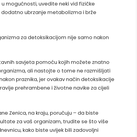
e u mogućnosti, uvedite neki vid fizičke
a dodatno ubrzanje metabolizma i brže
rganizma za detoksikacijom nije samo nakon
tavnih savjeta pomoću kojih možete znatno
organizma, ali nastojte o tome ne razmišljati
akon praznika, jer ovakav način detoksikacije
zdravije prehrambene i životne navike za cijeli
hrane Zenica, na kraju, poručuju – da biste
ltate za vaš organizam, trudite se što više
evnicu, kako biste uvijek bili zadovoljni