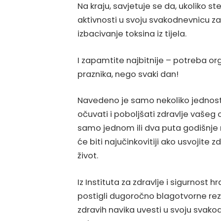
Na kraju, savjetuje se da, ukoliko st
aktivnosti u svoju svakodnevnicu z
izbacivanje toksina iz tijela.
I zapamtite najbitnije – potreba o
praznika, nego svaki dan!
Navedeno je samo nekoliko jednos
očuvati i poboljšati zdravlje vašeg 
samo jednom ili dva puta godišnje n
će biti najučinkovitiji ako usvojite 
život.
Iz Instituta za zdravlje i sigurnost 
postigli dugoročno blagotvorne rezu
zdravih navika uvesti u svoju svakodn