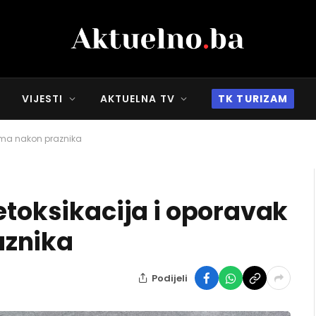
VIJESTI
AKTUELNA TV
TK TURIZAM
izma nakon praznika
etoksikacija i oporavak
aznika
Podijeli