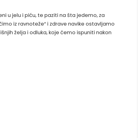
i u jelu i piću, te paziti na šta jedemo, za
očimo iz ravnoteže“ i zdrave navike ostavljamo
šnjih želja i odluka, koje ćemo ispuniti nakon