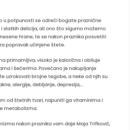
ko u potpunosti se odreći bogate praznične
h i slatkih delicija, ali ono što sigurno možemo
e unesene hrane, te se nakon praznika posvetiti
za popravak učinjene štete.
 primamljiva, visoko je kalorična i obiluje
 i šećerima. Povećano je nakupljanje
e uzrokovati brojne tegobe, a neke od njih su
kne, alergije, debljanje, depresija,…
zam od štetnih tvari, napuniti ga vitaminima i
nje metabolizma.
anizma nakon praznika vam daje Maja Trifković,