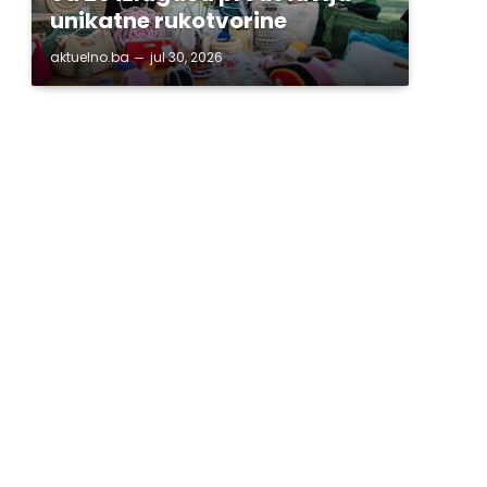
unikatne rukotvorine
aktuelno.ba
jul 30, 2026