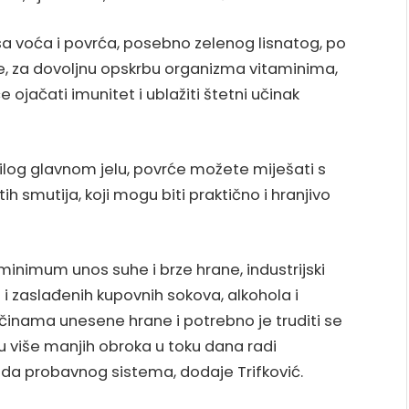
a voća i povrća, posebno zelenog lisnatog, po
e, za dovoljnu opskrbu organizma vitaminima,
 ojačati imunitet i ublažiti štetni učinak
ilog glavnom jelu, povrće možete miješati s
h smutija, koji mogu biti praktično i hranjivo
 minimum unos suhe i brze hrane, industrijski
 i zaslađenih kupovnih sokova, alkohola i
ličinama unesene hrane i potrebno je truditi se
u više manjih obroka u toku dana radi
da probavnog sistema, dodaje Trifković.