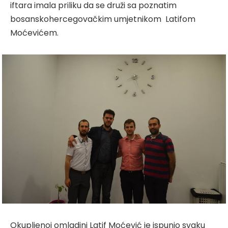
iftara imala priliku da se druži sa poznatim
bosanskohercegovačkim umjetnikom Latifom
Moćevićem.
Okupljenoj omladini Latif Moćević je ispunio svaku