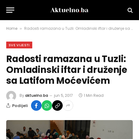
Home
Radosti ramazana u Tuzli: Omladinski iftar i druženje sa Latifom Moćevićem
»
SVE VIJESTI
Radosti ramazana u Tuzli:
Omladinski iftar i druženje
sa Latifom Moćevićem
By
aktuelno.ba
jun 5, 2017
1 Min Read
Podijeli