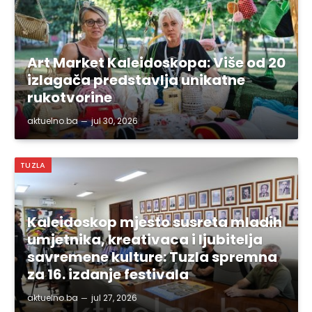
Art Market Kaleidoskopa: Više od 20
izlagača predstavlja unikatne
rukotvorine
aktuelno.ba
jul 30, 2026
TUZLA
Kaleidoskop mjesto susreta mladih
umjetnika, kreativaca i ljubitelja
savremene kulture: Tuzla spremna
za 16. izdanje festivala
aktuelno.ba
jul 27, 2026