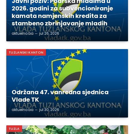
Javni poziv: Podrška mladima u
2026. godini za subvencioniranje
kamata namjenskih kredita za
stambeno zbrinjavanje mladih
aktuelno.ba
jul 26, 2026
TUZLANSKI KANTON
Održana 47. vanredna sjednica
Vlade TK
aktuelno.ba
jul 30, 2026
TUZLA