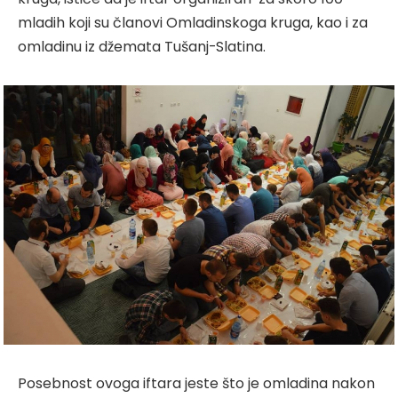
mladih koji su članovi Omladinskoga kruga, kao i za
omladinu iz džemata Tušanj-Slatina.
Posebnost ovoga iftara jeste što je omladina nakon