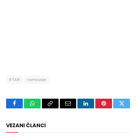
IFTAR
ramazan
Facebook
WhatsApp
Copy
Email
LinkedIn
Pinterest
Twitte
Link
VEZANI ČLANCI