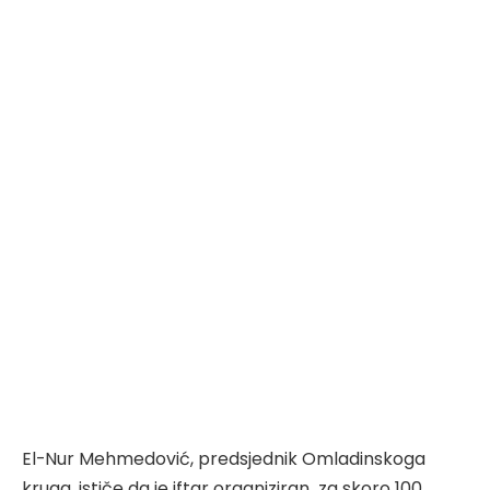
El-Nur Mehmedović, predsjednik Omladinskoga
kruga, ističe da je iftar organiziran za skoro 100