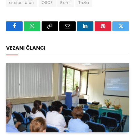
aksioni plan
OSCE
Romi
Tuzla
Facebook
WhatsApp
Copy
Email
LinkedIn
Pinterest
Twitte
Link
VEZANI ČLANCI