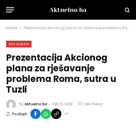
Home
Prezentacija Akcionog plana za rješavanje problema Roma, sutra u Tuzli
»
SVE VIJESTI
Prezentacija Akcionog
plana za rješavanje
problema Roma, sutra u
Tuzli
By
aktuelno.ba
feb 21, 2018
1 Min Read
Podijeli