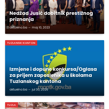
Nedžad Jusić dobitnik prestižnog
priznanja
aktuelno.ba
maj 10, 2023
TUZLANSKI KANTON
Izmjene i dopune konkursa/Oglasa
za prijem zaposlenika u školama
Tuzlanskog kantona
aktuelno.ba
jul 30, 2026
TUZLA