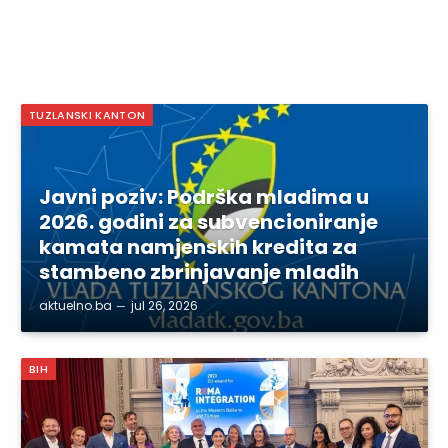
TUZLANSKI KANTON
Javni poziv: Podrška mladima u
2026. godini za subvencioniranje
kamata namjenskih kredita za
stambeno zbrinjavanje mladih
aktuelno.ba
jul 26, 2026
BIH