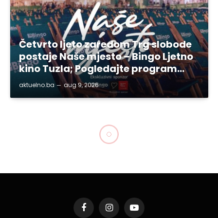
Četvrto ljeto zaredom Trg slobode
postaje Naše mjesto – Bingo Ljetno
kino Tuzla; Pogledajte program…
aktuelno.ba
aug 9, 2026
SVE VIJESTI
RTVTK obilježila 25.
godišnjicu od početka
emitovanja programa