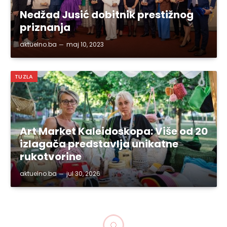
Nedžad Jusić dobitnik prestižnog
priznanja
aktuelno.ba
maj 10, 2023
TUZLA
Art Market Kaleidoskopa: Više od 20
izlagača predstavlja unikatne
rukotvorine
aktuelno.ba
jul 30, 2026