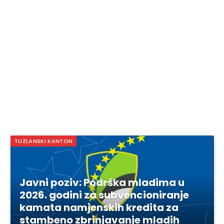
TUZLANSKI KANTON
Javni poziv: Podrška mladima u
2026. godini za subvencioniranje
kamata namjenskih kredita za
stambeno zbrinjavanje mladih