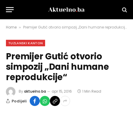
Home
Premijer Gutić otvorio simpozij „Dani humane reprodukcije“
»
TUZLANSKI KANTON
Premijer Gutić otvorio
simpozij „Dani humane
reprodukcije“
By
aktuelno.ba
apr 15, 2016
1 Min Read
Podijeli