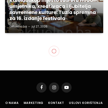
Kaleidoskop mjesto susreta mladih
umjetnika, kreativaca i ljubitelja
savremene kulture: Tuzla spremna
za 16. izdanje festivala
aktuelno.ba
jul 27, 2026
Facebook
Instagram
YouTube
O NAMA
MARKETING
KONTAKT
USLOVI KORIŠTENJA