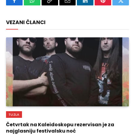
Facebook
WhatsApp
Copy
Email
LinkedIn
Pinterest
Twitte
Link
VEZANI ČLANCI
TUZLA
Četvrtak na Kaleidoskopu rezervisan je za
najglasniju festivalsku noć