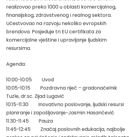
realizovao preko 1000 u oblasti komercijalnog,
finansijskog, zdravstvenog i realnog sektora.
Učestvovao na razvoju nekoliko evropskih
brendova. Posjeduje tri EU certifikata za
komercijalne vještine i upravljanje ljudskim
resursima.
Agenda:
10:00-10:05 Uvod
10:05-10:15 Pozdravna riječ – gradonačelnik
Tuzle, dr.sc. Zijad Lugavić
10:15-11:30 Inovativno poslovanje, ljudski resursi
planiranje i zapošljavanje-Jasmin Hasančević
11:30-11:45 Pauza
11:45-12:45 Značaj poslovnih edukacija, najbolje