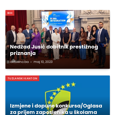
BIH
Nedžad Jusić dobitnik prestižnog
priznanja
aktuelno.ba
maj 10, 2023
TUZLANSKI KANTON
Izmjene i dopune konkursa/Oglasa
za prijem zaposlenika u školama