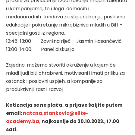
prakse za privlačenje i zadržavanje mladih talenata
u kompanijama, te uloga domaćih i
međunarodnih fondova za stipendiranje, poslovne
edukacije i pokretanje mikrobiznisa mladih u BiH –
specijalni gosti iz regiona.
12:45-13:00 Završna riječ – Jasmin Hasančević
13:00-14:00 Panel diskusija
Zajedno, možemo stvoriti okruženje u kojem će
mladi ljudi biti ohrabreni, motivisani i imati priliku za
ostanak i poslovni uspjeh, a kompanije za
produktivniji rast i razvoj.
Kotizacija se ne plaća, a prijave šaljite putem
email:
natasa.stankovic@elite-
academy.ba,
najkasnije do 30.10.2023., 17.00
sati.