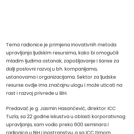
Tema radionice je primjena inovativnih metoda
upravljanja ljudskim resursima, kako bi omogućili
mladim ljudima ostanak, zapošljavanje i šanse za
dalji poslovni razvoj u bh. kompanijama,
ustanovama i organizacijama. Sektor za ljudske
resurse ovdje ima značajnu ulogu i može uticati na
rast i razvoj privrede u BiH.
Predavač je g. Jasmin Hasančević, direktor ICC
Tuzla, sa 22 godine iskustva u oblasti korporativnog
upravljanja, sam vodio preko 600 seminara i
radionica u BiH i inostranstvu, a sa ICC timom