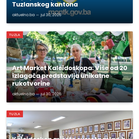
Tuzlanskog kantona
aktuelno.ba
jul 30, 2026
TUZLA
Art Market Kaleidoskopa: Više od 20
izlagača predstavlja unikatne
rukotvorine
aktuelno.ba
jul 30, 2026
TUZLA