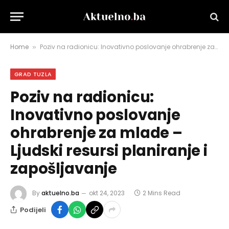
Home
Poziv na radionicu: Inovativno poslovanje ohrabrenje za mlade – Ljudski resursi planiranje i zapošljavanje
»
GRAD TUZLA
Poziv na radionicu:
Inovativno poslovanje
ohrabrenje za mlade –
Ljudski resursi planiranje i
zapošljavanje
By
aktuelno.ba
okt 24, 2023
2 Mins Read
Podijeli