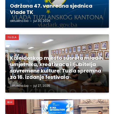
Održana 47. vanredna sjednica
Vlade TK
aktuelno.ba
jul 30, 2026
TUZLA
Kaleidoskop mjesto susreta mladih
umjetnika, kreativaca i ljubitelja
savremene kulture: Tuzla spremna
za 16. izdanje festivala
aktuelno.ba
jul 27, 2026
BIH