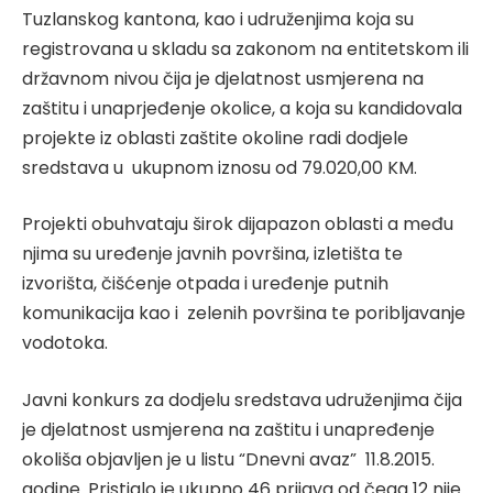
Tuzlanskog kantona, kao i udruženjima koja su
registrovana u skladu sa zakonom na entitetskom ili
državnom nivou čija je djelatnost usmjerena na
zaštitu i unaprjeđenje okolice, a koja su kandidovala
projekte iz oblasti zaštite okoline radi dodjele
sredstava u ukupnom iznosu od 79.020,00 KM.
Projekti obuhvataju širok dijapazon oblasti a među
njima su uređenje javnih površina, izletišta te
izvorišta, čišćenje otpada i uređenje putnih
komunikacija kao i zelenih površina te poribljavanje
vodotoka.
Javni konkurs za dodjelu sredstava udruženjima čija
je djelatnost usmjerena na zaštitu i unapređenje
okoliša objavljen je u listu “Dnevni avaz” 11.8.2015.
godine. Pristiglo je ukupno 46 prijava od čega 12 nije