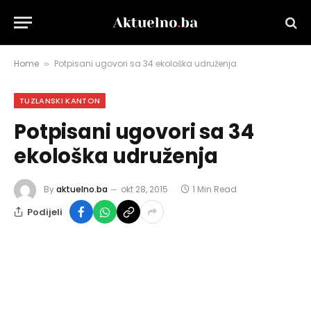
Home
Potpisani ugovori sa 34 ekološka udruženja
»
TUZLANSKI KANTON
Potpisani ugovori sa 34
ekološka udruženja
By
aktuelno.ba
okt 28, 2015
1 Min Read
Podijeli