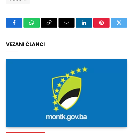
Facebook
WhatsApp
Copy
Email
LinkedIn
Pinterest
Twitte
Link
VEZANI ČLANCI