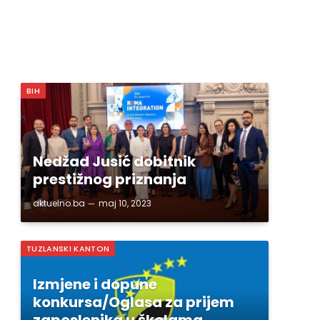
BIH
Nedžad Jusić dobitnik
prestižnog priznanja
aktuelno.ba
maj 10, 2023
TUZLANSKI KANTON
Izmjene i dopune
konkursa/Oglasa za prijem
zaposlenika u školama