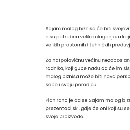
Sajam malog biznisa će biti svojevr
nisu potrebna velika ulaganja, a koj
velikih prostornih i tehničkih preduv
Za natpolovičnu većinu nezaposlanih
radnika, koji gube nadu da će im si
malog biznisa može biti nova perspe
sebe i svoju porodicu.
Planirano je da se Sajam malog bizni
prezentacijski, gdje će oni koji su s
svoje proizvode.