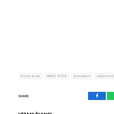
biznis tuzla
GRAD TUZLA
Izdvojeno
sajam biz
SHARE.
Faceboo