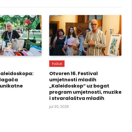
TUZLA
Kaleidoskopa:
Otvoren 16. Festival
izlagača
umjetnosti mladih
 unikatne
„Kaleidoskop“ uz bogat
program umjetnosti, muzike
i stvaralaštva mladih
jul 30, 2026