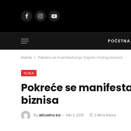
Facebook
Instagram
YouTube
POČETNA
Home
Pokreće se manifestacija Sajam malog biznisa
»
TUZLA
Pokreće se manifest
biznisa
By
aktuelno.ba
feb 2, 2015
2 Mins Read