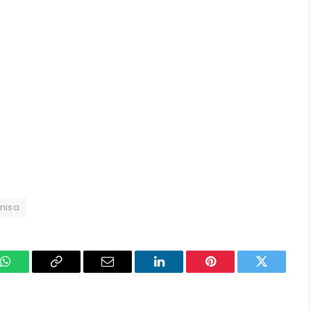
nisa
k
WhatsApp
Copy
Email
LinkedIn
Pinterest
Twitter
Link