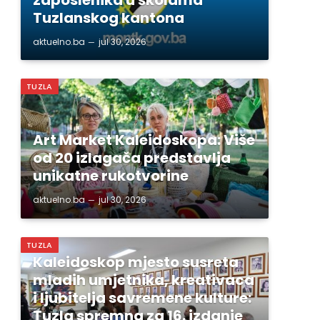
Tuzlanskog kantona
aktuelno.ba
jul 30, 2026
TUZLA
Art Market Kaleidoskopa: Više
od 20 izlagača predstavlja
unikatne rukotvorine
aktuelno.ba
jul 30, 2026
TUZLA
Kaleidoskop mjesto susreta
mladih umjetnika, kreativaca
i ljubitelja savremene kulture:
Tuzla spremna za 16. izdanje