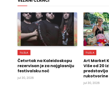
VEZANI ČLANCI
TUZLA
TUZLA
Četvrtak na Kaleidoskopu
Art Market 
rezervisan je za najglasniju
Više od 20 
festivalsku noć
predstavlja
rukotvorine
jul 30, 2026
jul 30, 2026