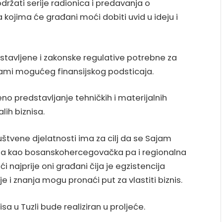
održati serije radionica i predavanja o
kojima će građani moći dobiti uvid u ideju i
stavljene i zakonske regulative potrebne za
grami mogućeg finansijskog podsticaja.
no predstavljanje tehničkih i materijalnih
lih biznisa.
uštvene djelatnosti ima za cilj da se Sajam
azvija kao bosanskohercegovačka pa i regionalna
ći najprije oni građani čija je egzistencija
je i znanja mogu pronaći put za vlastiti biznis.
sa u Tuzli bude realiziran u proljeće.