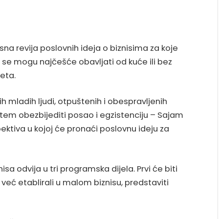
sna revija poslovnih ideja o biznisima za koje
i se mogu najčešće obavljati od kuće ili bez
jeta.
 mladih ljudi, otpuštenih i obespravljenih
stem obezbijediti posao i egzistenciju – Sajam
ktiva u kojoj će pronaći poslovnu ideju za
sa odvija u tri programska dijela. Prvi će biti
e već etablirali u malom biznisu, predstaviti