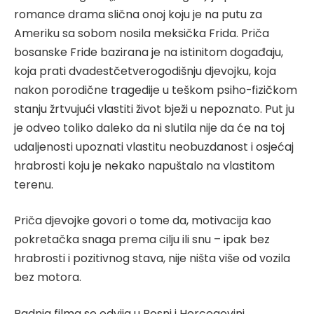
romance drama slična onoj koju je na putu za
Ameriku sa sobom nosila meksička Frida. Priča
bosanske Fride bazirana je na istinitom događaju,
koja prati dvadestčetverogodišnju djevojku, koja
nakon porodične tragedije u teškom psiho-fizičkom
stanju žrtvujući vlastiti život bježi u nepoznato. Put ju
je odveo toliko daleko da ni slutila nije da će na toj
udaljenosti upoznati vlastitu neobuzdanost i osjećaj
hrabrosti koju je nekako napuštalo na vlastitom
terenu.
Priča djevojke govori o tome da, motivacija kao
pokretačka snaga prema cilju ili snu – ipak bez
hrabrosti i pozitivnog stava, nije ništa više od vozila
bez motora.
Radnja filma se odvija u Bosni i Hercegovini,