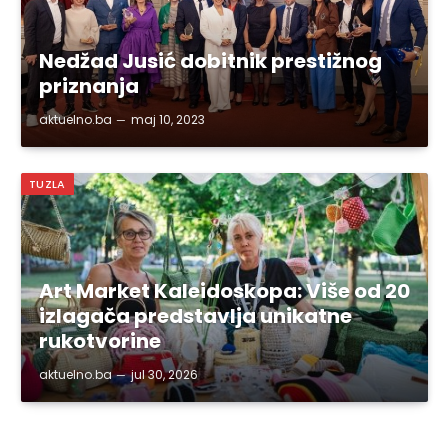
Nedžad Jusić dobitnik prestižnog
priznanja
aktuelno.ba
maj 10, 2023
TUZLA
Art Market Kaleidoskopa: Više od 20
izlagača predstavlja unikatne
rukotvorine
aktuelno.ba
jul 30, 2026