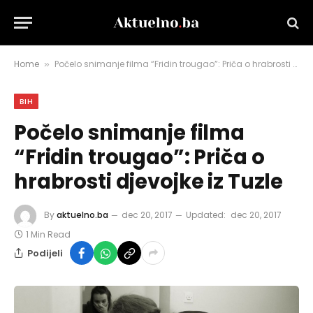
Home
Počelo snimanje filma “Fridin trougao”: Priča o hrabrosti djevojke iz Tuzle
»
BIH
Počelo snimanje filma
“Fridin trougao”: Priča o
hrabrosti djevojke iz Tuzle
By
aktuelno.ba
dec 20, 2017
Updated:
dec 20, 2017
1 Min Read
Podijeli