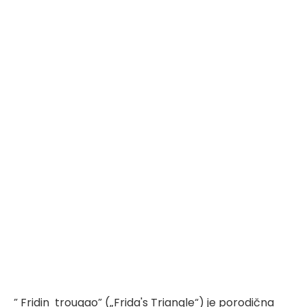
” Fridin trougao” („Frida's Triangle“) je porodična