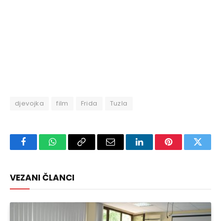
djevojka
film
Frida
Tuzla
Facebook
WhatsApp
Copy
Email
LinkedIn
Pinterest
Twitte
Link
VEZANI ČLANCI