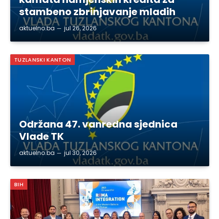
stambeno zbrinjavanje mladih
aktuelno.ba
jul 26, 2026
TUZLANSKI KANTON
Održana 47. vanredna sjednica
Vlade TK
aktuelno.ba
jul 30, 2026
BIH