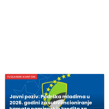
TUZLANSKI KANTON
Javni poziv: Podrška mladima u
2026. godini za subvencioniranje
kamata namjenskih kredita za