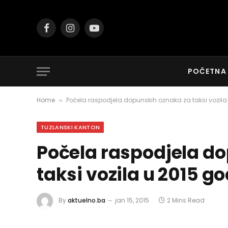
Facebook
Instagram
YouTube
POČETNA
Home
Počela raspodjela dopunskih oznaka za taksi vozila
»
TUZLANSKI KANTON
Počela raspodjela d
taksi vozila u 2015 go
By
aktuelno.ba
jan 15, 2015
2 Mins Read