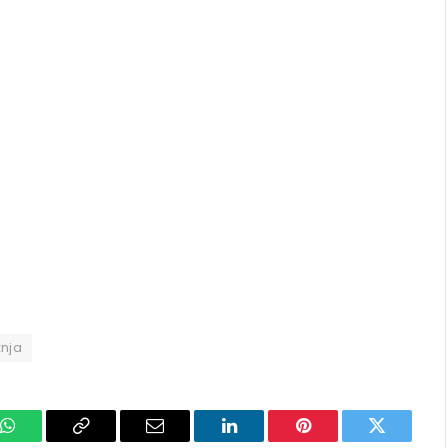
žnja
k
WhatsApp
Copy
Email
LinkedIn
Pinterest
Twitter