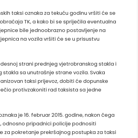
nskih taksi oznaka za tekuću godinu vršiti će se
obraćaja TK, a kako bi se spriječila eventualna
ljepnice bile jednoobrazno postavljenje na
jepnica na vozila vršiti će se u prisustvu
desnoj strani prednjeg vjetrobranskog stakla i
g stakla sa unutrašnje strane vozila. Svaka
anizovan taksi prijevoz, dobiti će dopunske
ječio protivzakoniti rad taksista sa jedne
h oznaka je 16. februar 2015. godine, nakon čega
, odnosno pripadnici policije podnositi
e za pokretanje prekršajnog postupka za taksi