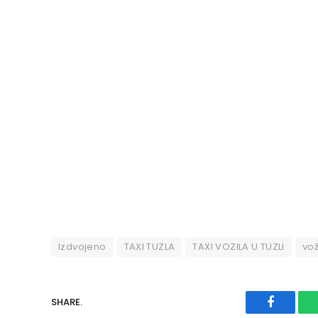
Izdvojeno
TAXI TUZLA
TAXI VOZILA U TUZLI
vo
SHARE.
Faceboo