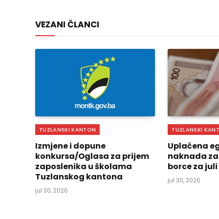
VEZANI ČLANCI
TUZLANSKI KANTON
TUZLANSKI KAN
Izmjene i dopune
Uplaćena eg
konkursa/Oglasa za prijem
naknada za
zaposlenika u školama
borce za jul
Tuzlanskog kantona
jul 30, 2026
jul 30, 2026