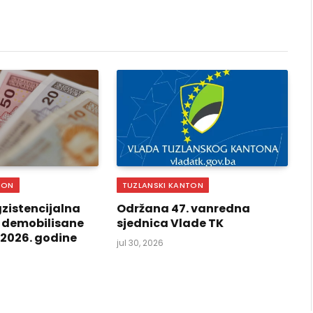
Link
TON
TUZLANSKI KANTON
zistencijalna
Održana 47. vanredna
 demobilisane
sjednica Vlade TK
i 2026. godine
jul 30, 2026