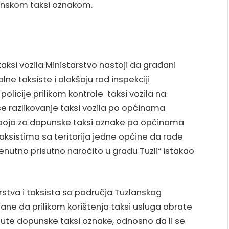
punskom taksi oznakom.
aksi vozila Ministarstvo nastoji da građani
lne taksiste i olakšaju rad inspekciji
licije prilikom kontrole taksi vozila na
 razlikovanje taksi vozila po općinama
h boja za dopunske taksi oznake po općinama
ksistima sa teritorija jedne općine da rade
trenutno prisutno naročito u gradu Tuzli“ istakao
rstva i taksista sa područja Tuzlanskog
ane da prilikom korištenja taksi usluga obrate
knute dopunske taksi oznake, odnosno da li se