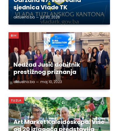
sjednica Vlade TK
aktuelno.ba
jul 30, 2026
BIH
Nedžad Jusić dobitnik
prestižnog priznanja
aktuelno.ba
maj 10, 2023
TUZLA
Art Market Kaleidoskopa: Više
od 20 izlagača predstavlja