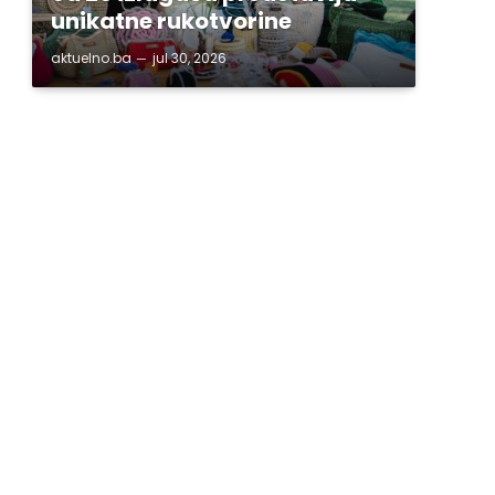
unikatne rukotvorine
aktuelno.ba
jul 30, 2026