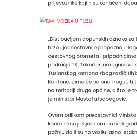
prijevoznike koji nisu označeni do
„Distibucijom dopunskih oznaka za t
brže i jednostavnije prepoznaju lega
cestovnog prometa i pripadnicima po
području TK. Također, omogućava se
Tuzlanskog kantona zbog različiti
Kantona, čime će se onemogućiti ta
na teritoriji druge općine, a što je 
je ministar Mustafa Isabegović.
Ovom prilikom predstavnici Minista
kantona su još jednom pozvali građ
pažnju da li su na vozilu jasno ista