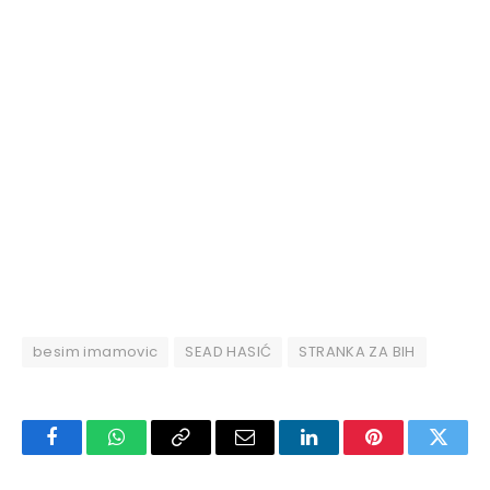
besim imamovic
SEAD HASIĆ
STRANKA ZA BIH
Facebook
WhatsApp
Copy
Email
LinkedIn
Pinterest
Twitte
Link