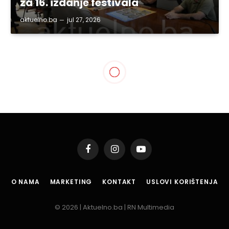
za 16. izdanje festivala
aktuelno.ba
jul 27, 2026
Facebook
Instagram
YouTube
O NAMA
MARKETING
KONTAKT
USLOVI KORIŠTENJA
© 2026 | Aktuelno.ba | RN Multimedia