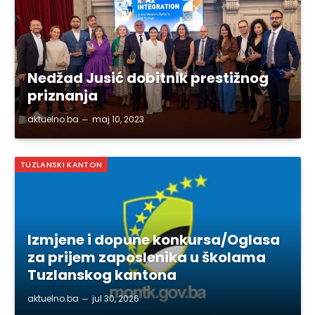
Nedžad Jusić dobitnik prestižnog
priznanja
aktuelno.ba
maj 10, 2023
TUZLANSKI KANTON
Izmjene i dopune konkursa/Oglasa
za prijem zaposlenika u školama
Tuzlanskog kantona
aktuelno.ba
jul 30, 2026