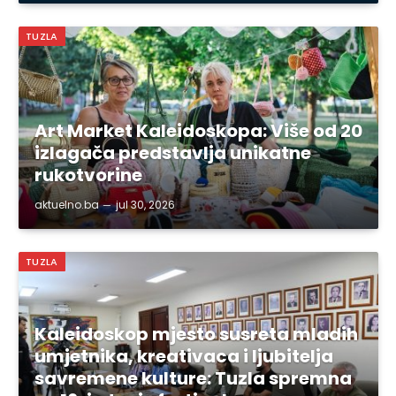
TUZLA
Art Market Kaleidoskopa: Više od 20
izlagača predstavlja unikatne
rukotvorine
aktuelno.ba
jul 30, 2026
TUZLA
Kaleidoskop mjesto susreta mladih
umjetnika, kreativaca i ljubitelja
savremene kulture: Tuzla spremna