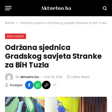
Home
Održana sjednica Gradskog savjeta Stranke za BiH Tuzla
»
SVE VIJESTI
Održana sjednica
Gradskog savjeta Stranke
za BiH Tuzla
By
aktuelno.ba
mar 23, 2018
2 Mins Read
Podijeli