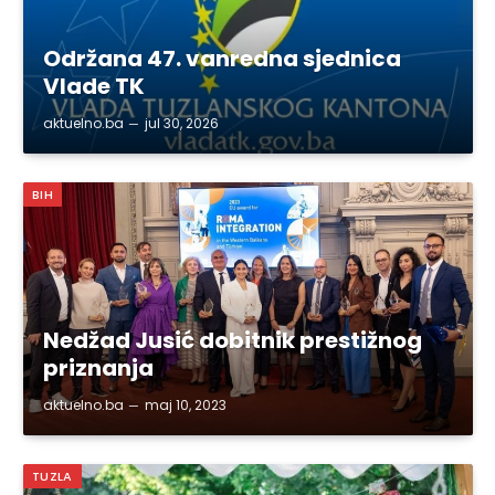
Održana 47. vanredna sjednica
Vlade TK
aktuelno.ba
jul 30, 2026
BIH
Nedžad Jusić dobitnik prestižnog
priznanja
aktuelno.ba
maj 10, 2023
TUZLA