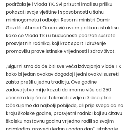
podržala je i Vlada TK. Svi prisutni imali su priliku
pokazati svoje vještine i sposobnosti u šahu,
mininogometu i odbojci. Resorni ministri Damir
Gazdić i Ahmed Omerović ovom prilikom istakli su
kako će Vlada TK i u budućnosti podržati susrete
prosvjetnih radnika, koji kroz sport i druženje
promovišu prave istinske vrijednosti i zdrav život.
„Sigurni smo da će biti sve veća izdvajanja Vlade TK
kako bi jedan ovakav događaj i jedni ovakvi susreti
zaista prešli u jednu tradiciju. Ove godine
zadovoljstvo mi je kazati da imamo više od 250
učesnika koji će se takmičiti ovdje u 3 discipline.
Očekujemo da najbolji pobijede, ali prije svega da na
kraju školske godine, prosvjetni radnici koji su čitavu
školsku nastavnu godinu vrijedno radili sa svojim
najmlađim, provedu jedan ugodan dan“, istakao je