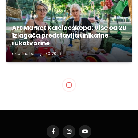
Art Market Kaleidoskopa: Više od 20
izlagača predstavlja unikatne
rukotvorine
aktuelno.ba
jul 30, 2026
Facebook
Instagram
YouTube