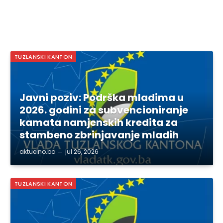
TUZLANSKI KANTON
Javni poziv: Podrška mladima u
2026. godini za subvencioniranje
kamata namjenskih kredita za
stambeno zbrinjavanje mladih
aktuelno.ba
jul 26, 2026
TUZLANSKI KANTON