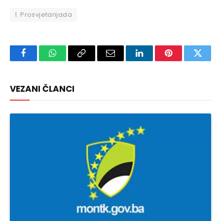
1. Prosvjetarijada
Facebook
WhatsApp
Copy
Email
LinkedIn
Pinterest
Twitte
Link
VEZANI ČLANCI