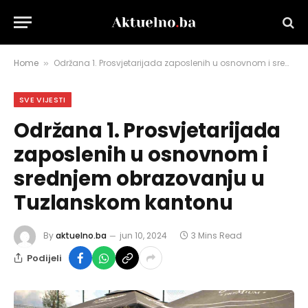
Home
Održana 1. Prosvjetarijada zaposlenih u osnovnom i srednjem obrazovanju u Tuzlanskom kantonu
»
SVE VIJESTI
Održana 1. Prosvjetarijada
zaposlenih u osnovnom i
srednjem obrazovanju u
Tuzlanskom kantonu
By
aktuelno.ba
jun 10, 2024
3 Mins Read
Podijeli