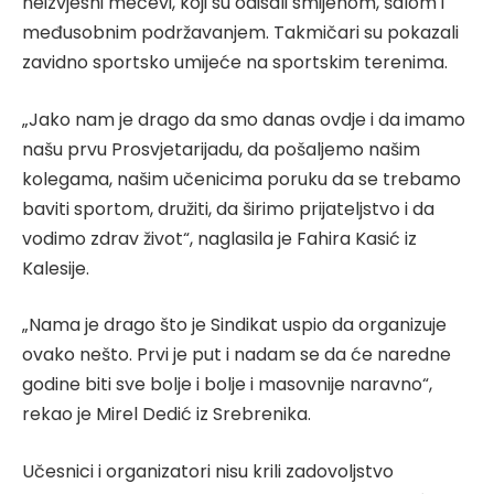
neizvjesni mečevi, koji su odisali smijehom, šalom i
međusobnim podržavanjem. Takmičari su pokazali
zavidno sportsko umijeće na sportskim terenima.
„Jako nam je drago da smo danas ovdje i da imamo
našu prvu Prosvjetarijadu, da pošaljemo našim
kolegama, našim učenicima poruku da se trebamo
baviti sportom, družiti, da širimo prijateljstvo i da
vodimo zdrav život“, naglasila je Fahira Kasić iz
Kalesije.
„Nama je drago što je Sindikat uspio da organizuje
ovako nešto. Prvi je put i nadam se da će naredne
godine biti sve bolje i bolje i masovnije naravno“,
rekao je Mirel Dedić iz Srebrenika.
Učesnici i organizatori nisu krili zadovoljstvo