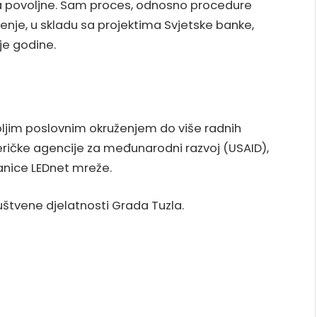
oma povoljne. Sam proces, odnosno procedure
enje, u skladu sa projektima Svjetske banke,
ije godine.
Boljim poslovnim okruženjem do više radnih
ričke agencije za međunarodni razvoj (USAID),
lanice LEDnet mreže.
ruštvene djelatnosti Grada Tuzla.