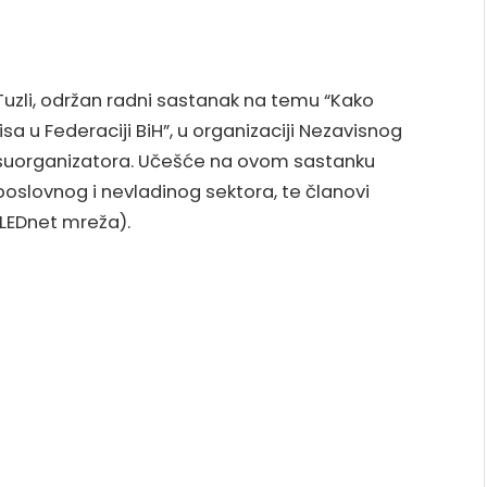
Tuzli, održan radni sastanak na temu “Kako
isa u Federaciji BiH”, u organizaciji Nezavisnog
o suorganizatora. Učešće na ovom sastanku
 poslovnog i nevladinog sektora, te članovi
(LEDnet mreža).