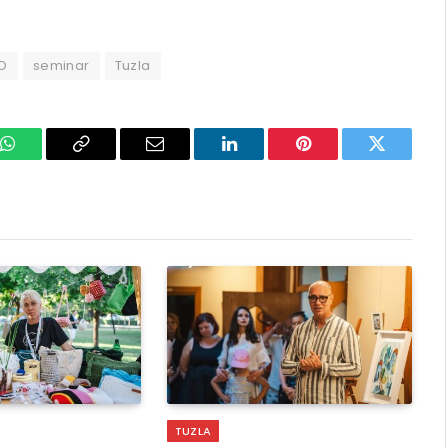
O
seminar
Tuzla
k
WhatsApp
Copy
Email
LinkedIn
Pinterest
Twitter
Link
TUZLA