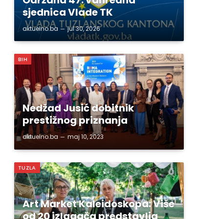
sjednica Vlade TK
aktuelno.ba
jul 30, 2026
BIH
Nedžad Jusić dobitnik
prestižnog priznanja
aktuelno.ba
maj 10, 2023
TUZLA
Art Market Kaleidoskopa: Više
od 20 izlagača predstavlja