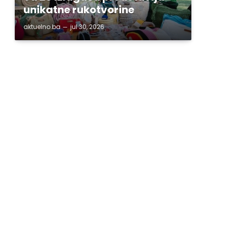
unikatne rukotvorine
aktuelno.ba
jul 30, 2026