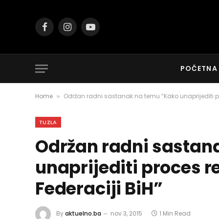
Facebook
Instagram
YouTube
POČETNA
Home
Održan radni sastanak na temu “Kako unaprijediti pro
»
TUZLA
Održan radni sastan
unaprijediti proces re
Federaciji BiH”
By
aktuelno.ba
nov 3, 2015
1 Min Read