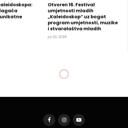
Kaleidoskopa:
Otvoren 16. Festival
izlagača
umjetnosti mladih
 unikatne
„Kaleidoskop“ uz bogat
program umjetnosti, muzike
i stvaralaštva mladih
jul 30, 2026
da Tuzla domačin
ređenju procesa