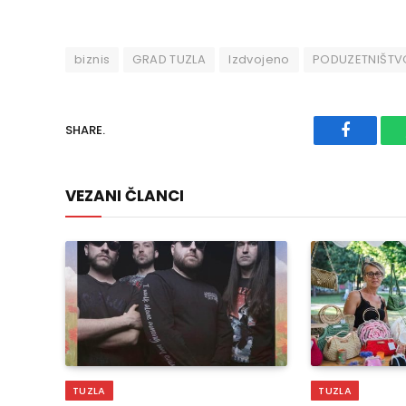
biznis
GRAD TUZLA
Izdvojeno
PODUZETNIŠTV
SHARE.
Faceboo
VEZANI ČLANCI
TUZLA
TUZLA