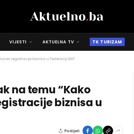
VIJESTI
AKTUELNA TV
TK TURIZAM
ces registracije biznisa u Federaciji BiH”
ak na temu “Kako
gistracije biznisa u
Podijeli