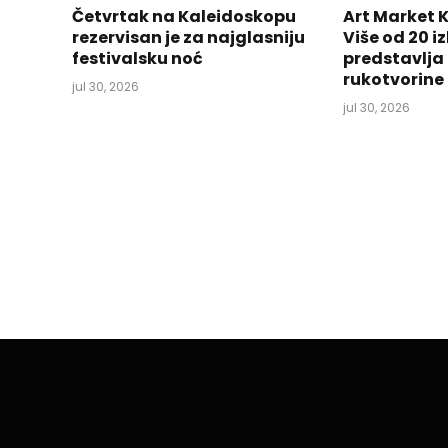
Četvrtak na Kaleidoskopu
Art Market 
rezervisan je za najglasniju
Više od 20 
festivalsku noć
predstavlja
rukotvorine
jul 30, 2026
jul 30, 2026
TUZLA
Gradska uprava Gra
Savjetovanja o unap
registracije biznisa