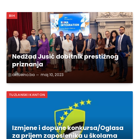
BIH
Nedžad Jusić dobitnik prestižnog
priznanja
aktuelno.ba
maj 10, 2023
TUZLANSKI KANTON
Izmjene i dopune konkursa/Oglasa
za prijem zaposlenika u školama