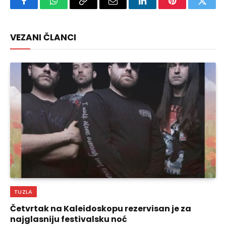
Facebook
WhatsApp
Copy
Email
LinkedIn
Pinterest
Twitte
Link
VEZANI ČLANCI
TUZLA
Četvrtak na Kaleidoskopu rezervisan je za
najglasniju festivalsku noć