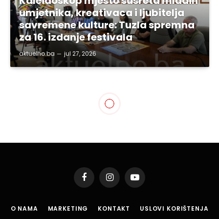
Kaleidoskop mjesto susreta mladih
umjetnika, kreativaca i ljubitelja
savremene kulture: Tuzla spremna
za 16. izdanje festivala
aktuelno.ba
jul 27, 2026
TUZLA
Sanacija dijela ulice Zmaja
od Bosne u MZ Kula
By
aktuelno.ba
dec 2, 2015
1 Min Read
Podijeli