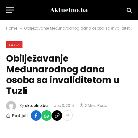
Home
Obilježavanje Međunarodnog dana osoba sa invaliditetom u Tuzli
»
TUZLA
Obilježavanje
Međunarodnog dana
osoba sa invaliditetom u
Tuzli
By
aktuelno.ba
dec 3, 2015
2 Mins Read
Podijeli