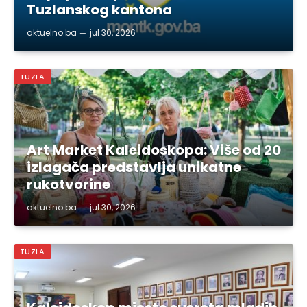
Tuzlanskog kantona
aktuelno.ba
jul 30, 2026
TUZLA
Art Market Kaleidoskopa: Više od 20
izlagača predstavlja unikatne
rukotvorine
aktuelno.ba
jul 30, 2026
TUZLA