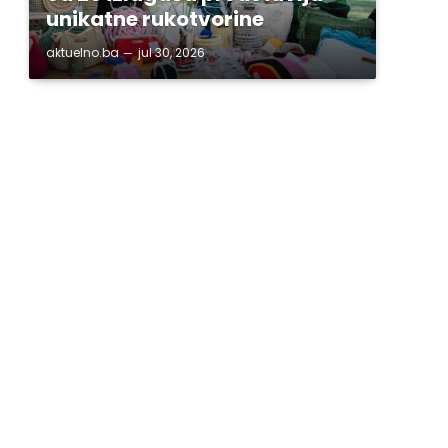
unikatne rukotvorine
aktuelno.ba
jul 30, 2026