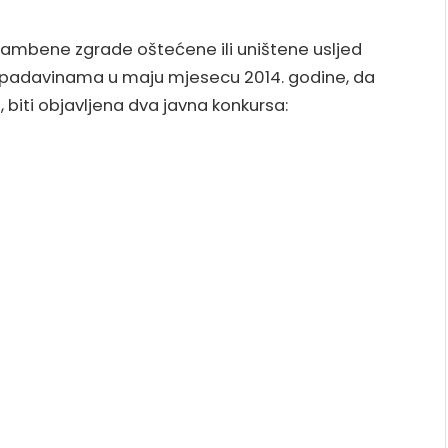
stambene zgrade oštećene ili uništene usljed
m padavinama u maju mjesecu 2014. godine, da
 biti objavljena dva javna konkursa: