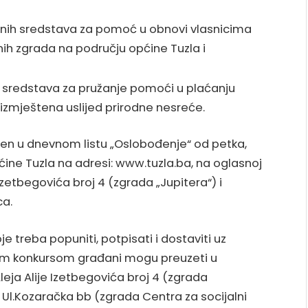
anih sredstava za pomoć u obnovi vlasnicima
nih zgrada na području općine Tuzla i
h sredstava za pružanje pomoći u plaćanju
 izmještena uslijed prirodne nesreće.
ljen u dnevnom listu „Oslobođenje“ od petka,
pćine Tuzla na adresi: www.tuzla.ba, na oglasnoj
e Izetbegovića broj 4 (zgrada „Jupitera“) i
ca.
je treba popuniti, potpisati i dostaviti uz
im konkursom građani mogu preuzeti u
Aleja Alije Izetbegovića broj 4 (zgrada
a, Ul.Kozaračka bb (zgrada Centra za socijalni