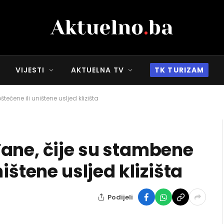
VIJESTI
AKTUELNA TV
TK TURIZAM
ćene ili uništene usljed klizišta
ane, čije su stambene
ištene usljed klizišta
Podijeli