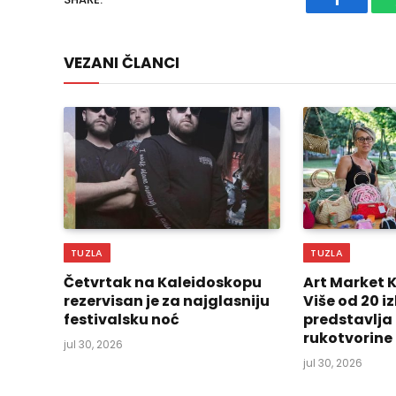
Faceboo
VEZANI ČLANCI
TUZLA
TUZLA
Četvrtak na Kaleidoskopu
Art Market 
rezervisan je za najglasniju
Više od 20 
festivalsku noć
predstavlja
rukotvorine
jul 30, 2026
jul 30, 2026