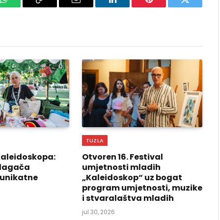
k
WhatsApp
Copy
Email
LinkedIn
Pinterest
Twitter
Link
TUZLA
Kaleidoskopa:
Otvoren 16. Festival
izlagača
umjetnosti mladih
 unikatne
„Kaleidoskop“ uz bogat
program umjetnosti, muzike
i stvaralaštva mladih
jul 30, 2026