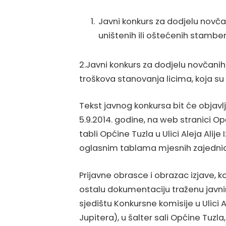
Javni konkurs za dodjelu novč
uništenih ili oštećenih stambe
2.Javni konkurs za dodjelu novčani
troškova stanovanja licima, koja su
Tekst javnog konkursa bit će objav
5.9.2014. godine, na web stranici O
tabli Općine Tuzla u Ulici Aleja Alij
oglasnim tablama mjesnih zajedni
Prijavne obrasce i obrazac izjave, ko
ostalu dokumentaciju traženu javn
sjedištu Konkursne komisije u Ulici 
Jupitera), u šalter sali Općine Tuzl