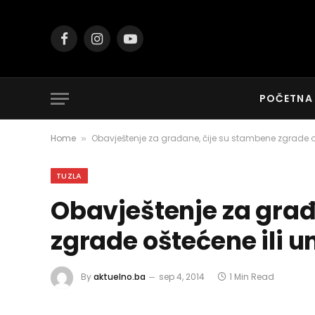
Facebook
Instagram
YouTube
POČETNA
Home
Obavještenje za građane, čije su stambene zgrade ošte
»
TUZLA
Obavještenje za građ
zgrade oštećene ili un
By
aktuelno.ba
sep 4, 2014
1 Min Read