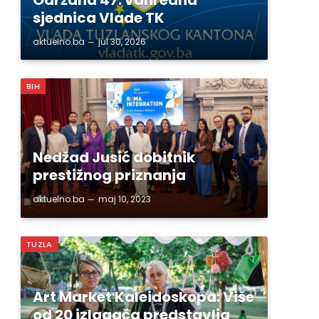
sjednica Vlade TK
aktuelno.ba
jul 30, 2026
BIH
Nedžad Jusić dobitnik
prestižnog priznanja
aktuelno.ba
maj 10, 2023
TUZLA
Art Market Kaleidoskopa: Više
od 20 izlagača predstavlja