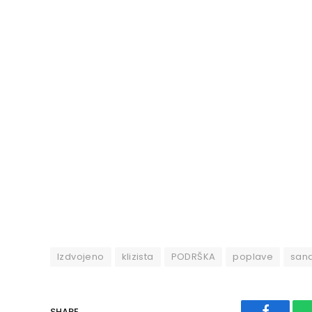
Izdvojeno
klizista
PODRŠKA
poplave
sana
SHARE.