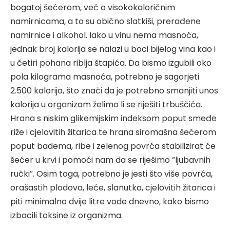
bogatoj šećerom, već o visokokaloričnim
namirnicama, a to su obično slatkiši, prerađene
namirnice i alkohol. Iako u vinu nema masnoća,
jednak broj kalorija se nalazi u boci bijelog vina kao i
u četiri pohana riblja štapića. Da bismo izgubili oko
pola kilograma masnoća, potrebno je sagorjeti
2.500 kalorija, što znači da je potrebno smanjiti unos
kalorija u organizam želimo li se riješiti trbuščića.
Hrana s niskim glikemijskim indeksom poput smeđe
riže i cjelovitih žitarica te hrana siromašna šećerom
poput badema, ribe i zelenog povrća stabilizirat će
šećer u krvi i pomoći nam da se riješimo “ljubavnih
ručki”. Osim toga, potrebno je jesti što više povrća,
orašastih plodova, leće, slanutka, cjelovitih žitarica i
piti minimalno dvije litre vode dnevno, kako bismo
izbacili toksine iz organizma.