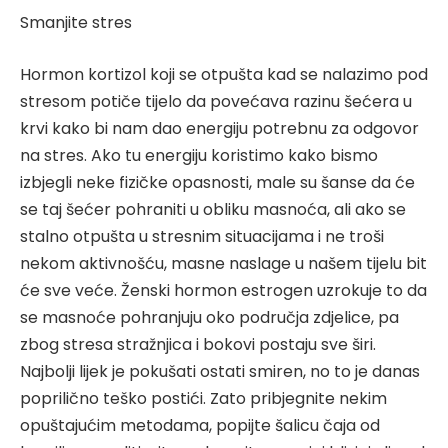
Smanjite stres
Hormon kortizol koji se otpušta kad se nalazimo pod
stresom potiče tijelo da povećava razinu šećera u
krvi kako bi nam dao energiju potrebnu za odgovor
na stres. Ako tu energiju koristimo kako bismo
izbjegli neke fizičke opasnosti, male su šanse da će
se taj šećer pohraniti u obliku masnoća, ali ako se
stalno otpušta u stresnim situacijama i ne troši
nekom aktivnošću, masne naslage u našem tijelu bit
će sve veće. Ženski hormon estrogen uzrokuje to da
se masnoće pohranjuju oko područja zdjelice, pa
zbog stresa stražnjica i bokovi postaju sve širi.
Najbolji lijek je pokušati ostati smiren, no to je danas
poprilično teško postići. Zato pribjegnite nekim
opuštajućim metodama, popijte šalicu čaja od