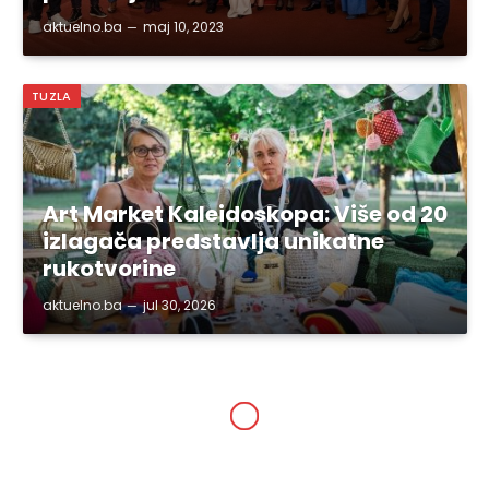
aktuelno.ba
maj 10, 2023
TUZLA
Art Market Kaleidoskopa: Više od 20
izlagača predstavlja unikatne
rukotvorine
aktuelno.ba
jul 30, 2026