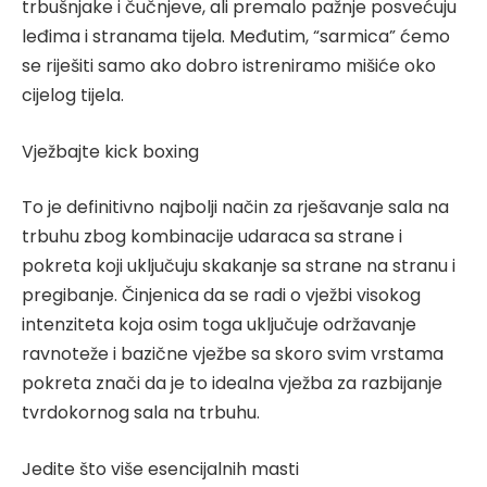
trbušnjake i čučnjeve, ali premalo pažnje posvećuju
leđima i stranama tijela. Međutim, “sarmica” ćemo
se riješiti samo ako dobro istreniramo mišiće oko
cijelog tijela.
Vježbajte kick boxing
To je definitivno najbolji način za rješavanje sala na
trbuhu zbog kombinacije udaraca sa strane i
pokreta koji uključuju skakanje sa strane na stranu i
pregibanje. Činjenica da se radi o vježbi visokog
intenziteta koja osim toga uključuje održavanje
ravnoteže i bazične vježbe sa skoro svim vrstama
pokreta znači da je to idealna vježba za razbijanje
tvrdokornog sala na trbuhu.
Jedite što više esencijalnih masti