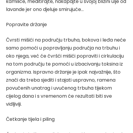
kamilice, meditirajte, nakapajte u svojoj blizini ulje od
lavande jer ono djeluje smirujuće…
Popravite držanje
Čvrsti mišići na području trbuha, bokova i leđa neće
samo pomoći u popravljanju područja na trbuhu i
oko njega, već će čvršći mišići popraviti i cirkulaciju
na tom području te pomoći u izbacivanju toksina iz
organizma. Ispravno držanje je ipak najvažnije, što
znači da treba sjediti i stajati uspravno, ramena
povučenih unatrag i uvučenog trbuha tijekom
cijelog dana i s vremenom će rezultati biti sve
vidljiviji.
Četkanje tijela i piling