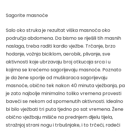
Sagorite masnoće
Salo oko struka je rezultat viška masnoća oko
područja abdomena. Da bismo se riješili tih masnih
naslaga, treba raditi kardio vježbe. Trčanje, brzo
hodanje, vožnja biciklom, aerobik, plivanje, sve
aktivnosti koje ubrzavaju broj otkucaja srca i u
kojima se krećemo sagorijevaju masnoće. Poznato
je da žene sporije od muškaraca sagorijevaju
masnoće, obično tek nakon 40 minuta vježbanja, pa
je zato najbolje minimalno toliko vremena provesti
baveći se nekom od spomenutih aktivnosti. Idealno
bi bilo vježbati tri puta tjedno po sat vremena. Žene
obično vježbaju mišiće na prednjem dijelu tijela,
stražnjoj strani nogu i trbušnjake, i to trčeći, radeći