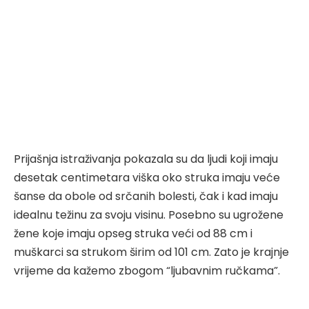
Prijašnja istraživanja pokazala su da ljudi koji imaju
desetak centimetara viška oko struka imaju veće
šanse da obole od srčanih bolesti, čak i kad imaju
idealnu težinu za svoju visinu. Posebno su ugrožene
žene koje imaju opseg struka veći od 88 cm i
muškarci sa strukom širim od 101 cm. Zato je krajnje
vrijeme da kažemo zbogom “ljubavnim ručkama”.