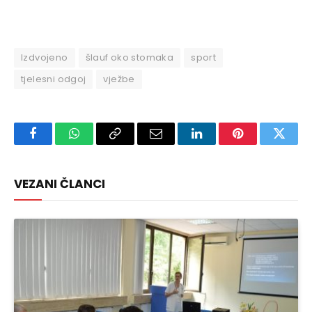
Izdvojeno
šlauf oko stomaka
sport
tjelesni odgoj
vježbe
Facebook
WhatsApp
Copy
Email
LinkedIn
Pinterest
Twitte
Link
VEZANI ČLANCI