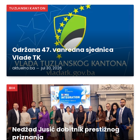
TUZLANSKI KANTON
Održana 47. vanredna sjednica
Vlade TK
aktuelno.ba
jul 30, 2026
BIH
Nedžad Jusić dobitnik prestižnog
priznanja