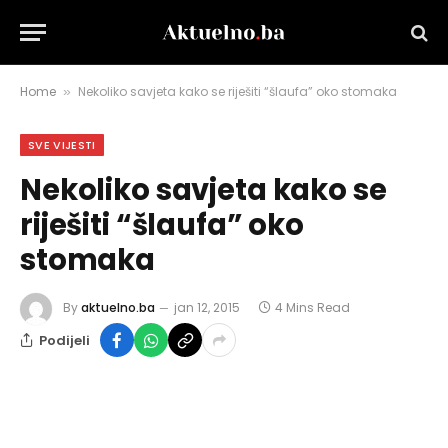
Home
Nekoliko savjeta kako se riješiti “šlaufa” oko stomaka
»
SVE VIJESTI
Nekoliko savjeta kako se
riješiti “šlaufa” oko
stomaka
By
aktuelno.ba
jan 12, 2015
4 Mins Read
Podijeli