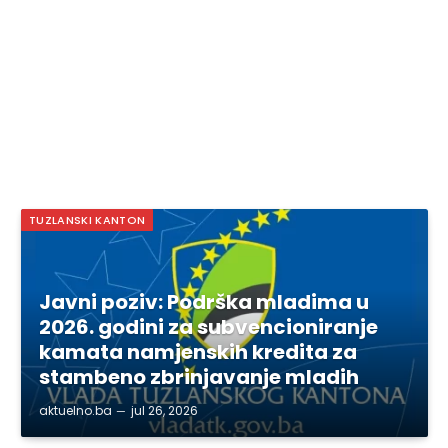
TUZLANSKI KANTON
Javni poziv: Podrška mladima u
2026. godini za subvencioniranje
kamata namjenskih kredita za
stambeno zbrinjavanje mladih
aktuelno.ba
jul 26, 2026