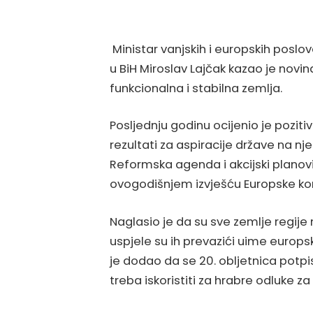
Ministar vanjskih i europskih poslov
u BiH Miroslav Lajčak kazao je novi
funkcionalna i stabilna zemlja.
Posljednju godinu ocijenio je poziti
rezultati za aspiracije države na nj
Reformska agenda i akcijski planovi
ovogodišnjem izvješću Europske kom
Naglasio je da su sve zemlje regije
uspjele su ih prevazići uime europsk
je dodao da se 20. obljetnica pot
treba iskoristiti za hrabre odluke z