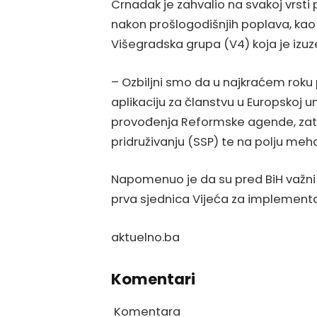
Crnadak je zahvalio na svakoj vrsti
nakon prošlogodišnjih poplava, kao i
Višegradska grupa (V4) koja je izuz
– Ozbiljni smo da u najkraćem roku
aplikaciju za članstvu u Europskoj u
provođenja Reformske agende, zatim
pridruživanju (SSP) te na polju meh
Napomenuo je da su pred BiH važni 
prva sjednica Vijeća za implementac
aktuelno.ba
Komentari
Komentara