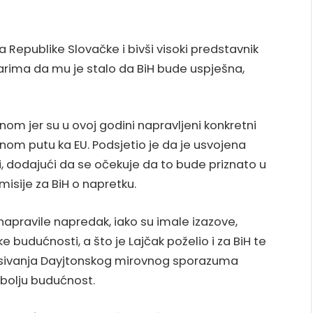
a Republike Slovačke i bivši visoki predstavnik
narima da mu je stalo da BiH bude uspješna,
vnom jer su u ovoj godini napravljeni konkretni
enom putu ka EU. Podsjetio je da je usvojena
, dodajući da se očekuje da to bude priznato u
isije za BiH o napretku.
 napravile napredak, iako su imale izazove,
e budućnosti, a što je Lajčak poželio i za BiH te
pisivanja Dayjtonskog mirovnog sporazuma
a bolju budućnost.