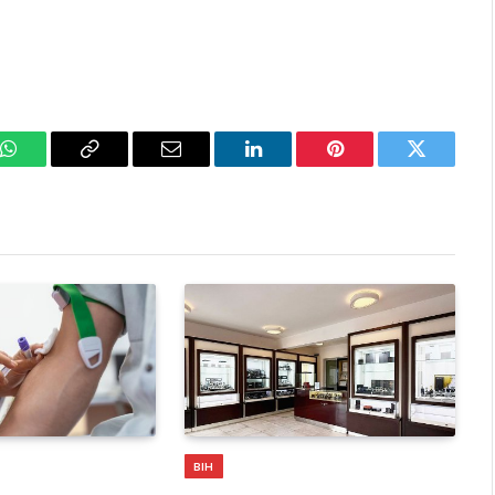
k
WhatsApp
Copy
Email
LinkedIn
Pinterest
Twitter
Link
BIH