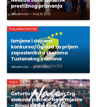
prestižnog priznanja
aktuelno.ba
maj 10, 2023
TUZLANSKI KANTON
Izmjene i dopune
konkursa/Oglasa za prijem
zaposlenika u školama
Tuzlanskog kantona
aktuelno.ba
jul 30, 2026
TUZLA
Četvrto ljeto zaredom Trg
slobode postaje Naše mjesto
– Bingo Ljetno kino Tuzla;