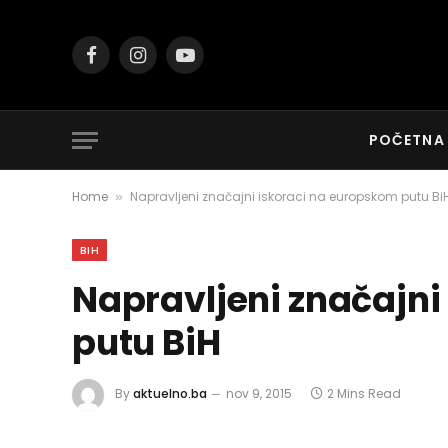
Facebook
Instagram
YouTube
POČETNA
Home
Napravljeni značajni iskoraci na europskom putu Bi
»
BIH
Napravljeni značajni
putu BiH
By
aktuelno.ba
nov 9, 2015
2 Mins Read