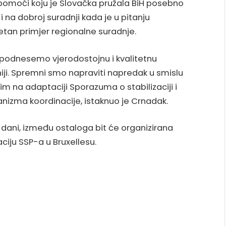
 pomoći koju je Slovačka pružala BiH posebno
 na dobroj suradnji kada je u pitanju
etan primjer regionalne suradnje.
 podnesemo vjerodostojnu i kvalitetnu
niji. Spremni smo napraviti napredak u smislu
 na adaptaciji Sporazuma o stabilizaciji i
anizma koordinacije, istaknuo je Crnadak.
dani, između ostaloga bit će organizirana
iju SSP-a u Bruxellesu.