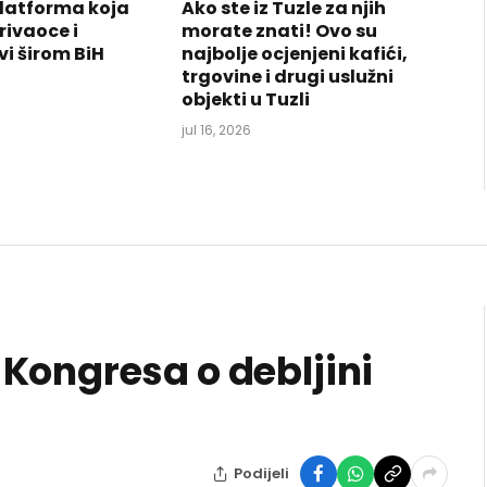
latforma koja
Ako ste iz Tuzle za njih
rivaoce i
morate znati! Ovo su
vi širom BiH
najbolje ocjenjeni kafići,
trgovine i drugi uslužni
objekti u Tuzli
jul 16, 2026
Kongresa o debljini
Podijeli