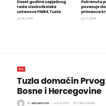
Deset godina uspješnog
Pokrenuta p
rada visokoškolske
povezuje da
ustanove FINRA Tuzla
primaoce kr
jul 24, 2026
jul 17, 2026
BIH
Tuzla domaćin Prvog 
Bosne i Hercegovine
By
aktuelno.ba
nov 9, 2015
2 Mins Read