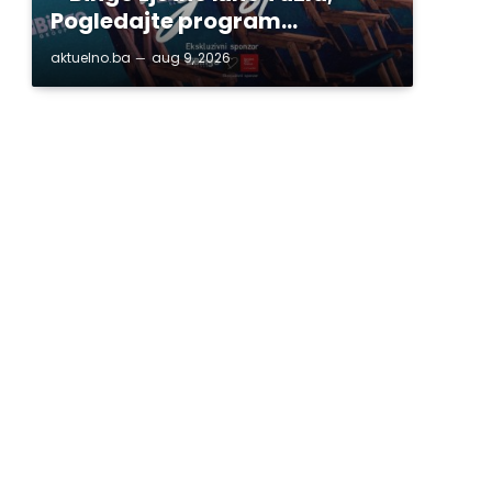
Pogledajte program…
aktuelno.ba
aug 9, 2026