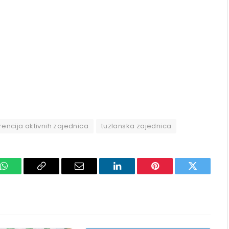
encija aktivnih zajednica
tuzlanska zajednica
k
WhatsApp
Copy
Email
LinkedIn
Pinterest
Twitter
Link