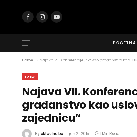
Facebook
Instagram
YouTube
POČETNA
Home
Najava VII. Konferencije „Aktivno građanstvo kao us
»
TUZLA
Najava VII. Konferenc
građanstvo kao uslo
zajednicu“
By
aktuelno.ba
jan 21, 2015
1 Min Read