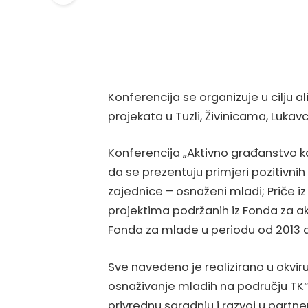
Konferencija se organizuje u cilju al
projekata u Tuzli, Živinicama, Lukavcu
Konferencija „Aktivno građanstvo ka
da se prezentuju primjeri pozitivni
zajednice – osnaženi mladi; Priče i
projektima podržanih iz Fonda za ak
Fonda za mlade u periodu od 2013 d
Sve navedeno je realizirano u okviru
osnaživanje mladih na području TK
privrednu saradnju i razvoj u part