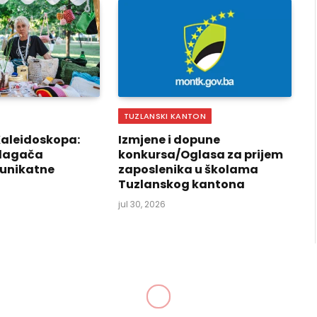
TUZLANSKI KANTON
Kaleidoskopa:
Izmjene i dopune
izlagača
konkursa/Oglasa za prijem
 unikatne
zaposlenika u školama
Tuzlanskog kantona
jul 30, 2026