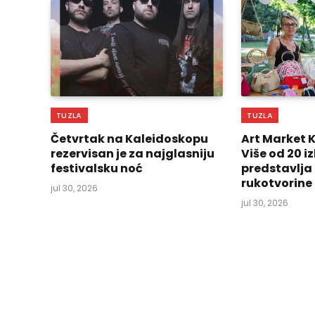
TUZLA
TUZLA
Četvrtak na Kaleidoskopu
Art Market 
rezervisan je za najglasniju
Više od 20 
festivalsku noć
predstavlja
rukotvorine
jul 30, 2026
jul 30, 2026