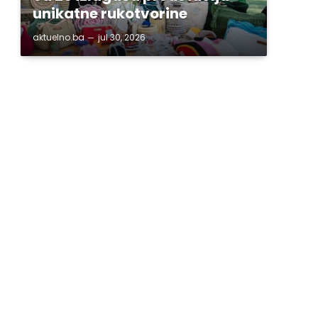
unikatne rukotvorine
aktuelno.ba
jul 30, 2026