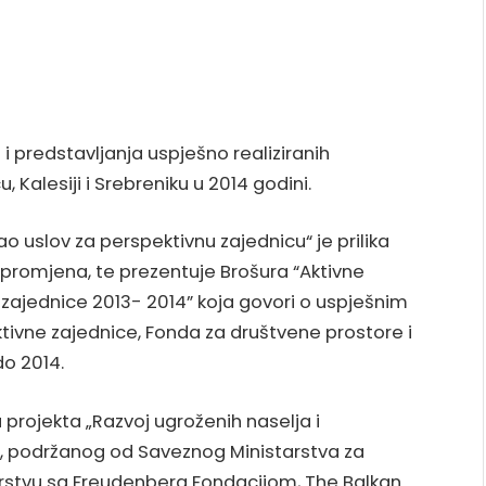
i i predstavljanja uspješno realiziranih
, Kalesiji i Srebreniku u 2014 godini.
o uslov za perspektivnu zajednicu“ je prilika
h promjena, te prezentuje Brošura “Aktivne
z zajednice 2013- 2014” koja govori o uspješnim
tivne zajednice, Fonda za društvene prostore i
o 2014.
 projekta „Razvoj ugroženih naselja i
“, podržanog od Saveznog Ministarstva za
nerstvu sa Freudenberg Fondacijom, The Balkan