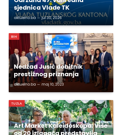
sjednica Vlade TK
aktuelno.ba
jul 30, 2026
BIH
Nedžad Jusić dobitnik
prestižnog priznanja
aktuelno.ba
maj 10, 2023
TUZLA
Art Market Kaleidoskopa: Više
od 20 izlagača predstavlja