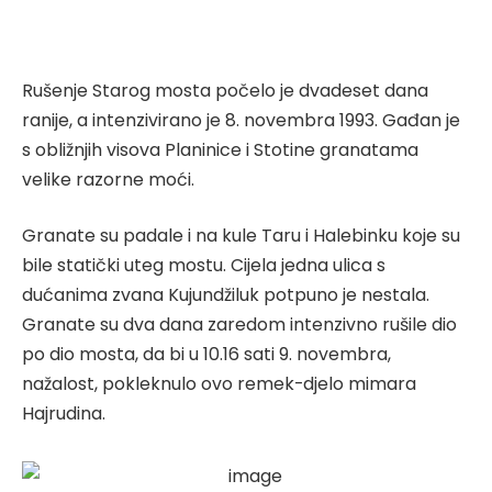
Rušenje Starog mosta počelo je dvadeset dana
ranije, a intenzivirano je 8. novembra 1993. Gađan je
s obližnjih visova Planinice i Stotine granatama
velike razorne moći.
Granate su padale i na kule Taru i Halebinku koje su
bile statički uteg mostu. Cijela jedna ulica s
dućanima zvana Kujundžiluk potpuno je nestala.
Granate su dva dana zaredom intenzivno rušile dio
po dio mosta, da bi u 10.16 sati 9. novembra,
nažalost, pokleknulo ovo remek-djelo mimara
Hajrudina.