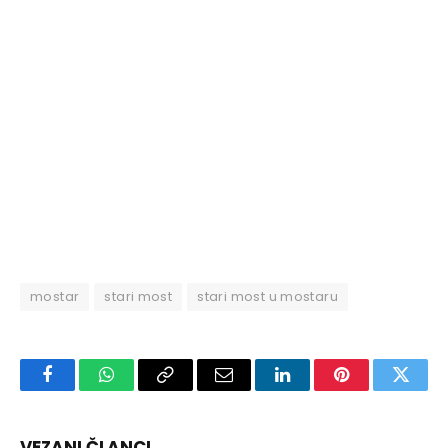
mostar
stari most
stari most u mostaru
Facebook
WhatsApp
Copy
Email
LinkedIn
Pinterest
Twitte
Link
VEZANI ČLANCI