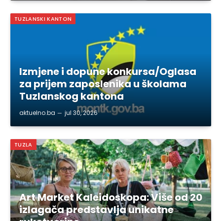
TUZLANSKI KANTON
Izmjene i dopune konkursa/Oglasa
za prijem zaposlenika u školama
Tuzlanskog kantona
aktuelno.ba
jul 30, 2026
TUZLA
Art Market Kaleidoskopa: Više od 20
izlagača predstavlja unikatne