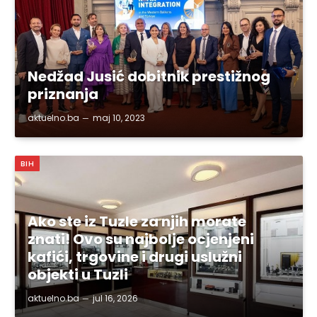
Nedžad Jusić dobitnik prestižnog
priznanja
aktuelno.ba
maj 10, 2023
BIH
Ako ste iz Tuzle za njih morate
znati! Ovo su najbolje ocjenjeni
kafići, trgovine i drugi uslužni
objekti u Tuzli
aktuelno.ba
jul 16, 2026