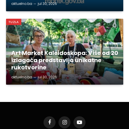
aktuelno.ba
jul 30, 2026
TUZLA
Art Market Kaleidoskopa: Više od 20
izlagača predstavlja unikatne
rukotvorine
aktuelno.ba
jul 30, 2026
Facebook
Instagram
YouTube