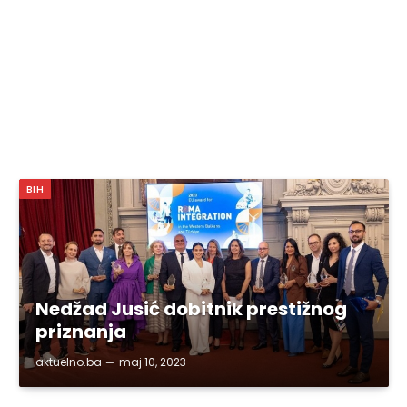
BIH
Nedžad Jusić dobitnik prestižnog
priznanja
aktuelno.ba
maj 10, 2023