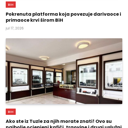
BIH
Pokrenuta platforma koja povezuje darivaoce i
primaoce krvi širom BiH
jul 17, 2026
BIH
Ako ste iz Tuzle za njih morate znati! Ovo su
najbolje ocjenjeni kafići, trgovine i drugi uslužni