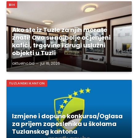
BIH
Ako ste iz Tuzle za njih morate
znati! Ovo su najbolje ocjenjeni
kafići, trgovine i drugi uslužni
objekti u Tuzli
aktuelno.ba
jul 16, 2026
TUZLANSKI KANTON
Izmjene i dopune konkursa/Oglasa
za prijem zaposlenika u školama
Tuzlanskog kantona