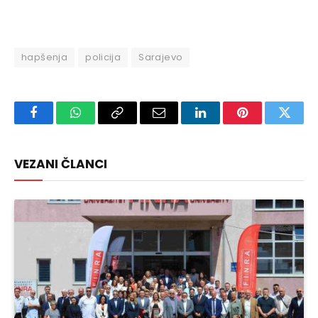
hapšenja
policija
Sarajevo
Facebook
WhatsApp
Copy
Email
LinkedIn
Pinterest
Twitte
Link
VEZANI ČLANCI