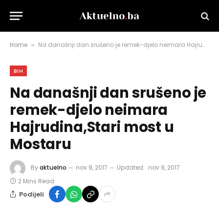
Home
Na današnji dan srušeno je remek-djelo neimara Hajrudina,Stari most u Mostaru
»
BIH
Na današnji dan srušeno je
remek-djelo neimara
Hajrudina,Stari most u
Mostaru
By
aktuelno
nov 9, 2017
Updated:
nov 9, 2017
2 Mins Read
Podijeli