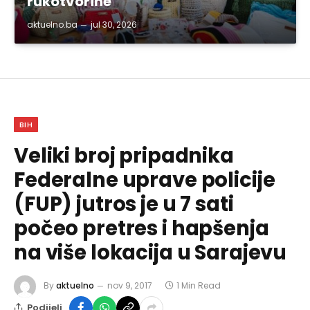
rukotvorine
aktuelno.ba
jul 30, 2026
BIH
Veliki broj pripadnika
Federalne uprave policije
(FUP) jutros je u 7 sati
počeo pretres i hapšenja
na više lokacija u Sarajevu
By
aktuelno
nov 9, 2017
1 Min Read
Podijeli