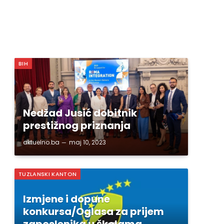
BIH
Nedžad Jusić dobitnik
prestižnog priznanja
aktuelno.ba
maj 10, 2023
TUZLANSKI KANTON
Izmjene i dopune
konkursa/Oglasa za prijem
zaposlenika u školama