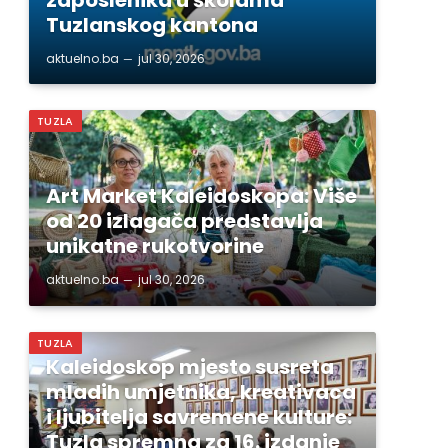
Tuzlanskog kantona
aktuelno.ba
jul 30, 2026
TUZLA
Art Market Kaleidoskopa: Više
od 20 izlagača predstavlja
unikatne rukotvorine
aktuelno.ba
jul 30, 2026
TUZLA
Kaleidoskop mjesto susreta
mladih umjetnika, kreativaca
i ljubitelja savremene kulture:
Tuzla spremna za 16. izdanje