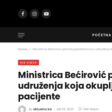
Facebook
Instagram
YouTube
POČETNA
Home
Ministrica Bećirović primila predstavnice udruženja 
»
SVE VIJESTI
Ministrica Bećirović 
udruženja koja okupl
pacijente
By
aktuelno.ba
okt 23, 2023
1 Min Read