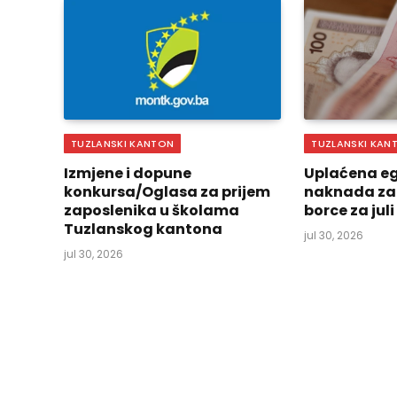
TUZLANSKI KANTON
TUZLANSKI KAN
Izmjene i dopune
Uplaćena eg
konkursa/Oglasa za prijem
naknada za
zaposlenika u školama
borce za jul
Tuzlanskog kantona
jul 30, 2026
jul 30, 2026