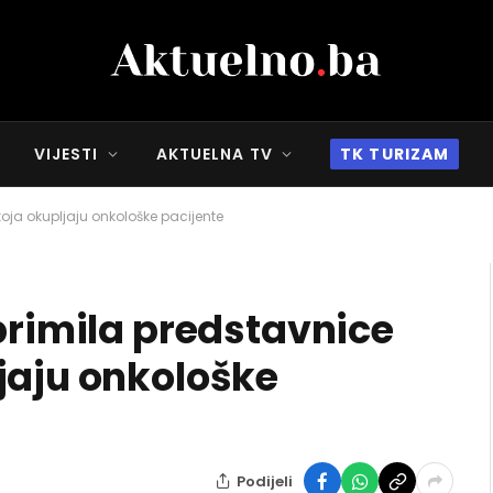
VIJESTI
AKTUELNA TV
TK TURIZAM
koja okupljaju onkološke pacijente
primila predstavnice
jaju onkološke
Podijeli