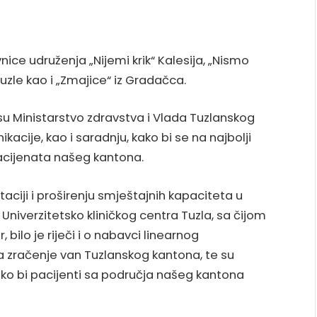
ice udruženja „Nijemi krik“ Kalesija, „Nismo
zle kao i „Zmajice“ iz Gradačca.
 su Ministarstvo zdravstva i Vlada Tuzlanskog
kacije, kao i saradnju, kako bi se na najbolji
pacijenata našeg kantona.
ciji i proširenju smještajnih kapaciteta u
 Univerzitetsko kliničkog centra Tuzla, sa čijom
 bilo je riječi i o nabavci linearnog
a zračenje van Tuzlanskog kantona, te su
ko bi pacijenti sa područja našeg kantona