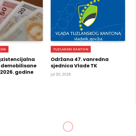
TON
TUZLANSKI KANTON
zistencijalna
Održana 47. vanredna
 demobilisane
sjednica Vlade TK
i 2026. godine
jul 30, 2026