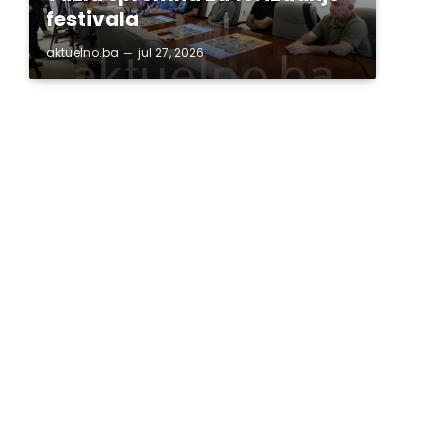
festivala
aktuelno.ba
jul 27, 2026