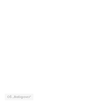
OŠ „Bašigovci“