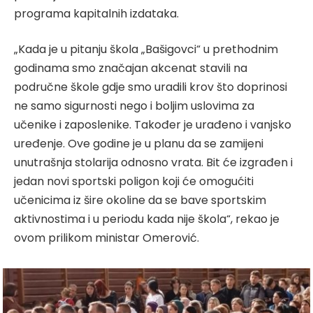
programa kapitalnih izdataka.
„Kada je u pitanju škola „Bašigovci“ u prethodnim
godinama smo značajan akcenat stavili na
područne škole gdje smo uradili krov što doprinosi
ne samo sigurnosti nego i boljim uslovima za
učenike i zaposlenike. Također je urađeno i vanjsko
uređenje. Ove godine je u planu da se zamijeni
unutrašnja stolarija odnosno vrata. Bit će izgrađen i
jedan novi sportski poligon koji će omogućiti
učenicima iz šire okoline da se bave sportskim
aktivnostima i u periodu kada nije škola“, rekao je
ovom prilikom ministar Omerović.