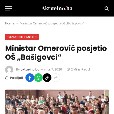
Home
Ministar Omerović posjetio OŠ „Bašigovci“
»
TUZLANSKI KANTON
Ministar Omerović posjetio
OŠ „Bašigovci“
By
aktuelno.ba
maj 7, 2026
2 Mins Read
Podijeli