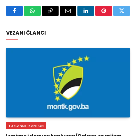
Facebook
WhatsApp
Copy
Email
LinkedIn
Pinterest
Twitte
Link
VEZANI ČLANCI
TUZLANSKI KANTON
Izmjene i dopune konkursa/Oglasa za prijem