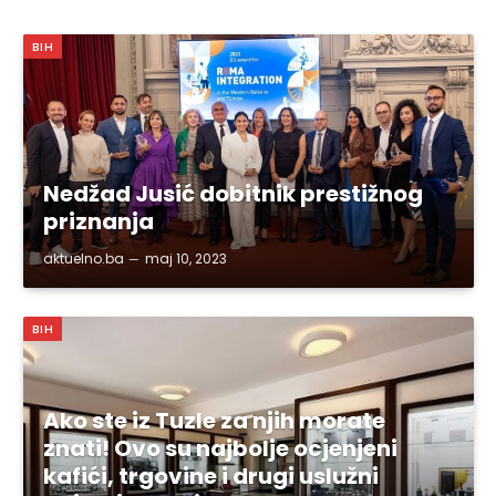
BIH
Nedžad Jusić dobitnik prestižnog
priznanja
aktuelno.ba
maj 10, 2023
BIH
Ako ste iz Tuzle za njih morate
znati! Ovo su najbolje ocjenjeni
kafići, trgovine i drugi uslužni