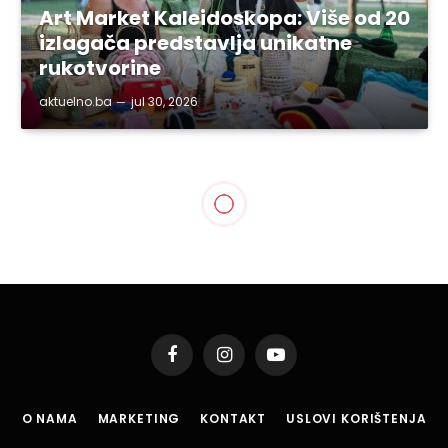
Art Market Kaleidoskopa: Više od 20
izlagača predstavlja unikatne
rukotvorine
aktuelno.ba
jul 30, 2026
TUZLANSKI KANTON
Počela implementacija
EcoR.E.S projekta
By
aktuelno.ba
maj 7, 2026
3 Mins Read
Podijeli