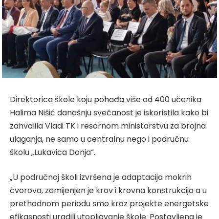
Direktorica škole koju pohađa više od 400 učenika
Halima Nišić današnju svečanost je iskoristila kako bi
zahvalila Vladi TK i resornom ministarstvu za brojna
ulaganja, ne samo u centralnu nego i područnu
školu „Lukavica Donja“.
„U područnoj školi izvršena je adaptacija mokrih
čvorova, zamijenjen je krov i krovna konstrukcija a u
prethodnom periodu smo kroz projekte energetske
efikasnosti uradili utopljavanje škole. Postavljena je