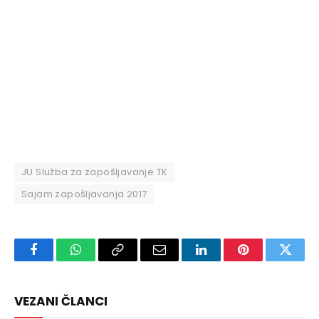
JU Služba za zapošljavanje TK
Sajam zapošljavanja 2017
Facebook
WhatsApp
Copy
Email
LinkedIn
Pinterest
Twitte
Link
VEZANI ČLANCI