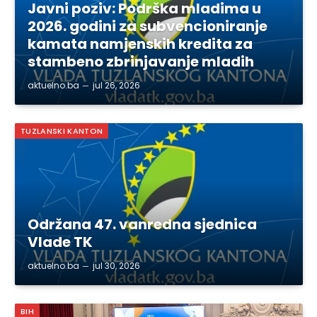
Javni poziv: Podrška mladima u
2026. godini za subvencioniranje
kamata namjenskih kredita za
stambeno zbrinjavanje mladih
aktuelno.ba
jul 26, 2026
TUZLANSKI KANTON
Održana 47. vanredna sjednica
Vlade TK
aktuelno.ba
jul 30, 2026
BIH