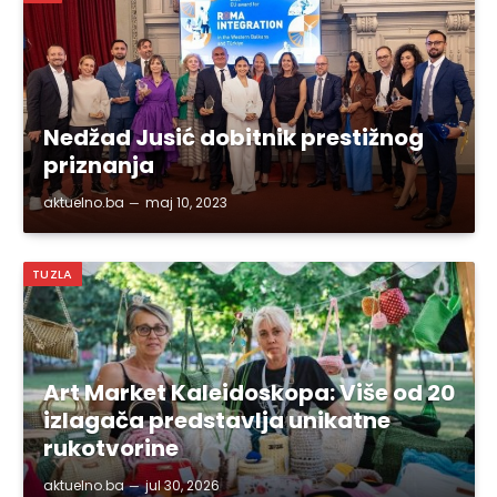
Nedžad Jusić dobitnik prestižnog
priznanja
aktuelno.ba
maj 10, 2023
TUZLA
Art Market Kaleidoskopa: Više od 20
izlagača predstavlja unikatne
rukotvorine
aktuelno.ba
jul 30, 2026