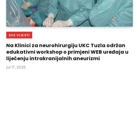
SVE VIJESTI
Na Klinici za neurohirurgiju UKC Tuzla održan
edukativni workshop o primjeni WEB uređaja u
liječenju intrakranijalnih aneurizmi
jul 17, 2026