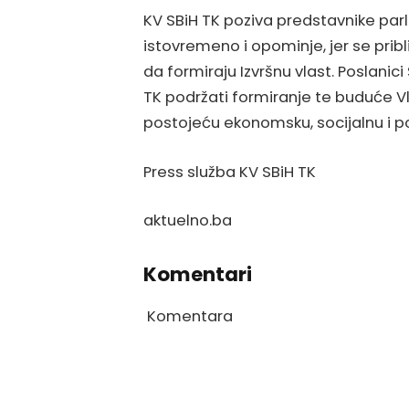
KV SBiH TK poziva predstavnike par
istovremeno i opominje, jer se prib
da formiraju Izvršnu vlast. Poslanic
TK podržati formiranje te buduće V
postojeću ekonomsku, socijalnu i po
Press služba KV SBiH TK
aktuelno.ba
Komentari
Komentara