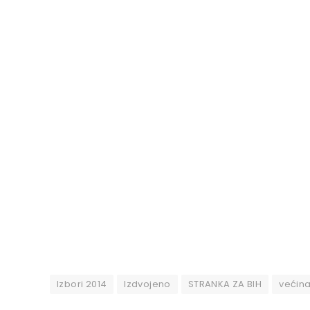
Izbori 2014
Izdvojeno
STRANKA ZA BIH
većin