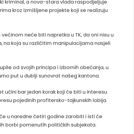
jski kriminal, a nova-stara vlada raspodjeljuje
ma kroz izmišljene projekte koji se realizuju
većinom neće biti napretka u TK, da oni nisu u
, na koja su različitim manipulacijama nasjeli
ile od svojih principa i izbornih obećanja, u
urno put u dublji sunovrat našeg kantona.
 učini bar jedan korak koji će biti u interesu
resu pojedinih profitersko-tajkunskih lobija.
 u naredne četiri godine zarobiti i isti će
ih borbi pomenutih političkih subjekata.