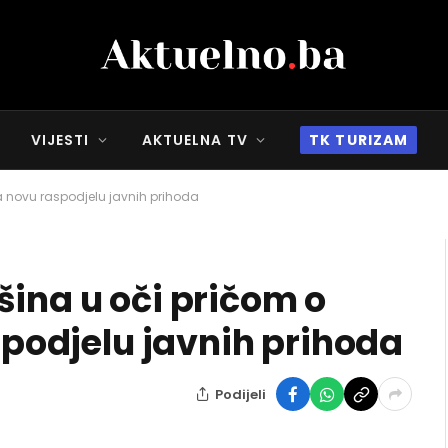
VIJESTI
AKTUELNA TV
TK TURIZAM
za novu raspodjelu javnih prihoda
šina u oči pričom o
aspodjelu javnih prihoda
Podijeli