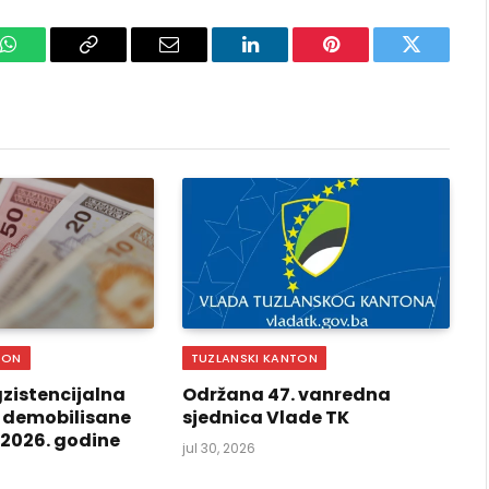
k
WhatsApp
Copy
Email
LinkedIn
Pinterest
Twitter
Link
TON
TUZLANSKI KANTON
zistencijalna
Održana 47. vanredna
 demobilisane
sjednica Vlade TK
i 2026. godine
jul 30, 2026