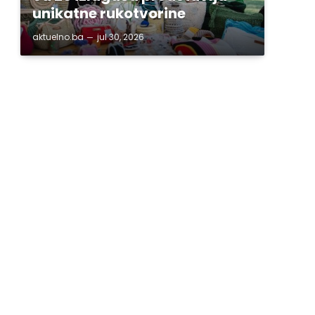
unikatne rukotvorine
aktuelno.ba
jul 30, 2026