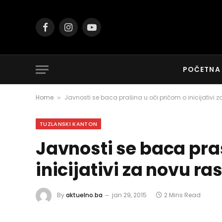
Facebook
Instagram
YouTube
POČETNA
Home
Javnosti se baca prašina u oči pričom o inicijativi 
»
TUZLANSKI KANTON
Javnosti se baca pra
inicijativi za novu r
By
aktuelno.ba
jan 29, 2015
2 Mins Read