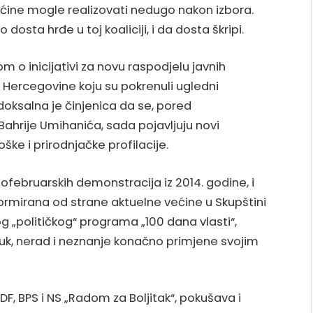
ćine mogle realizovati nedugo nakon izbora.
dosta hrđe u toj koaliciji, i da dosta škripi.
m o inicijativi za novu raspodjelu javnih
 Hercegovine koju su pokrenuli ugledni
adoksalna je činjenica da se, pored
ahrije Umihanića, sada pojavljuju novi
ške i prirodnjačke profilacije.
februarskih demonstracija iz 2014. godine, i
ormirana od strane aktuelne većine u Skupštini
g „političkog“ programa „100 dana vlasti“,
luk, nerad i neznanje konačno primjene svojim
DF, BPS i NS „Radom za Boljitak“, pokušava i