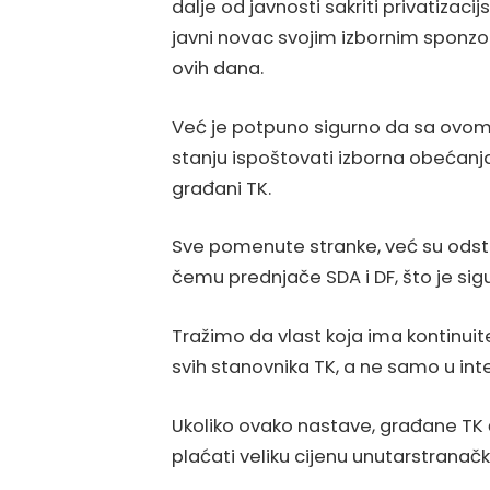
dalje od javnosti sakriti privatizaci
javni novac svojim izbornim sponzori
ovih dana.
Već je potpuno sigurno da sa ovom 
stanju ispoštovati izborna obećanja
građani TK.
Sve pomenute stranke, već su odstup
čemu prednjače SDA i DF, što je sig
Tražimo da vlast koja ima kontinuitet
svih stanovnika TK, a ne samo u inte
Ukoliko ovako nastave, građane TK će
plaćati veliku cijenu unutarstranačk