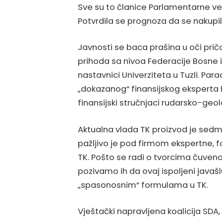
Sve su to članice Parlamentarne ve
Potvrdila se prognoza da se nakupilo 
Javnosti se baca prašina u oči pričo
prihoda sa nivoa Federacije Bosne i
nastavnici Univerziteta u Tuzli. Par
„dokazanog“ finansijskog eksperta B
finansijski stručnjaci rudarsko-geolo
Aktualna vlada TK proizvod je sedmo
pažljivo je pod firmom ekspertne, f
TK. Pošto se radi o tvorcima čuveno
pozivamo ih da ovaj ispoljeni javaš
„spasonosnim“ formulama u TK.
Vještački napravljena koalicija SDA, 