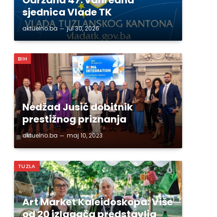
sjednica Vlade TK
aktuelno.ba
jul 30, 2026
BIH
Nedžad Jusić dobitnik
prestižnog priznanja
aktuelno.ba
maj 10, 2023
TUZLA
Art Market Kaleidoskopa: Više
od 20 izlagača predstavlja