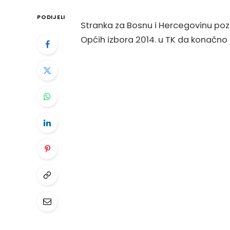
PODIJELI
Stranka za Bosnu i Hercegovinu po
Općih izbora 2014. u TK da konačno f