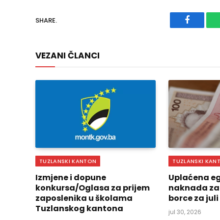
SHARE.
Faceboo
VEZANI ČLANCI
TUZLANSKI KANTON
TUZLANSKI KAN
Izmjene i dopune
Uplaćena eg
konkursa/Oglasa za prijem
naknada za
zaposlenika u školama
borce za jul
Tuzlanskog kantona
jul 30, 2026