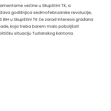
lamentarne većine u Skupštini TK, a
ližava godišnjica sedmofebruarske revolucije,
i S BiH u Skupštini TK će zarad interesa građana
lade, koja treba barem malo poboljšati
litičku situaciju Tuzlanskog kantona.