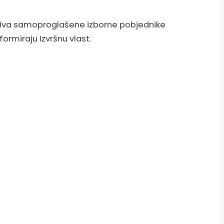
ziva samoproglašene izborne pobjednike
ormiraju Izvršnu vlast.