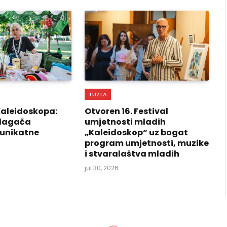
TUZLA
Kaleidoskopa:
Otvoren 16. Festival
izlagača
umjetnosti mladih
 unikatne
„Kaleidoskop“ uz bogat
program umjetnosti, muzike
i stvaralaštva mladih
jul 30, 2026