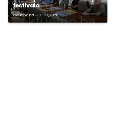
festivala
aktuelno.ba
jul 27, 2026