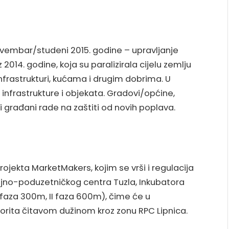
vembar/studeni 2015. godine – upravljanje
2014. godine, koja su paralizirala cijelu zemlju
nfrastrukturi, kućama i drugim dobrima. U
nfrastrukture i objekata. Gradovi/općine,
 građani rade na zaštiti od novih poplava.
ojekta MarketMakers, kojim se vrši i regulacija
vojno-poduzetničkog centra Tuzla, Inkubatora
(I faza 300m, II faza 600m), čime će u
 korita čitavom dužinom kroz zonu RPC Lipnica.