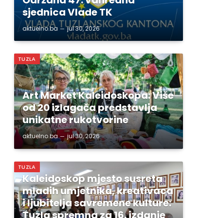
sjednica Vlade TK
aktuelno.ba
jul 30, 2026
TUZLA
Art Market Kaleidoskopa: Više
od 20 izlagača predstavlja
unikatne rukotvorine
aktuelno.ba
jul 30, 2026
TUZLA
Kaleidoskop mjesto susreta
mladih umjetnika, kreativaca
i ljubitelja savremene kulture:
Tuzla spremna za 16. izdanje