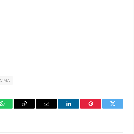
ICIMA
k
WhatsApp
Copy
Email
LinkedIn
Pinterest
Twitter
Link