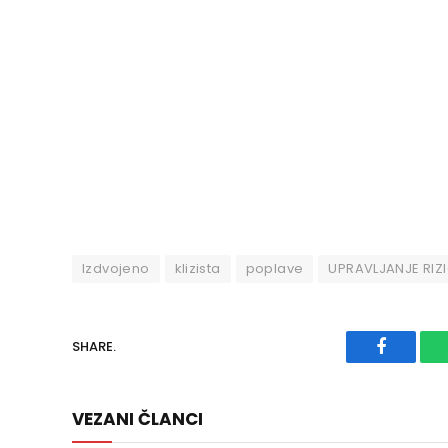
Izdvojeno
klizista
poplave
UPRAVLJANJE RIZ
SHARE.
Faceboo
VEZANI ČLANCI