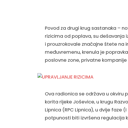
Povod za drugi krug sastanaka – no
rizicima od poplava, su dešavanja iz 
i prouzrokovale značajne štete na i
međuvremenu, krenula je popravka i
poslovne zone, privatne kompanije i
Ova radionica se održava u okviru pr
korita rijeke Joševice, u krugu Raz
Lipnica (RPC Lipnica), u dvije faze 
potpunosti biti izvršena regulacija