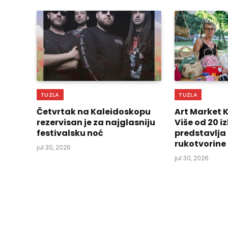
TUZLA
TUZLA
Četvrtak na Kaleidoskopu
Art Market 
rezervisan je za najglasniju
Više od 20 
festivalsku noć
predstavlja
rukotvorine
jul 30, 2026
jul 30, 2026