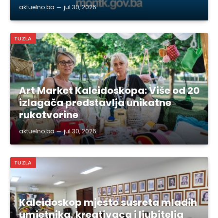
aktuelno.ba
jul 30, 2026
TUZLA
Art Market Kaleidoskopa: Više od 20
izlagača predstavlja unikatne
rukotvorine
aktuelno.ba
jul 30, 2026
TUZLA
Kaleidoskop mjesto susreta mladih
umjetnika, kreativaca i ljubitelja