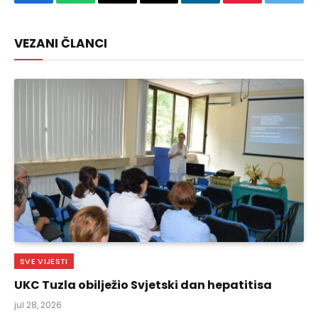
Facebook
WhatsApp
Copy
Email
LinkedIn
Pinterest
Twitte
Link
VEZANI ČLANCI
SVE VIJESTI
UKC Tuzla obilježio Svjetski dan hepatitisa
jul 28, 2026