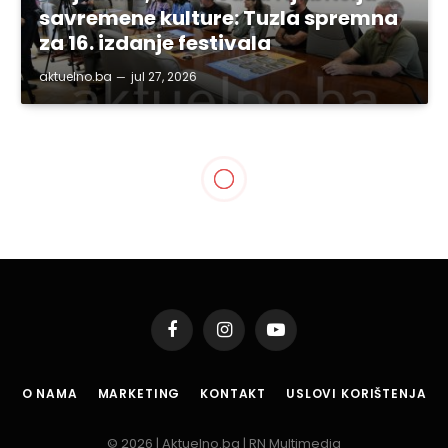
savremene kulture: Tuzla spremna
za 16. izdanje festivala
aktuelno.ba
jul 27, 2026
Facebook
Instagram
YouTube
O NAMA
MARKETING
KONTAKT
USLOVI KORIŠTENJA
© 2026 | Aktuelno.ba | RN Multimedia