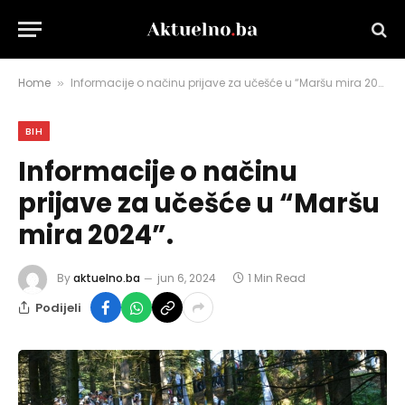
Home
Informacije o načinu prijave za učešće u “Maršu mira 2024”.
»
BIH
Informacije o načinu
prijave za učešće u “Maršu
mira 2024”.
By
aktuelno.ba
jun 6, 2024
1 Min Read
Podijeli