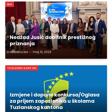
BIH
Nedžad Jusić dobitnik prestižnog
priznanja
aktuelno.ba
maj 10, 2023
TUZLANSKI KANTON
Izmjene i dopune konkursa/Oglasa
za prijem zaposlenika u školama
Tuzlanskog kantona