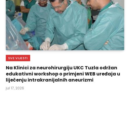
SVE VIJESTI
Na Klinici za neurohirurgiju UKC Tuzla održan
edukativni workshop o primjeni WEB uređaja u
liječenju intrakranijalnih aneurizmi
jul 17, 2026